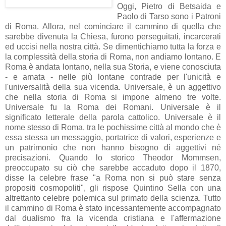
Oggi, Pietro di Betsaida e
Paolo di Tarso sono i Patroni
di Roma. Allora, nel cominciare il cammino di quella che
sarebbe divenuta la Chiesa, furono perseguitati, incarcerati
ed uccisi nella nostra città. Se dimentichiamo tutta la forza e
la complessità della storia di Roma, non andiamo lontano. E
Roma è andata lontano, nella sua Storia, e viene conosciuta
- e amata - nelle più lontane contrade per l'unicità e
l'universalità della sua vicenda. Universale, è un aggettivo
che nella storia di Roma si impone almeno tre volte.
Universale fu la Roma dei Romani. Universale è il
significato letterale della parola cattolico. Universale è il
nome stesso di Roma, tra le pochissime città al mondo che è
essa stessa un messaggio, portatrice di valori, esperienze e
un patrimonio che non hanno bisogno di aggettivi né
precisazioni. Quando lo storico Theodor Mommsen,
preoccupato su ciò che sarebbe accaduto dopo il 1870,
disse la celebre frase "a Roma non si può stare senza
propositi cosmopoliti", gli rispose Quintino Sella con una
altrettanto celebre polemica sul primato della scienza. Tutto
il cammino di Roma è stato incessantemente accompagnato
dal dualismo fra la vicenda cristiana e l'affermazione