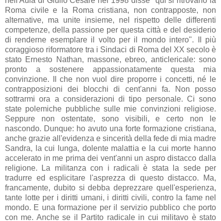
nell'Aula di Giulio Cesare nel 1998 disse "qui si ritrovano la
Roma civile e la Roma cristiana, non contrapposte, non
alternative, ma unite insieme, nel rispetto delle differenti
competenze, della passione per questa città e del desiderio
di renderne esemplare il volto per il mondo intero". Il più
coraggioso riformatore tra i Sindaci di Roma del XX secolo è
stato Ernesto Nathan, massone, ebreo, anticlericale: sono
pronto a sostenere appassionatamente questa mia
convinzione. Il che non vuol dire proporre i concetti, né le
contrapposizioni dei blocchi di cent'anni fa. Non posso
sottrarmi ora a considerazioni di tipo personale. Ci sono
state polemiche pubbliche sulle mie convinzioni religiose.
Seppure non ostentate, sono visibili, e certo non le
nascondo. Dunque: ho avuto una forte formazione cristiana,
anche grazie all'evidenza e sincerità della fede di mia madre
Sandra, la cui lunga, dolente malattia e la cui morte hanno
accelerato in me prima dei vent'anni un aspro distacco dalla
religione. La militanza con i radicali è stata la sede per
tradurre ed esplicitare l'asprezza di questo distacco. Ma,
francamente, dubito si debba deprezzare quell'esperienza,
tante lotte per i diritti umani, i diritti civili, contro la fame nel
mondo. E una formazione per il servizio pubblico che porto
con me. Anche se il Partito radicale in cui militavo è stato