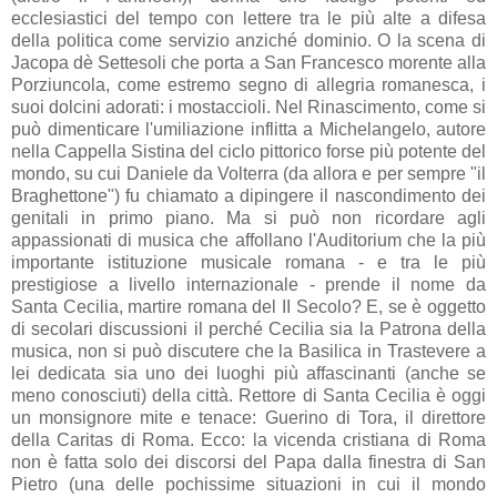
ecclesiastici del tempo con lettere tra le più alte a difesa
della politica come servizio anziché dominio. O la scena di
Jacopa dè Settesoli che porta a San Francesco morente alla
Porziuncola, come estremo segno di allegria romanesca, i
suoi dolcini adorati: i mostaccioli. Nel Rinascimento, come si
può dimenticare l'umiliazione inflitta a Michelangelo, autore
nella Cappella Sistina del ciclo pittorico forse più potente del
mondo, su cui Daniele da Volterra (da allora e per sempre "il
Braghettone") fu chiamato a dipingere il nascondimento dei
genitali in primo piano. Ma si può non ricordare agli
appassionati di musica che affollano l'Auditorium che la più
importante istituzione musicale romana - e tra le più
prestigiose a livello internazionale - prende il nome da
Santa Cecilia, martire romana del II Secolo? E, se è oggetto
di secolari discussioni il perché Cecilia sia la Patrona della
musica, non si può discutere che la Basilica in Trastevere a
lei dedicata sia uno dei luoghi più affascinanti (anche se
meno conosciuti) della città. Rettore di Santa Cecilia è oggi
un monsignore mite e tenace: Guerino di Tora, il direttore
della Caritas di Roma. Ecco: la vicenda cristiana di Roma
non è fatta solo dei discorsi del Papa dalla finestra di San
Pietro (una delle pochissime situazioni in cui il mondo