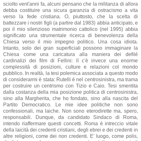
sciolto vent'anni fa, alcuni pensano che la militanza di allora
debba costituire una sicura garanzia di ostracismo a vita
verso la fede cristiana. O, piuttosto, che la scelta di
battezzare i nostri figli (a partire dal 1983) abbia anticipato, e
poi il mio silenzioso matrimonio cattolico (nel 1995) abbia
significato una strumentale ricerca di benevolenza della
Chiesa verso il mio impegno politico. Una cosa idiota.
Intanto, solo dei gran superficiali possono immaginare la
Chiesa come una caricatura alla maniera dei defilé
cardinalizi dei film di Fellini: lì c'è invece una enorme
complessità di posizioni, culture e relazioni col mondo
pubblico. In realtà, la tesi polemica associata a questo modo
di considerarmi è stata: Rutelli è nel centrosinistra, ma trama
per costruire un centrismo con Tizio e Caio. Tesi smentita
dalla costanza della mia posizione politica di centrosinistra,
sino alla Margherita, che ho fondato, sino alla nascita del
Partito Democratico. Le mie idee politiche non sono
confessionali, ma laiche. Non sono eterodirette ma, spero,
responsabili. Dunque, da candidato Sindaco di Roma,
intendo riaffermare questi concetti. Roma è intreccio vitale
della laicità dei credenti cristiani, degli ebrei e dei credenti in
altre religioni, come dei non credenti. E' luogo, come polis,