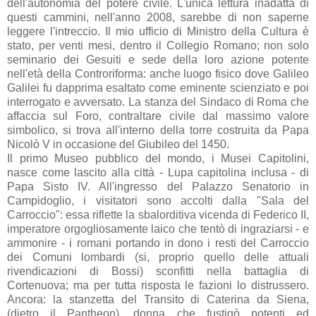
dell'autonomia del potere civile. L'unica lettura inadatta di
questi cammini, nell'anno 2008, sarebbe di non saperne
leggere l'intreccio. Il mio ufficio di Ministro della Cultura è
stato, per venti mesi, dentro il Collegio Romano; non solo
seminario dei Gesuiti e sede della loro azione potente
nell'età della Controriforma: anche luogo fisico dove Galileo
Galilei fu dapprima esaltato come eminente scienziato e poi
interrogato e avversato. La stanza del Sindaco di Roma che
affaccia sul Foro, contraltare civile dal massimo valore
simbolico, si trova all'interno della torre costruita da Papa
Nicolò V in occasione del Giubileo del 1450.
Il primo Museo pubblico del mondo, i Musei Capitolini,
nasce come lascito alla città - Lupa capitolina inclusa - di
Papa Sisto IV. All'ingresso del Palazzo Senatorio in
Campidoglio, i visitatori sono accolti dalla "Sala del
Carroccio": essa riflette la sbalorditiva vicenda di Federico II,
imperatore orgogliosamente laico che tentò di ingraziarsi - e
ammonire - i romani portando in dono i resti del Carroccio
dei Comuni lombardi (si, proprio quello delle attuali
rivendicazioni di Bossi) sconfitti nella battaglia di
Cortenuova; ma per tutta risposta le fazioni lo distrussero.
Ancora: la stanzetta del Transito di Caterina da Siena,
(dietro il Pantheon), donna che fustigò potenti ed