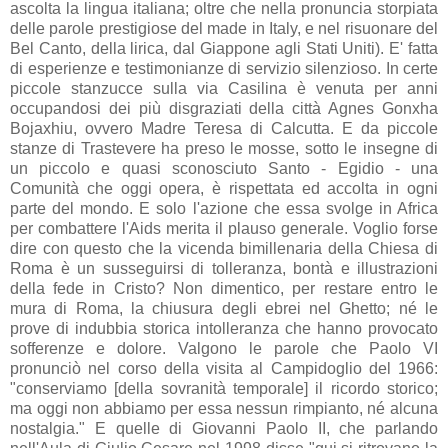
ascolta la lingua italiana; oltre che nella pronuncia storpiata
delle parole prestigiose del made in Italy, e nel risuonare del
Bel Canto, della lirica, dal Giappone agli Stati Uniti). E' fatta
di esperienze e testimonianze di servizio silenzioso. In certe
piccole stanzucce sulla via Casilina è venuta per anni
occupandosi dei più disgraziati della città Agnes Gonxha
Bojaxhiu, ovvero Madre Teresa di Calcutta. E da piccole
stanze di Trastevere ha preso le mosse, sotto le insegne di
un piccolo e quasi sconosciuto Santo - Egidio - una
Comunità che oggi opera, è rispettata ed accolta in ogni
parte del mondo. E solo l'azione che essa svolge in Africa
per combattere l'Aids merita il plauso generale. Voglio forse
dire con questo che la vicenda bimillenaria della Chiesa di
Roma è un susseguirsi di tolleranza, bontà e illustrazioni
della fede in Cristo? Non dimentico, per restare entro le
mura di Roma, la chiusura degli ebrei nel Ghetto; né le
prove di indubbia storica intolleranza che hanno provocato
sofferenze e dolore. Valgono le parole che Paolo VI
pronunciò nel corso della visita al Campidoglio del 1966:
"conserviamo [della sovranità temporale] il ricordo storico;
ma oggi non abbiamo per essa nessun rimpianto, né alcuna
nostalgia." E quelle di Giovanni Paolo II, che parlando