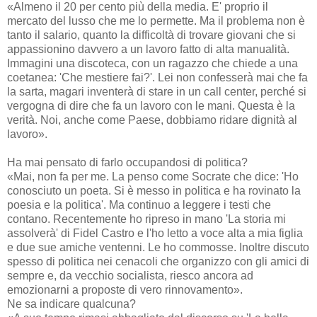
«Almeno il 20 per cento più della media. E' proprio il
mercato del lusso che me lo permette. Ma il problema non è
tanto il salario, quanto la difficoltà di trovare giovani che si
appassionino davvero a un lavoro fatto di alta manualità.
Immagini una discoteca, con un ragazzo che chiede a una
coetanea: 'Che mestiere fai?'. Lei non confesserà mai che fa
la sarta, magari inventerà di stare in un call center, perché si
vergogna di dire che fa un lavoro con le mani. Questa è la
verità. Noi, anche come Paese, dobbiamo ridare dignità al
lavoro».
Ha mai pensato di farlo occupandosi di politica?
«Mai, non fa per me. La penso come Socrate che dice: 'Ho
conosciuto un poeta. Si è messo in politica e ha rovinato la
poesia e la politica'. Ma continuo a leggere i testi che
contano. Recentemente ho ripreso in mano 'La storia mi
assolverà' di Fidel Castro e l'ho letto a voce alta a mia figlia
e due sue amiche ventenni. Le ho commosse. Inoltre discuto
spesso di politica nei cenacoli che organizzo con gli amici di
sempre e, da vecchio socialista, riesco ancora ad
emozionarni a proposte di vero rinnovamento».
Ne sa indicare qualcuna?