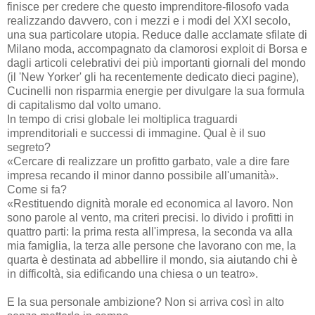
finisce per credere che questo imprenditore-filosofo vada
realizzando davvero, con i mezzi e i modi del XXI secolo,
una sua particolare utopia. Reduce dalle acclamate sfilate di
Milano moda, accompagnato da clamorosi exploit di Borsa e
dagli articoli celebrativi dei più importanti giornali del mondo
(il 'New Yorker' gli ha recentemente dedicato dieci pagine),
Cucinelli non risparmia energie per divulgare la sua formula
di capitalismo dal volto umano.
In tempo di crisi globale lei moltiplica traguardi
imprenditoriali e successi di immagine. Qual è il suo
segreto?
«Cercare di realizzare un profitto garbato, vale a dire fare
impresa recando il minor danno possibile all'umanità».
Come si fa?
«Restituendo dignità morale ed economica al lavoro. Non
sono parole al vento, ma criteri precisi. Io divido i profitti in
quattro parti: la prima resta all'impresa, la seconda va alla
mia famiglia, la terza alle persone che lavorano con me, la
quarta è destinata ad abbellire il mondo, sia aiutando chi è
in difficoltà, sia edificando una chiesa o un teatro».
E la sua personale ambizione? Non si arriva così in alto