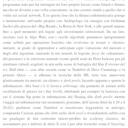
programma nato per far interagire tra loro proprio bacini come Island o Istinet,
ma che ne diventa a sua volta concorrente, in uno scontro simile a quello che si
vedrà nei social network. È in questa fase che la finanza informatizzata giunge
a maturazione, arrivando proprio con Archipelago (in sinergia con Goldman
Sachs) alla piazza del «Big Board», la Borsa di New York, e alle grandi majors,
fino a quel momento più legate agli investimenti istituzionali. Da un lato,
iniziano così le Algo Wars, con i vecchi algoritmi- paramecio (programmati
come cellule per operazioni basiche) che evolvono in tessuti o «bestie»
mutanti, in grado di apprendere e anticipare ogni variazione del mercato e
degli altri algoritmi, imitando le reti neurali, le logiche
fuzzy
(le «sfumature»
del pensiero) e la selezione naturale (come quelli usati da Peter Jackson per gli
stuntmen virtuali scagliati in aria nelle scene di battaglia del film
Il ritorno del
re
). Dall’altro — con altre società come la Tradebot di Dave Cummings o la
potente Getco — si affinano le tecniche delle Hft, tutte tese amuoversi
plasticamente tra mercati «in chiaro» e
dark pools
, facendo apparire e sparire le
informazioni. Alla base c’è il
latency arbitrage
, che permette di entrare nelle
oscillazioni di prezzo tra i due livelli, sfruttando per esempio la lentezza con
cui il sistema Sip porta le informazioni dal Nasdaq alle
dark pools
: mentre
viaggia un’informazione (un incremento, poniamo, dell’azione Intel da $ 20 a $
20.02), predatori come Tradebot si inseriscono leggendola in anticipo,
comprando l’azione prima che slitti nella
dark pool
e rivendendola subito con
un guadagno di due centesimi (micro-profitto da
scalping
classico, da
assommarsi poi a milioni di altri). E così è per altre tecniche come il
layering
,