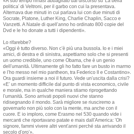
«A suo tempo rimasi abbagliato dal discorso su 'La bella
politica' di Veltroni, per il garbo con cui la presentava.
Alternava due minuti in cui parlava lui con due minuti di
Socrate, Platone, Luther King, Charlie Chaplin, Sacco e
Vanzetti. A Natale di quell'anno ho ordinato 800 copie del
Dvd e le ho donate a tutti i dipendenti».
Lo rifarebbe?
«Oggi è tutto diverso. Non c'è più una bussola. Io e i miei
amici, di destra e di sinistra, aspettiamo solo che si presenti
un uomo credibile, uno come Obama, che è un genio
dell'umanità. Ultimamente gli ho fatto fare un busto in marmo
e l'ho messo nel mio pantheon, tra Federico II e Costantino».
Ora guardi insieme a noi il futuro. Vede un'uscita dalla crisi?
«E' un momento difficile dal punto di vista economico, civile
e morale, ma in qualche maniera stiamo riprogettando
l'umanità. Sono arrivati popoli nuovi che stanno
ridisegnando il mondo. Sarà migliore se riusciremo a
governarlo non più solo con la mente, ma anche con il
cuore. E io imploro, come Erasmo nel 530 quando vide i
mercanti che riportavano patate e mais dall'America: 'Oh
signore, fammi vivere altri vent'anni perché sta arrivando il
secolo d'oro'».