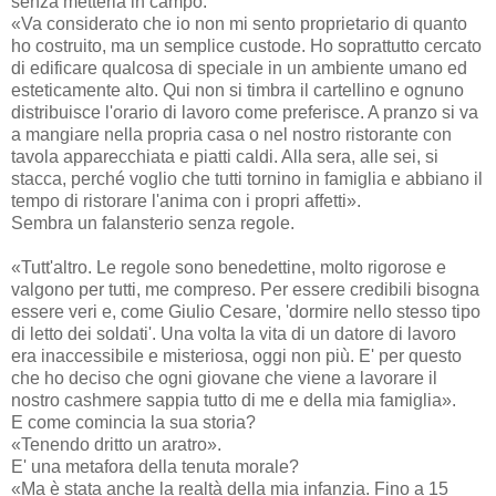
senza metterla in campo.
«Va considerato che io non mi sento proprietario di quanto
ho costruito, ma un semplice custode. Ho soprattutto cercato
di edificare qualcosa di speciale in un ambiente umano ed
esteticamente alto. Qui non si timbra il cartellino e ognuno
distribuisce l'orario di lavoro come preferisce. A pranzo si va
a mangiare nella propria casa o nel nostro ristorante con
tavola apparecchiata e piatti caldi. Alla sera, alle sei, si
stacca, perché voglio che tutti tornino in famiglia e abbiano il
tempo di ristorare l'anima con i propri affetti».
Sembra un falansterio senza regole.
«Tutt'altro. Le regole sono benedettine, molto rigorose e
valgono per tutti, me compreso. Per essere credibili bisogna
essere veri e, come Giulio Cesare, 'dormire nello stesso tipo
di letto dei soldati'. Una volta la vita di un datore di lavoro
era inaccessibile e misteriosa, oggi non più. E' per questo
che ho deciso che ogni giovane che viene a lavorare il
nostro cashmere sappia tutto di me e della mia famiglia».
E come comincia la sua storia?
«Tenendo dritto un aratro».
E' una metafora della tenuta morale?
«Ma è stata anche la realtà della mia infanzia. Fino a 15