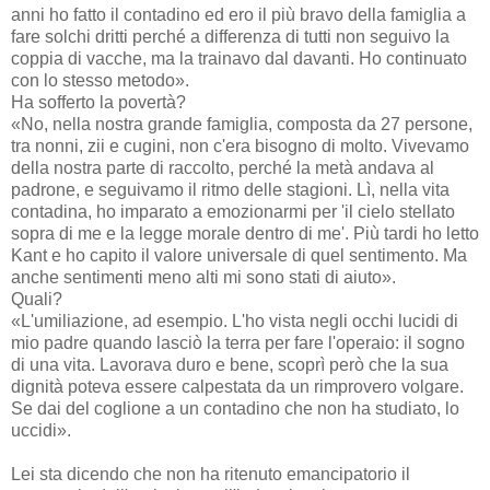
anni ho fatto il contadino ed ero il più bravo della famiglia a
fare solchi dritti perché a differenza di tutti non seguivo la
coppia di vacche, ma la trainavo dal davanti. Ho continuato
con lo stesso metodo».
Ha sofferto la povertà?
«No, nella nostra grande famiglia, composta da 27 persone,
tra nonni, zii e cugini, non c'era bisogno di molto. Vivevamo
della nostra parte di raccolto, perché la metà andava al
padrone, e seguivamo il ritmo delle stagioni. Lì, nella vita
contadina, ho imparato a emozionarmi per 'il cielo stellato
sopra di me e la legge morale dentro di me'. Più tardi ho letto
Kant e ho capito il valore universale di quel sentimento. Ma
anche sentimenti meno alti mi sono stati di aiuto».
Quali?
«L'umiliazione, ad esempio. L'ho vista negli occhi lucidi di
mio padre quando lasciò la terra per fare l'operaio: il sogno
di una vita. Lavorava duro e bene, scoprì però che la sua
dignità poteva essere calpestata da un rimprovero volgare.
Se dai del coglione a un contadino che non ha studiato, lo
uccidi».
Lei sta dicendo che non ha ritenuto emancipatorio il