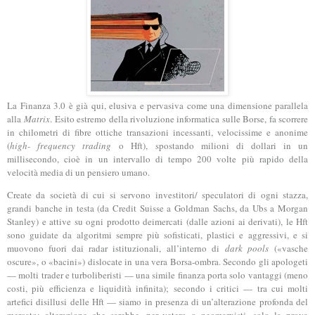
La Finanza 3.0 è già qui, elusiva e pervasiva come una dimensione parallela
alla
Matrix
. Esito estremo della rivoluzione informatica sulle Borse, fa scorrere
in chilometri di fibre ottiche transazioni incessanti, velocissime e anonime
(
high- frequency trading
o Hft), spostando milioni di dollari in un
millisecondo, cioè in un intervallo di tempo 200 volte più rapido della
velocità media di un pensiero umano.
Create da società di cui si servono investitori/ speculatori di ogni stazza,
grandi banche in testa (da Credit Suisse a Goldman Sachs, da Ubs a Morgan
Stanley) e attive su ogni prodotto deimercati (dalle azioni ai derivati), le Hft
sono guidate da algoritmi sempre più sofisticati, plastici e aggressivi, e si
muovono fuori dai radar istituzionali, all’interno di
dark pools
(«vasche
oscure», o «bacini») dislocate in una vera Borsa-ombra. Secondo gli apologeti
— molti trader e turboliberisti — una simile finanza porta solo vantaggi (meno
costi, più efficienza e liquidità infinita); secondo i critici — tra cui molti
artefici disillusi delle Hft — siamo in presenza di un’alterazione profonda del