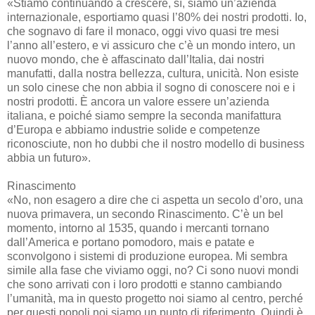
«Stiamo continuando a crescere, sì, siamo un’azienda
internazionale, esportiamo quasi l’80% dei nostri prodotti. Io,
che sognavo di fare il monaco, oggi vivo quasi tre mesi
l’anno all’estero, e vi assicuro che c’è un mondo intero, un
nuovo mondo, che è affascinato dall’Italia, dai nostri
manufatti, dalla nostra bellezza, cultura, unicità. Non esiste
un solo cinese che non abbia il sogno di conoscere noi e i
nostri prodotti. È ancora un valore essere un’azienda
italiana, e poiché siamo sempre la seconda manifattura
d’Europa e abbiamo industrie solide e competenze
riconosciute, non ho dubbi che il nostro modello di business
abbia un futuro».
Rinascimento
«No, non esagero a dire che ci aspetta un secolo d’oro, una
nuova primavera, un secondo Rinascimento. C’è un bel
momento, intorno al 1535, quando i mercanti tornano
dall’America e portano pomodoro, mais e patate e
sconvolgono i sistemi di produzione europea. Mi sembra
simile alla fase che viviamo oggi, no? Ci sono nuovi mondi
che sono arrivati con i loro prodotti e stanno cambiando
l’umanità, ma in questo progetto noi siamo al centro, perché
per questi popoli noi siamo un punto di riferimento. Quindi è