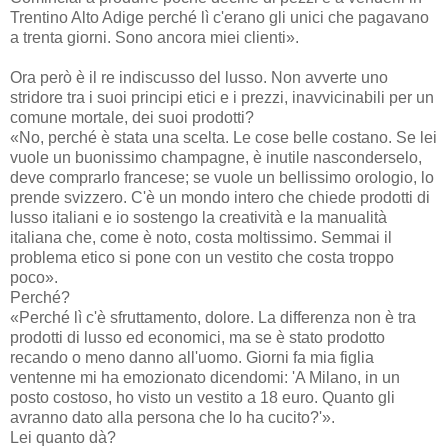
Trentino Alto Adige perché lì c'erano gli unici che pagavano
a trenta giorni. Sono ancora miei clienti».
Ora però è il re indiscusso del lusso. Non avverte uno
stridore tra i suoi principi etici e i prezzi, inavvicinabili per un
comune mortale, dei suoi prodotti?
«No, perché è stata una scelta. Le cose belle costano. Se lei
vuole un buonissimo champagne, è inutile nasconderselo,
deve comprarlo francese; se vuole un bellissimo orologio, lo
prende svizzero. C'è un mondo intero che chiede prodotti di
lusso italiani e io sostengo la creatività e la manualità
italiana che, come è noto, costa moltissimo. Semmai il
problema etico si pone con un vestito che costa troppo
poco».
Perché?
«Perché lì c'è sfruttamento, dolore. La differenza non è tra
prodotti di lusso ed economici, ma se è stato prodotto
recando o meno danno all'uomo. Giorni fa mia figlia
ventenne mi ha emozionato dicendomi: 'A Milano, in un
posto costoso, ho visto un vestito a 18 euro. Quanto gli
avranno dato alla persona che lo ha cucito?'».
Lei quanto dà?