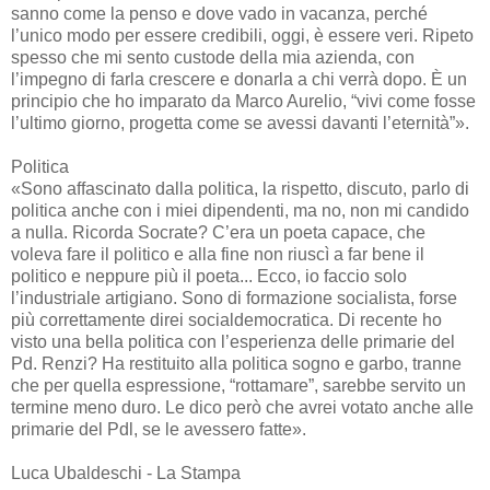
sanno come la penso e dove vado in vacanza, perché
l’unico modo per essere credibili, oggi, è essere veri. Ripeto
spesso che mi sento custode della mia azienda, con
l’impegno di farla crescere e donarla a chi verrà dopo. È un
principio che ho imparato da Marco Aurelio, “vivi come fosse
l’ultimo giorno, progetta come se avessi davanti l’eternità”».
Politica
«Sono affascinato dalla politica, la rispetto, discuto, parlo di
politica anche con i miei dipendenti, ma no, non mi candido
a nulla. Ricorda Socrate? C’era un poeta capace, che
voleva fare il politico e alla fine non riuscì a far bene il
politico e neppure più il poeta... Ecco, io faccio solo
l’industriale artigiano. Sono di formazione socialista, forse
più correttamente direi socialdemocratica. Di recente ho
visto una bella politica con l’esperienza delle primarie del
Pd. Renzi? Ha restituito alla politica sogno e garbo, tranne
che per quella espressione, “rottamare”, sarebbe servito un
termine meno duro. Le dico però che avrei votato anche alle
primarie del Pdl, se le avessero fatte».
Luca Ubaldeschi - La Stampa