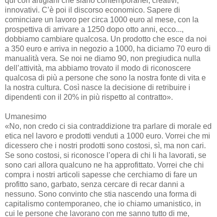
qui con artigiani che siano contemporanei, creativi,
innovativi. C’è poi il discorso economico. Sapere di
cominciare un lavoro per circa 1000 euro al mese, con la
prospettiva di arrivare a 1250 dopo otto anni, ecco...,
dobbiamo cambiare qualcosa. Un prodotto che esce da noi
a 350 euro e arriva in negozio a 1000, ha diciamo 70 euro di
manualità vera. Se noi ne diamo 90, non pregiudica nulla
dell’attività, ma abbiamo trovato il modo di riconoscere
qualcosa di più a persone che sono la nostra fonte di vita e
la nostra cultura. Così nasce la decisione di retribuire i
dipendenti con il 20% in più rispetto al contratto».
Umanesimo
«No, non credo ci sia contraddizione tra parlare di morale ed
etica nel lavoro e prodotti venduti a 1000 euro. Vorrei che mi
dicessero che i nostri prodotti sono costosi, sì, ma non cari.
Se sono costosi, si riconosce l’opera di chi li ha lavorati, se
sono cari allora qualcuno ne ha approfittato. Vorrei che chi
compra i nostri articoli sapesse che cerchiamo di fare un
profitto sano, garbato, senza cercare di recar danni a
nessuno. Sono convinto che stia nascendo una forma di
capitalismo contemporaneo, che io chiamo umanistico, in
cui le persone che lavorano con me sanno tutto di me,