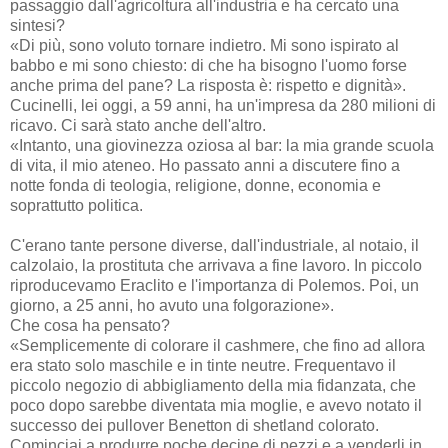
passaggio dall'agricoltura all'industria e ha cercato una
sintesi?
«Di più, sono voluto tornare indietro. Mi sono ispirato al
babbo e mi sono chiesto: di che ha bisogno l'uomo forse
anche prima del pane? La risposta è: rispetto e dignità».
Cucinelli, lei oggi, a 59 anni, ha un'impresa da 280 milioni di
ricavo. Ci sarà stato anche dell'altro.
«Intanto, una giovinezza oziosa al bar: la mia grande scuola
di vita, il mio ateneo. Ho passato anni a discutere fino a
notte fonda di teologia, religione, donne, economia e
soprattutto politica.
C'erano tante persone diverse, dall'industriale, al notaio, il
calzolaio, la prostituta che arrivava a fine lavoro. In piccolo
riproducevamo Eraclito e l'importanza di Polemos. Poi, un
giorno, a 25 anni, ho avuto una folgorazione».
Che cosa ha pensato?
«Semplicemente di colorare il cashmere, che fino ad allora
era stato solo maschile e in tinte neutre. Frequentavo il
piccolo negozio di abbigliamento della mia fidanzata, che
poco dopo sarebbe diventata mia moglie, e avevo notato il
successo dei pullover Benetton di shetland colorato.
Cominciai a produrre poche decine di pezzi e a venderli in