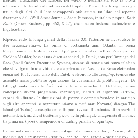
mercato; alterazione che sarebbe, per vetero o neomarxisti, solo la prova
ulteriore della distruttività intrinseca del Capitale. Per sondare le ragioni degli
uni e degli altri (e il loro sovrapporsi) può aiutare un libro del reporter
finanziario del «Wall Street Journal» Scott Patterson, intitolato proprio
Dark
Pools
(Crown Business, pp. 368, $ 27), che innesca insieme fascinazione e
inquietudine.
Ripercorrendo la lunga genesi della Finanza 3.0, Patterson ne ricostruisce le
due sequenze-chiave. La prima ci portaametà anni Ottanta, in piena
Reaganomics, e a Joshua Levine, il più geniale nerd del settore. A scoprirlo è
Sheldon Mashler, boss di una discussa società, la Datek, nota per l’impiego del
Soes (Small Orders Executions System), sistema di transazioni senza telefono
che si svolgono in una virtuale «sala privata» del Nasdaq (la Borsa elettronica
creata nel 1971, stesso anno della Datek) e ricorrono allo
scalping
, tecnica che
assembla micro-profitti su ogni azione (la cui somma dà profitti ingenti). Di
fatto, gli embrioni delle
dark pools
e di certe tecniche Hft. Dal Soes, Levine
concepisce diversi programmi- spartiacque, fondati su algoritmi «attivi»,
capaci di «fiutare» le fluttuazioni di prezzo e comprare/vendere in anticipo
sugli altri operatori; e soprattutto (siamo a metà anni Novanta) disegna The
Island («L’isola»), concepita come lit pool («vasca illuminata» di transazioni
automatiche), ma che si trasforma presto nella principale antagonista di Instinet
(la prima
dark pool
), riempiendosi di trading-piranha di ogni tipo.
La seconda sequenza ha come protagonista principale Jerry Putnam, altro
utopista della trasparenza «tradito», che nel 1999 lancia «Archipelago», un