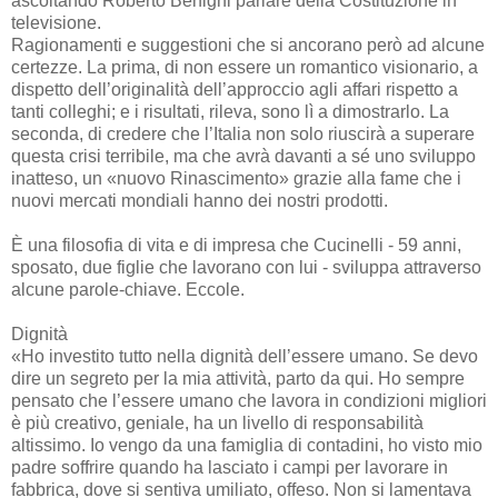
ascoltando Roberto Benigni parlare della Costituzione in
televisione.
Ragionamenti e suggestioni che si ancorano però ad alcune
certezze. La prima, di non essere un romantico visionario, a
dispetto dell’originalità dell’approccio agli affari rispetto a
tanti colleghi; e i risultati, rileva, sono lì a dimostrarlo. La
seconda, di credere che l’Italia non solo riuscirà a superare
questa crisi terribile, ma che avrà davanti a sé uno sviluppo
inatteso, un «nuovo Rinascimento» grazie alla fame che i
nuovi mercati mondiali hanno dei nostri prodotti.
È una filosofia di vita e di impresa che Cucinelli - 59 anni,
sposato, due figlie che lavorano con lui - sviluppa attraverso
alcune parole-chiave. Eccole.
Dignità
«Ho investito tutto nella dignità dell’essere umano. Se devo
dire un segreto per la mia attività, parto da qui. Ho sempre
pensato che l’essere umano che lavora in condizioni migliori
è più creativo, geniale, ha un livello di responsabilità
altissimo. Io vengo da una famiglia di contadini, ho visto mio
padre soffrire quando ha lasciato i campi per lavorare in
fabbrica, dove si sentiva umiliato, offeso. Non si lamentava