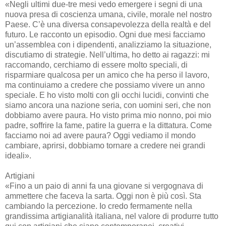
«Negli ultimi due-tre mesi vedo emergere i segni di una
nuova presa di coscienza umana, civile, morale nel nostro
Paese. C’è una diversa consapevolezza della realtà e del
futuro. Le racconto un episodio. Ogni due mesi facciamo
un’assemblea con i dipendenti, analizziamo la situazione,
discutiamo di strategie. Nell’ultima, ho detto ai ragazzi: mi
raccomando, cerchiamo di essere molto speciali, di
risparmiare qualcosa per un amico che ha perso il lavoro,
ma continuiamo a credere che possiamo vivere un anno
speciale. E ho visto molti con gli occhi lucidi, convinti che
siamo ancora una nazione seria, con uomini seri, che non
dobbiamo avere paura. Ho visto prima mio nonno, poi mio
padre, soffrire la fame, patire la guerra e la dittatura. Come
facciamo noi ad avere paura? Oggi vediamo il mondo
cambiare, aprirsi, dobbiamo tornare a credere nei grandi
ideali».
Artigiani
«Fino a un paio di anni fa una giovane si vergognava di
ammettere che faceva la sarta. Oggi non è più così. Sta
cambiando la percezione. Io credo fermamente nella
grandissima artigianalità italiana, nel valore di produrre tutto