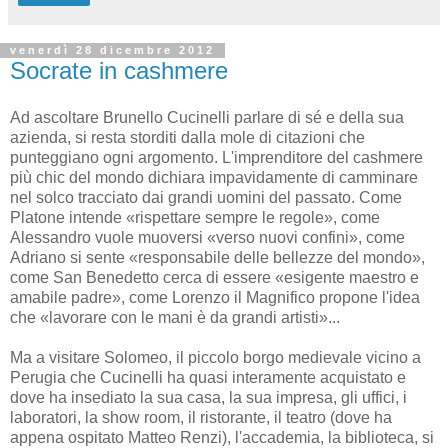
venerdì 28 dicembre 2012
Socrate in cashmere
Ad ascoltare Brunello Cucinelli parlare di sé e della sua
azienda, si resta storditi dalla mole di citazioni che
punteggiano ogni argomento. L'imprenditore del cashmere
più chic del mondo dichiara impavidamente di camminare
nel solco tracciato dai grandi uomini del passato. Come
Platone intende «rispettare sempre le regole», come
Alessandro vuole muoversi «verso nuovi confini», come
Adriano si sente «responsabile delle bellezze del mondo»,
come San Benedetto cerca di essere «esigente maestro e
amabile padre», come Lorenzo il Magnifico propone l'idea
che «lavorare con le mani è da grandi artisti»...
Ma a visitare Solomeo, il piccolo borgo medievale vicino a
Perugia che Cucinelli ha quasi interamente acquistato e
dove ha insediato la sua casa, la sua impresa, gli uffici, i
laboratori, la show room, il ristorante, il teatro (dove ha
appena ospitato Matteo Renzi), l'accademia, la biblioteca, si