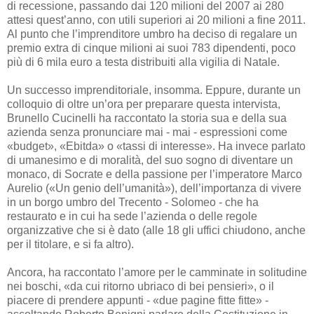
di recessione, passando dai 120 milioni del 2007 ai 280
attesi quest’anno, con utili superiori ai 20 milioni a fine 2011.
Al punto che l’imprenditore umbro ha deciso di regalare un
premio extra di cinque milioni ai suoi 783 dipendenti, poco
più di 6 mila euro a testa distribuiti alla vigilia di Natale.
Un successo imprenditoriale, insomma. Eppure, durante un
colloquio di oltre un’ora per preparare questa intervista,
Brunello Cucinelli ha raccontato la storia sua e della sua
azienda senza pronunciare mai - mai - espressioni come
«budget», «Ebitda» o «tassi di interesse». Ha invece parlato
di umanesimo e di moralità, del suo sogno di diventare un
monaco, di Socrate e della passione per l’imperatore Marco
Aurelio («Un genio dell’umanità»), dell’importanza di vivere
in un borgo umbro del Trecento - Solomeo - che ha
restaurato e in cui ha sede l’azienda o delle regole
organizzative che si è dato (alle 18 gli uffici chiudono, anche
per il titolare, e si fa altro).
Ancora, ha raccontato l’amore per le camminate in solitudine
nei boschi, «da cui ritorno ubriaco di bei pensieri», o il
piacere di prendere appunti - «due pagine fitte fitte» -