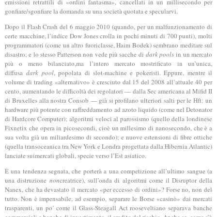
emissioni retrattili di «ordini fantasma», cancellati in un millisecondo per
gonfiare/sgonfiare la domanda su una società quotata e specularvi.
Dopo il Flash Crash del 6 maggio 2010 (quando, per un malfunzionamento di
certe macchine, l’indice Dow Jones crolla in pochi minuti di 700 punti), molti
programmatori (come un altro fuoriclasse, Haim Bodek) sembrano meditare sul
disastro; e lo stesso Patterson non vede più sacche di
dark pools
in un mercato
più o meno bilanciato,ma l’intero mercato mostrificato in un’unica,
diffusa
dark pool
, popolata di slot-machine e pokeristi. Eppure, mentre il
volume di trading «alternativo» è cresciuto dal 15 del 2008 all’attuale 40 per
cento, aumentando le difficoltà dei regolatori — dalla Sec americana al Mifid II
di Bruxelles alla nostra Consob — già si profilano ulteriori salti per le Hft: un
hardware più potente con raffreddamento ad azoto liquido (come nel Detonator
di Hardcore Computer); algoritmi veloci al parossismo (quello della londinese
Fixnetix che opera in picosecondi, cioè un millesimo di nanosecondo, che è a
sua volta già un miliardesimo di secondo); e nuove estensioni di fibre ottiche
(quella transoceanica tra New York e Londra progettata dalla Hibernia Atlantic)
lanciate suimercati globali, specie verso l’Est asiatico.
È una tendenza segnata, che porterà a una competizione all’ultimo sangue (a
una distruzione
non
creatrice), sull’onda di algoritmi come il Disruptor della
Nanex, che ha devastato il mercato «per eccesso di ordini»? Forse no, non del
tutto. Non è impensabile, ad esempio, separare le Borse «casinò» dai mercati
trasparenti, un po’ come il Glass-Steagall Act rooseveltiano separava banche