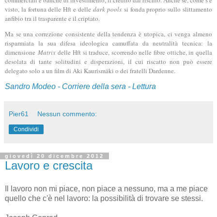
commerciali e banche di investimento, il credito dal rischio. Anche se, come s’è
visto, la fortuna delle Hft e delle
dark pools
si fonda proprio sullo slittamento
anfibio tra il trasparente e il criptato.
Ma se una correzione consistente della tendenza è utopica, ci venga almeno
risparmiata la sua difesa ideologica camuffata da neutralità tecnica: la
dimensione
Matrix
delle Hft si traduce, scorrendo nelle fibre ottiche, in quella
desolata di tante solitudini e disperazioni, il cui riscatto non può essere
delegato solo a un film di Aki Kaurismäki o dei fratelli Dardenne.
Sandro Modeo - Corriere della sera - Lettura
Pier61
Nessun commento:
Condividi
giovedì 20 dicembre 2012
Lavoro e crescita
Il lavoro non mi piace, non piace a nessuno, ma a me piace
quello che c'è nel lavoro: la possibilità di trovare se stessi.