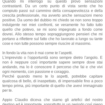
Quando mi interrogo su questo provo sensazioni
contrastanti. Da un certo punto di vista sento che ho
compiuto passi sul cammino della consapevolezza e della
crescita professionale, ma avverto anche sensazioni meno
positive. Da uomo del dubbio mi chiedo se non sono troppo
indulgente nei miei confronti, se veramente ho fatto tutto
quello che potevo, se mi sono impegnato a fondo come
dovrei. Allo stesso tempo sopraggiungono pensieri che mi
portano a riflettere sul fatto che ho lavorato a lungo su tante
cose e non tutte possono sempre riuscire al massimo.
In fondo la vita non è mai come te l’aspetti.
L'imprevisto o l'opportunità sono sempre dietro l'angolo. E
non è neppure così importante sapere sempre dove stai
andando, ma lo è conoscere il percorso che fai e che vivi
ogni momento, con passione e coraggio.
Perché quando meno te lo aspetti, potrebbe capitare
qualcosa di bello, di inaspettato, di impensabile fino a poco
tempo prima, più importante di quello che avevi immaginato
per te.
Appio Claudio diceva che siamo gli artefici del nostro
destino ed è importante, soprattutto in un periodo così pieno