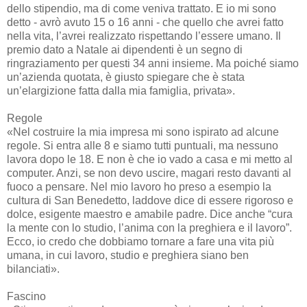
dello stipendio, ma di come veniva trattato. E io mi sono
detto - avrò avuto 15 o 16 anni - che quello che avrei fatto
nella vita, l’avrei realizzato rispettando l’essere umano. Il
premio dato a Natale ai dipendenti è un segno di
ringraziamento per questi 34 anni insieme. Ma poiché siamo
un’azienda quotata, è giusto spiegare che è stata
un’elargizione fatta dalla mia famiglia, privata».
Regole
«Nel costruire la mia impresa mi sono ispirato ad alcune
regole. Si entra alle 8 e siamo tutti puntuali, ma nessuno
lavora dopo le 18. E non è che io vado a casa e mi metto al
computer. Anzi, se non devo uscire, magari resto davanti al
fuoco a pensare. Nel mio lavoro ho preso a esempio la
cultura di San Benedetto, laddove dice di essere rigoroso e
dolce, esigente maestro e amabile padre. Dice anche “cura
la mente con lo studio, l’anima con la preghiera e il lavoro”.
Ecco, io credo che dobbiamo tornare a fare una vita più
umana, in cui lavoro, studio e preghiera siano ben
bilanciati».
Fascino