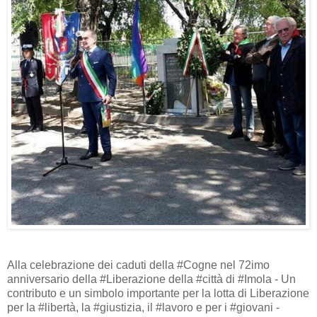
Alla celebrazione dei caduti della #Cogne nel 72imo
anniversario della #Liberazione della #città di #Imola - Un
contributo e un simbolo importante per la lotta di Liberazione
per la #libertà, la #giustizia, il #lavoro e per i #giovani -