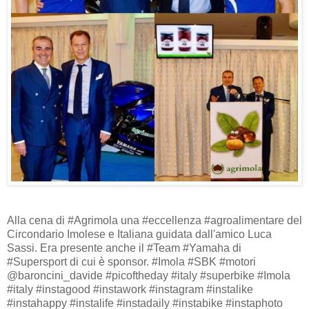
Alla cena di #Agrimola una #eccellenza #agroalimentare del
Circondario Imolese e Italiana guidata dall'amico Luca
Sassi. Era presente anche il #Team #Yamaha di
#Supersport di cui è sponsor. #Imola #SBK #motori
@baroncini_davide #picoftheday #italy #superbike #Imola
#italy #instagood #instawork #instagram #instalike
#instahappy #instalife #instadaily #instabike #instaphoto