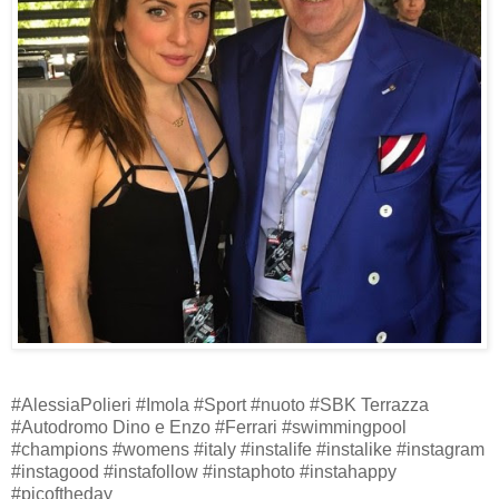
#AlessiaPolieri #Imola #Sport #nuoto #SBK Terrazza
#Autodromo Dino e Enzo #Ferrari #swimmingpool
#champions #womens #italy #instalife #instalike #instagram
#instagood #instafollow #instaphoto #instahappy
#picoftheday