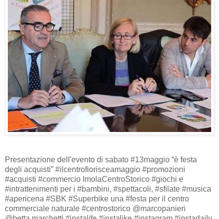
Presentazione dell'evento di sabato #13maggio “è festa
degli acquisti” #ilcentrofiorisceamaggio #promozioni
#acquisti #commercio ImolaCentroStorico #giochi e
#intrattenimenti per i #bambini, #spettacoli, #sfilate #musica
#apericena #SBK #Superbike una #festa per il centro
commerciale naturale #centrostorico @marcopanieri
@betta.marchetti #instalife #instalike #instagram #instadaily