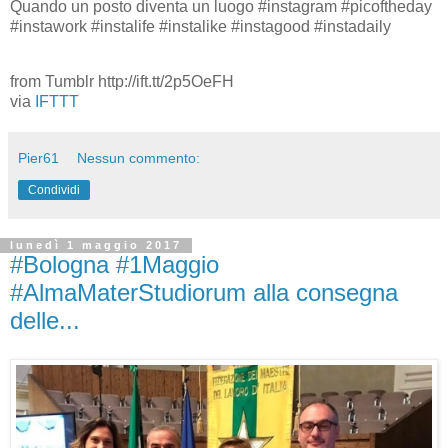
Quando un posto diventa un luogo #instagram #picoftheday
#instawork #instalife #instalike #instagood #instadaily
from Tumblr http://ift.tt/2p5OeFH
via
IFTTT
Pier61
Nessun commento:
Condividi
lunedì 1 maggio 2017
#Bologna #1Maggio
#AlmaMaterStudiorum alla consegna
delle...