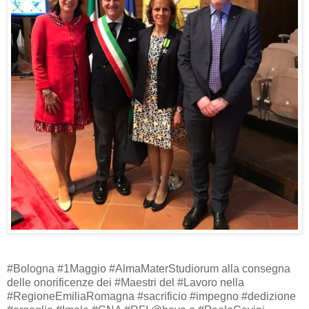
#Bologna #1Maggio #AlmaMaterStudiorum alla consegna
delle onorificenze dei #Maestri del #Lavoro nella
#RegioneEmiliaRomagna #sacrificio #impegno #dedizione