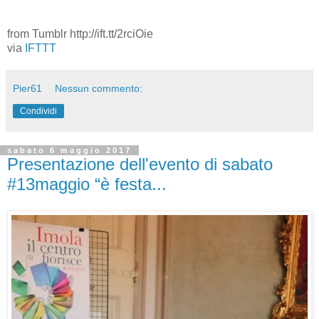
from Tumblr http://ift.tt/2rciOie
via
IFTTT
Pier61
Nessun commento:
Condividi
sabato 6 maggio 2017
Presentazione dell'evento di sabato
#13maggio “è festa...