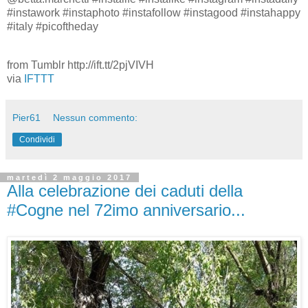
#instawork #instaphoto #instafollow #instagood #instahappy
#italy #picoftheday
from Tumblr http://ift.tt/2pjVIVH
via
IFTTT
Pier61
Nessun commento:
Condividi
martedì 2 maggio 2017
Alla celebrazione dei caduti della
#Cogne nel 72imo anniversario...