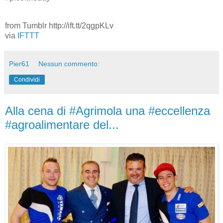
from Tumblr http://ift.tt/2qgpKLv
via
IFTTT
Pier61
Nessun commento:
Condividi
Alla cena di #Agrimola una #eccellenza
#agroalimentare del...