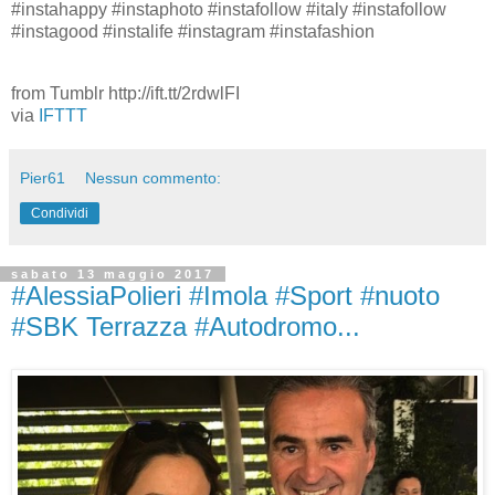
#instahappy #instaphoto #instafollow #italy #instafollow
#instagood #instalife #instagram #instafashion
from Tumblr http://ift.tt/2rdwlFI
via
IFTTT
Pier61
Nessun commento:
Condividi
sabato 13 maggio 2017
#AlessiaPolieri #Imola #Sport #nuoto
#SBK Terrazza #Autodromo...