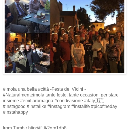
#imola una bella #città -Festa dei Vicini -
#Naturalmenteimola tante feste, tante occasioni per stare
insieme #emiliaromagna #condivisione #italy🇮🇹
#instagood #instalike #instagram #instalife #picoftheday
#instahappy
from Tumblr http://ift.tt/2qm1db8