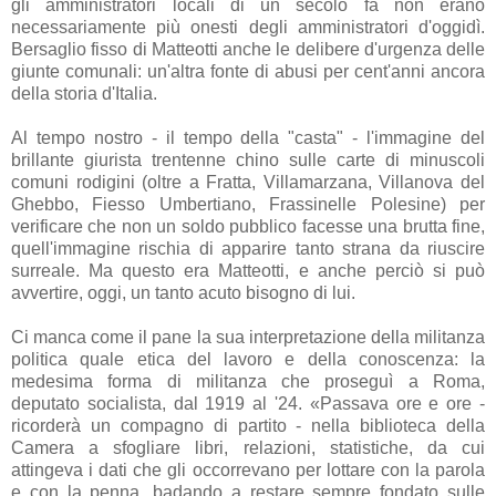
gli amministratori locali di un secolo fa non erano
necessariamente più onesti degli amministratori d'oggidì.
Bersaglio fisso di Matteotti anche le delibere d'urgenza delle
giunte comunali: un'altra fonte di abusi per cent'anni ancora
della storia d'Italia.
Al tempo nostro - il tempo della "casta" - l'immagine del
brillante giurista trentenne chino sulle carte di minuscoli
comuni rodigini (oltre a Fratta, Villamarzana, Villanova del
Ghebbo, Fiesso Umbertiano, Frassinelle Polesine) per
verificare che non un soldo pubblico facesse una brutta fine,
quell'immagine rischia di apparire tanto strana da riuscire
surreale. Ma questo era Matteotti, e anche perciò si può
avvertire, oggi, un tanto acuto bisogno di lui.
Ci manca come il pane la sua interpretazione della militanza
politica quale etica del lavoro e della conoscenza: la
medesima forma di militanza che proseguì a Roma,
deputato socialista, dal 1919 al '24. «Passava ore e ore -
ricorderà un compagno di partito - nella biblioteca della
Camera a sfogliare libri, relazioni, statistiche, da cui
attingeva i dati che gli occorrevano per lottare con la parola
e con la penna, badando a restare sempre fondato sulle