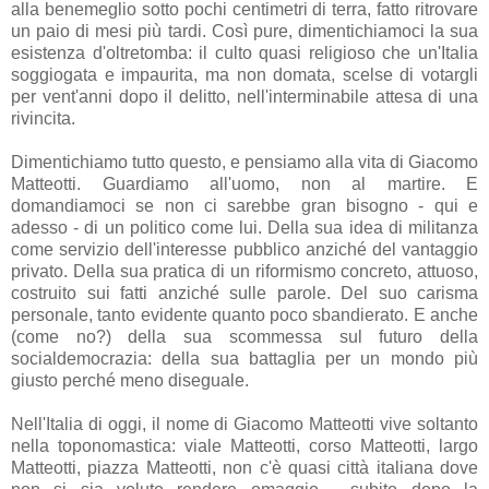
alla benemeglio sotto pochi centimetri di terra, fatto ritrovare
un paio di mesi più tardi. Così pure, dimentichiamoci la sua
esistenza d'oltretomba: il culto quasi religioso che un'Italia
soggiogata e impaurita, ma non domata, scelse di votargli
per vent'anni dopo il delitto, nell'interminabile attesa di una
rivincita.
Dimentichiamo tutto questo, e pensiamo alla vita di Giacomo
Matteotti. Guardiamo all'uomo, non al martire. E
domandiamoci se non ci sarebbe gran bisogno - qui e
adesso - di un politico come lui. Della sua idea di militanza
come servizio dell'interesse pubblico anziché del vantaggio
privato. Della sua pratica di un riformismo concreto, attuoso,
costruito sui fatti anziché sulle parole. Del suo carisma
personale, tanto evidente quanto poco sbandierato. E anche
(come no?) della sua scommessa sul futuro della
socialdemocrazia: della sua battaglia per un mondo più
giusto perché meno diseguale.
Nell'Italia di oggi, il nome di Giacomo Matteotti vive soltanto
nella toponomastica: viale Matteotti, corso Matteotti, largo
Matteotti, piazza Matteotti, non c'è quasi città italiana dove