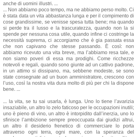
anche di uomini illustri. ...
... Non abbiamo poco tempo, ma ne abbiamo perso molto. Ci
è stata data un vita abbastanza lunga e per il compimento di
cose grandissime, se venisse spesa tutta bene; ma quando
si perde tra il lusso e la trascuratezza, quando non la si
spende per nessuna cosa utile, quando infine ci costringe la
necessità suprema, ci accorgiamo che è gia passata essa
che non capivano che stesse passando. È così: non
abbiamo ricevuto una vita breve, ma l’abbiamo resa tale, e
non siamo poveri di essa ma prodighi. Come ricchezze
notevoli e regali, quando sono giunte ad un cattivo padrone,
in un attimo si dissipano, ma, sebbene modeste, se sono
state consegnate ad un buon amministratore, crescono con
l’uso, così la nostra vita dura molto di più per chi la dispone
bene. ...
... la vita, se tu sai usarla, è lunga. Uno lo tiene l’avarizia
insaziabile, un altro lo zelo faticoso per le occupazioni inutili;
uno è pieno di vino, un altro è intorpidito dall’inerzia, uno lo
sfinisce l’ambizione sempre preoccupata dai giudizi altrui,
un altro il desiderio frenetico di commerciare lo porta
attraverso ogni terra, ogni mare, con la speranza del