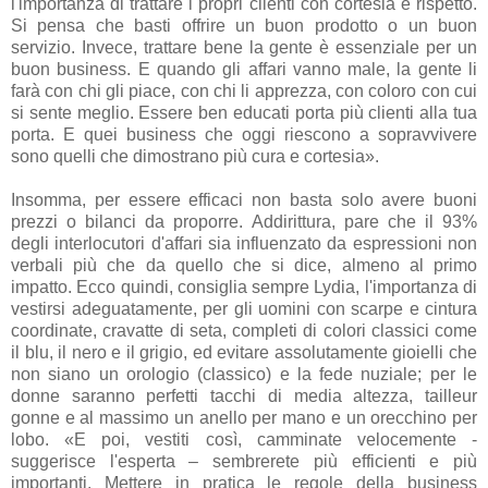
l'importanza di trattare i propri clienti con cortesia e rispetto.
Si pensa che basti offrire un buon prodotto o un buon
servizio. Invece, trattare bene la gente è essenziale per un
buon business. E quando gli affari vanno male, la gente li
farà con chi gli piace, con chi li apprezza, con coloro con cui
si sente meglio. Essere ben educati porta più clienti alla tua
porta. E quei business che oggi riescono a sopravvivere
sono quelli che dimostrano più cura e cortesia».
Insomma, per essere efficaci non basta solo avere buoni
prezzi o bilanci da proporre. Addirittura, pare che il 93%
degli interlocutori d'affari sia influenzato da espressioni non
verbali più che da quello che si dice, almeno al primo
impatto. Ecco quindi, consiglia sempre Lydia, l'importanza di
vestirsi adeguatamente, per gli uomini con scarpe e cintura
coordinate, cravatte di seta, completi di colori classici come
il blu, il nero e il grigio, ed evitare assolutamente gioielli che
non siano un orologio (classico) e la fede nuziale; per le
donne saranno perfetti tacchi di media altezza, tailleur
gonne e al massimo un anello per mano e un orecchino per
lobo. «E poi, vestiti così, camminate velocemente -
suggerisce l'esperta – sembrerete più efficienti e più
importanti. Mettere in pratica le regole della business