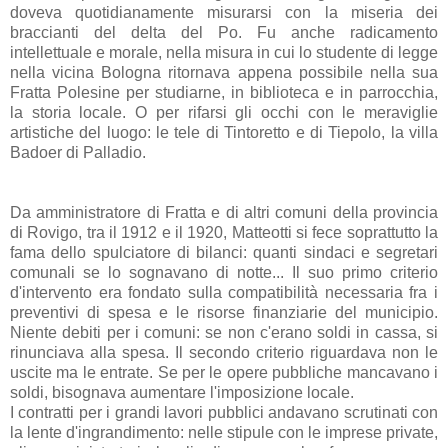
doveva quotidianamente misurarsi con la miseria dei
braccianti del delta del Po. Fu anche radicamento
intellettuale e morale, nella misura in cui lo studente di legge
nella vicina Bologna ritornava appena possibile nella sua
Fratta Polesine per studiarne, in biblioteca e in parrocchia,
la storia locale. O per rifarsi gli occhi con le meraviglie
artistiche del luogo: le tele di Tintoretto e di Tiepolo, la villa
Badoer di Palladio.
Da amministratore di Fratta e di altri comuni della provincia
di Rovigo, tra il 1912 e il 1920, Matteotti si fece soprattutto la
fama dello spulciatore di bilanci: quanti sindaci e segretari
comunali se lo sognavano di notte... Il suo primo criterio
d'intervento era fondato sulla compatibilità necessaria fra i
preventivi di spesa e le risorse finanziarie del municipio.
Niente debiti per i comuni: se non c'erano soldi in cassa, si
rinunciava alla spesa. Il secondo criterio riguardava non le
uscite ma le entrate. Se per le opere pubbliche mancavano i
soldi, bisognava aumentare l'imposizione locale.
I contratti per i grandi lavori pubblici andavano scrutinati con
la lente d'ingrandimento: nelle stipule con le imprese private,