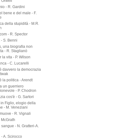
. Orwell
io - R. Gardini
del bene e del male - F.
e
rca della stupidità - M.R.
n
om - R. Spector
 - S. Benni
s, una biografia non
ta - R. Staglianò
 la vita - P. Wilson
nca - C. Lucarelli
è davvero la democrazia
ttwak
 la politica - Arendt
a un guerriero
onevole - P. Chodron
ia cos'è - G. Sartori
in Figlio, elogio della
ne - M. Veneziani
 muove - R. Vignali
P. McGrath
di sangue - N. Gratteri-A.
 - A. Scirocco