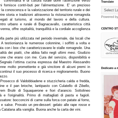
convivialità e di cultura rurale dove l'attenzione verso
Translate
ni fornisce contri-buti per l'alimentazione. E' un prezioso
r la conoscenza e la valorizzazione del territorio rurale e dei
prire storia e tradizioni attraverso la ristorazione romagnola
Powered b
 legati al turismo, al mondo del lavoro e della cultura.
tro urbano e rurale di Bagnacavallo, caratteristica città
-venna, offre ospitalità, tranquillità e la cordiale accoglienza
CENTRO STU
ella parte più utilizzata nel periodo invernale, dai locali che
. A testionianza le numerose colonnine, i soffitti a volta e
iata con i box che caratterizzavano le stalle romagnole. Una
alità dei piatti, che abbia fatto negli ultimi mesi. Giudizio
one che erano con me. Cura del servizio, disponibilità e
 Segnalo l’ottima cucina espressa dal Maestro Alessandro
nne molto promettente e già vincitore di alcuni premi in
Dedicato a 
continui il suo processo di ricerca e miglioramento. Buono
rezzo.
n Prosecco di Valdobbiadene e stuzzicheria calda e fredda,
rine e il pan brioche, lantipasto con Culatello di Zibello,
rem Brulè di Squaquerone e fiori d’arancio. Sottolineo
à e l'originalità. Primo di maltagliati di pasta e fagioli.
ssatore: bocconcini di carne sulla forca con patate al forno,
a e salse. Provato un pre-dessert: gelato alle rape rosse e
la Catalana alla vaniglia. Buona anche la carta dei vini.