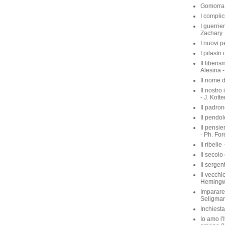
Gomorra 
I complic
I guerrie
Zachary
I nuovi p
I pilastri
Il liberis
Alesina -
Il nome d
Il nostro
- J. Kott
Il padron
Il pendol
Il pensie
- Ph. For
Il ribelle 
Il secolo
Il sergen
Il vecchio
Heming
Imparare 
Seligma
Inchiest
Io amo l'I