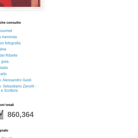
che consulto
Gourmet
a merenda
on fotografia
Wine
del Ribelle
i gola
iallo
arto
: Alessandro Guidi
: Sebastiano Zanolli -
e Scrittore
oni totali
860,364
egnalo