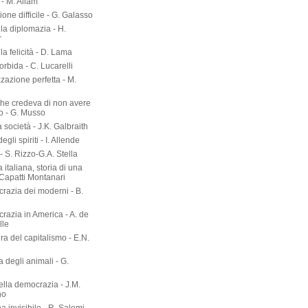
- M. Allam
zione difficile - G. Galasso
lla diplomazia - H.
r
lla felicità - D. Lama
torbida - C. Lucarelli
zazione perfetta - M.
he credeva di non avere
o - G. Musso
società - J.K. Galbraith
gli spiriti - I. Allende
- S. Rizzo-G.A. Stella
 italiana, storia di una
 Capatti Montanari
razia dei moderni - B.
razia in America - A. de
lle
ura del capitalismo - E.N.
ia degli animali - G.
ella democrazia - J.M.
no