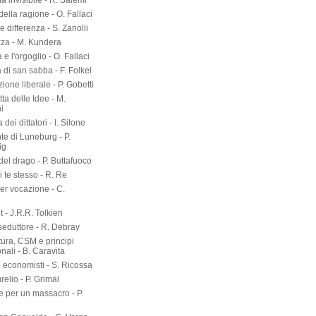
a invisibile - R. Salemi
della ragione - O. Fallaci
 differenza - S. Zanolli
zza - M. Kundera
 e l'orgoglio - O. Fallaci
a di san sabba - F. Folkel
zione liberale - P. Gobetti
tta delle Idee - M.
i
dei dittatori - I. Silone
te di Luneburg - P.
ig
el drago - P. Buttafuoco
 te stesso - R. Re
er vocazione - C.
 - J.R.R. Tolkien
seduttore - R. Debray
tura, CSM e principi
onali - B. Caravita
i economisti - S. Ricossa
elio - P. Grimal
 per un massacro - P.