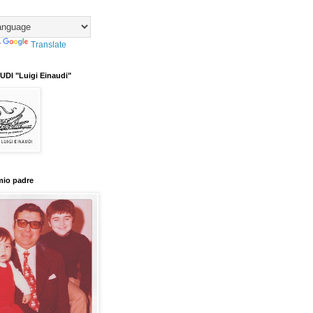
y
Translate
DI "Luigi Einaudi"
mio padre