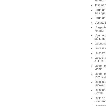
amano ? 
Italia na
L'arte de
Kissinge
L'arte de
L'estate 
L'organiz
Folador
L'uomo c
più temp
La buona 
La casa de
La casta 
La cucina
cultura -
La democ
Manin
La democ
Tocquevi
La dittat
Luttwak
La fattor
Orwell
La fine d
Guéhen