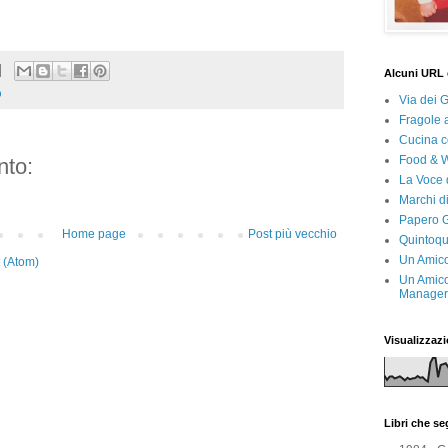
Alcuni URL 
O
Via dei 
Fragole 
Cucina c
Food & 
to:
La Voce 
Marchi d
Papero G
Home page
Post più vecchio
Quintoqu
Un Amico
 (Atom)
Un Amico
Manager 
Visualizzazi
Libri che s