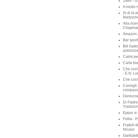
1984 - G
A modo m
Al di là 
Nietzsch
Alla rice
Chapma
Amazon.c
Bar sport
Bill Gate
autorizza
Calmi per
Carta bia
Che cos'
- E.N. Lu
Che cos'è
Consigli 
compassi
Democraz
Di Padre 
Tradizio
Eppur si
Follia - 
Fratelli 
Nicaso
Garibaldi