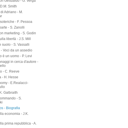
on Gesualdo - G. Verga
-D.M. Smith
di Adriano - M.
ar
soteriche - F. Pessoa
arte - S. Zanolli
on marketing - S. Godin
lla libertà - J.S. Mill
suolo - S. Vassalli
 - Voci da un assedio
o è un uomo - P. Levi
naggi in cerca d'autore -
ello
o - C. Reeve
a - H. Hesse
nomy - E.Realacci-
ullo
.K. Galbraith
kommando - S.
ki
s - Biografia
lla economia - J.K.
h
lla prima repubblica - A.