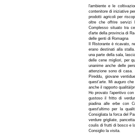
l'ambiente e le coltivazio
contenitore di iniziative pe
prodotti agricoli per risco
oltre che offrire servizi
Complesso situato tra cen
d'arte della provincia di Ra
delle genti di Romagna
Il Ristorante è ricavato, n
erano destinati alla stalla
una parte della sala, lasc
delle cene migliori, per qu
unanime anche delle pers
attenzione sono di casa.
Pireddu, giovane ventidue
quest’arte. Mi auguro che 
anche il rapporto qualità/p
Ho provato l'aperitivo co
gustoso il fritto di verdu
piadina alle erbe con C
quest'ultimo per la qualit
Consigliata la forca del Pa
verdure grigliate, pancett
coulis di frutti di bosco e 
Consiglio la visita.