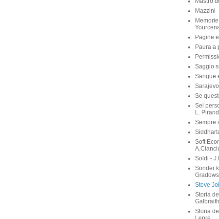
Mastro d
Mazzini 
Memorie 
Yourcen
Pagine e
Paura a p
Permissi
Saggio su
Sangue e 
Sarajevo
Se quest
Sei perso
L. Pirand
Sempre i
Siddhart
Soft Eco
A.Cianci
Soldi - J
Sonder 
Gradows
Steve Job
Storia de
Galbrait
Storia de
Lepre