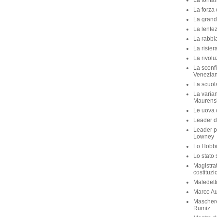
La fontan
La forza 
La grande
La lente
La rabbia
La risier
La rivolu
La sconfi
Venezian
La scuola 
La varian
Maurens
Le uova d
Leader di
Leader p
Lowney
Lo Hobbit
Lo stato 
Magistra
costituzi
Maledett
Marco Aur
Maschere
Rumiz