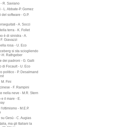
- R. Saviano
i - L. Abbate-P. Gomez
ri del software - G.P.
erseguitati - A. Socci
 della terra - K. Follet
mo è di sinistra - A.
 F. Giavazzi
ella rosa - U. Eco
 iceberg si sta sciogliendo
er-H. Rathgeber
e dei padroni - G. Galli
o di Focault - U. Eco
ro politico - P. Desalmand
est
- M. Fini
 cinese - F. Rampini
te nella neve - M.R. Stern
 e il mare - E.
way
l'ottimismo - M.E.P.
n
a su Gesù - C. Augias
talia, ma gli Italiani la