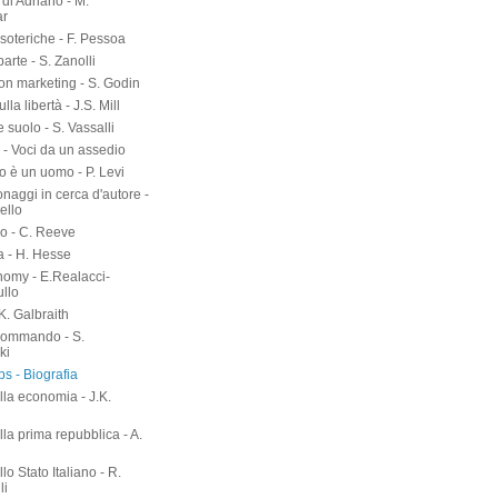
di Adriano - M.
ar
soteriche - F. Pessoa
arte - S. Zanolli
on marketing - S. Godin
lla libertà - J.S. Mill
suolo - S. Vassalli
 - Voci da un assedio
o è un uomo - P. Levi
naggi in cerca d'autore -
ello
o - C. Reeve
a - H. Hesse
nomy - E.Realacci-
ullo
.K. Galbraith
kommando - S.
ki
s - Biografia
lla economia - J.K.
h
lla prima repubblica - A.
llo Stato Italiano - R.
li