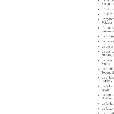
L'arte de
Kissinge
L'arte de
L'estate 
L'organiz
Folador
L'uomo c
più temp
La buona 
La casa de
La casta 
La cucina
cultura -
La democ
Manin
La democ
Tocquevi
La dittat
Luttwak
La fattor
Orwell
La fine d
Guéhen
La fontan
La forza 
La grande