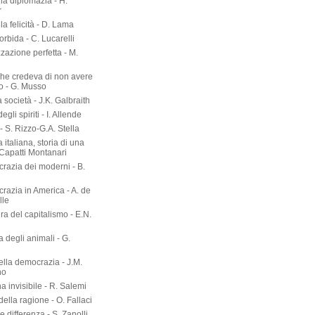
lla diplomazia - H.
r
lla felicità - D. Lama
torbida - C. Lucarelli
zazione perfetta - M.
he credeva di non avere
o - G. Musso
società - J.K. Galbraith
gli spiriti - I. Allende
- S. Rizzo-G.A. Stella
 italiana, storia di una
 Capatti Montanari
razia dei moderni - B.
razia in America - A. de
lle
ura del capitalismo - E.N.
ia degli animali - G.
ella democrazia - J.M.
no
a invisibile - R. Salemi
della ragione - O. Fallaci
 differenza - S. Zanolli