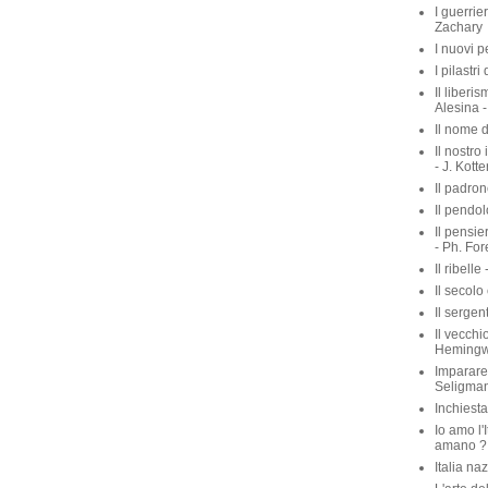
I guerrie
Zachary
I nuovi p
I pilastri
Il liberis
Alesina -
Il nome d
Il nostro
- J. Kott
Il padron
Il pendol
Il pensie
- Ph. For
Il ribelle 
Il secolo
Il sergen
Il vecchio
Heming
Imparare 
Seligma
Inchiest
Io amo l'I
amano ? 
Italia na