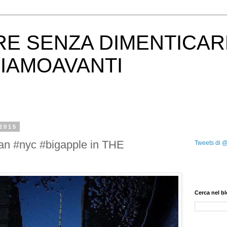
RE SENZA DIMENTICAR
IAMOAVANTI
 2015
an #nyc #bigapple in THE
Tweets di 
Cerca nel b