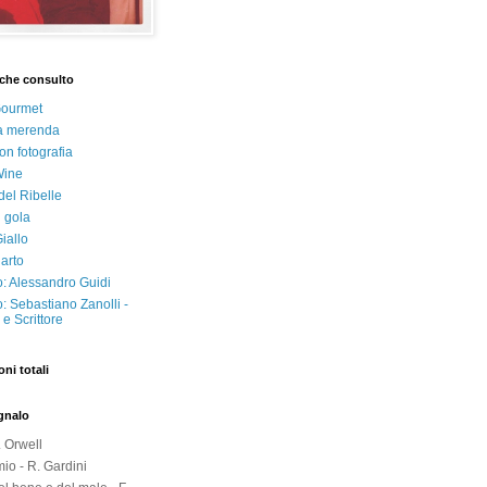
che consulto
Gourmet
a merenda
on fotografia
Wine
del Ribelle
i gola
iallo
arto
: Alessandro Guidi
: Sebastiano Zanolli -
e Scrittore
oni totali
egnalo
. Orwell
io - R. Gardini