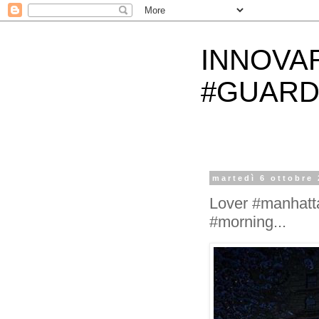
INNOVA
#GUARD
martedì 6 ottobre
Lover #manhatt
#morning...