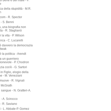
del bene e del male - F.
e
rca della stupidità - M.R.
n
om - R. Spector
 - S. Benni
s, una biografia non
ta - R. Staglianò
 la vita - P. Wilson
nca - C. Lucarelli
è davvero la democrazia
ttwak
 la politica - Arendt
a un guerriero
onevole - P. Chodron
ia cos'è - G. Sartori
in Figlio, elogio della
ne - M. Veneziani
 muove - R. Vignali
P. McGrath
di sangue - N. Gratteri-A.
 - A. Scirocco
- R. Saviano
i - L. Abbate-P. Gomez