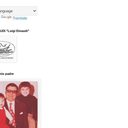
y
Translate
DI "Luigi Einaudi"
mio padre