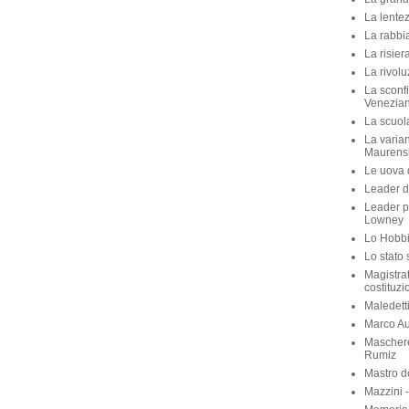
La lente
La rabbia
La risier
La rivolu
La sconfi
Venezian
La scuola 
La varian
Maurens
Le uova d
Leader di
Leader p
Lowney
Lo Hobbit
Lo stato 
Magistra
costituzi
Maledett
Marco Aur
Maschere
Rumiz
Mastro d
Mazzini 