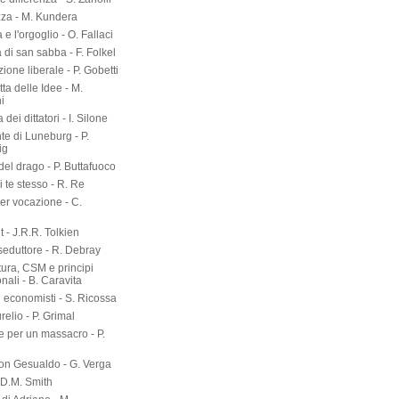
zza - M. Kundera
 e l'orgoglio - O. Fallaci
a di san sabba - F. Folkel
zione liberale - P. Gobetti
tta delle Idee - M.
i
dei dittatori - I. Silone
te di Luneburg - P.
ig
el drago - P. Buttafuoco
 te stesso - R. Re
er vocazione - C.
 - J.R.R. Tolkien
seduttore - R. Debray
tura, CSM e principi
onali - B. Caravita
i economisti - S. Ricossa
elio - P. Grimal
 per un massacro - P.
on Gesualdo - G. Verga
-D.M. Smith