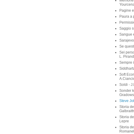
Memorie 
Yourcen
Pagine e
Paura a p
Permissi
Saggio su
Sangue e 
Sarajevo
Se quest
Sei perso
L. Pirand
Sempre i
Siddhart
Soft Eco
A.Cianci
Soldi - J
Sonder 
Gradows
Steve Job
Storia de
Galbrait
Storia de
Lepre
Storia de
Romanel