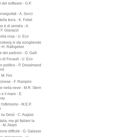
ri del software - G.P.
erseguitati - A. Socci
 della terra - K. Follet
mo è di sinistra - A.
 F. Giavazzi
ella rosa - U. Eco
 iceberg si sta sciogliendo
er-H. Rathgeber
e dei padroni - G. Galli
o di Focault - U. Eco
ro politico - P. Desalmand
est
- M. Fini
 cinese - F. Rampini
te nella neve - M.R. Stern
 e il mare - E.
way
l'ottimismo - M.E.P.
n
a su Gesù - C. Augias
talia, ma gli Italiani la
- M. Allam
zione difficile - G. Galasso