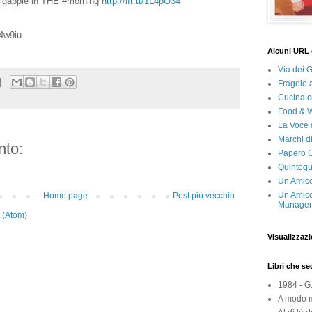
igapple in THE #morning
http://ift.tt/1L4pO34
Q4w9iu
Alcuni URL 
Via dei 
Fragole 
Cucina c
Food & 
La Voce 
Marchi d
to:
Papero G
Quintoqu
Un Amico
Un Amico
Home page
Post più vecchio
Manager 
 (Atom)
Visualizzazi
Libri che s
1984 - G
A modo m