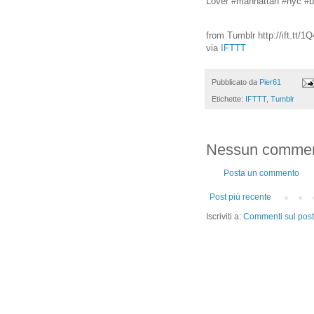
Lover #manhattan #nyc #b
from Tumblr http://ift.tt/1
via
IFTTT
Pubblicato da
Pier61
Etichette:
IFTTT
,
Tumblr
Nessun commen
Posta un commento
Post più recente
Iscriviti a:
Commenti sul post