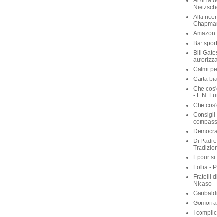
Al di là 
Nietzsch
Alla rice
Chapma
Amazon.c
Bar sport
Bill Gate
autorizza
Calmi per
Carta bia
Che cos'
- E.N. Lu
Che cos'è
Consigli 
compassi
Democraz
Di Padre 
Tradizio
Eppur si
Follia - 
Fratelli 
Nicaso
Garibaldi
Gomorra 
I complic