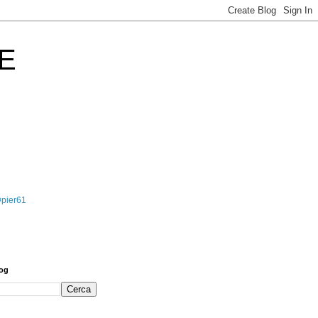
E
@pier61
log