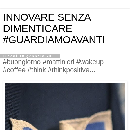
INNOVARE SENZA
DIMENTICARE
#GUARDIAMOAVANTI
lunedì 18 gennaio 2016
#buongiorno #mattinieri #wakeup
#coffee #think #thinkpositive...