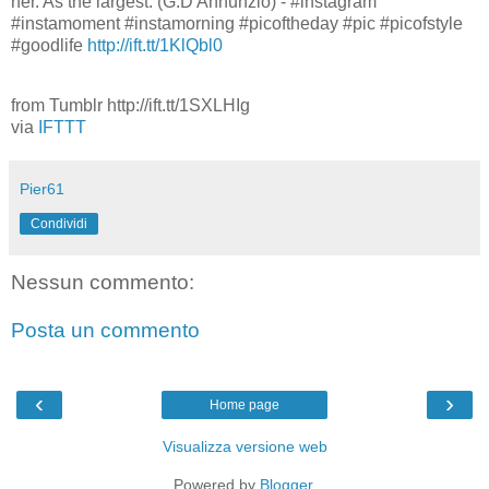
her. As the largest. (G.D'Annunzio) - #instagram
#instamoment #instamorning #picoftheday #pic #picofstyle
#goodlife
http://ift.tt/1KlQbl0
from Tumblr http://ift.tt/1SXLHIg
via
IFTTT
Pier61
Condividi
Nessun commento:
Posta un commento
‹
›
Home page
Visualizza versione web
Powered by
Blogger
.