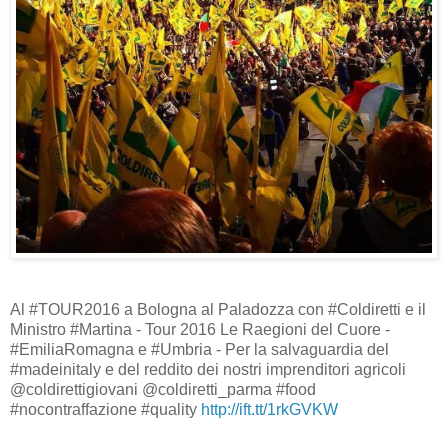
Al #TOUR2016 a Bologna al Paladozza con #Coldiretti e il
Ministro #Martina - Tour 2016 Le Raegioni del Cuore -
#EmiliaRomagna e #Umbria - Per la salvaguardia del
#madeinitaly e del reddito dei nostri imprenditori agricoli
@coldirettigiovani @coldiretti_parma #food
#nocontraffazione #quality
http://ift.tt/1rkGVKW