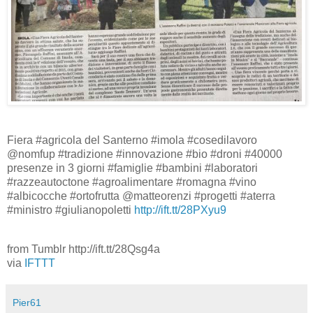
Fiera #agricola del Santerno #imola #cosedilavoro
@nomfup #tradizione #innovazione #bio #droni #40000
presenze in 3 giorni #famiglie #bambini #laboratori
#razzeautoctone #agroalimentare #romagna #vino
#albicocche #ortofrutta @matteorenzi #progetti #aterra
#ministro #giulianopoletti
http://ift.tt/28PXyu9
from Tumblr http://ift.tt/28Qsg4a
via
IFTTT
Pier61