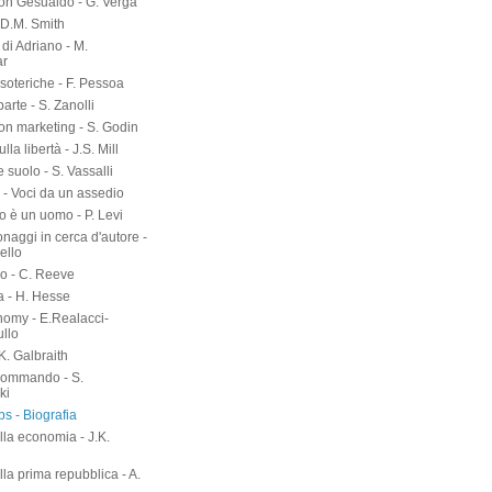
on Gesualdo - G. Verga
-D.M. Smith
di Adriano - M.
ar
soteriche - F. Pessoa
arte - S. Zanolli
on marketing - S. Godin
lla libertà - J.S. Mill
suolo - S. Vassalli
 - Voci da un assedio
o è un uomo - P. Levi
naggi in cerca d'autore -
ello
o - C. Reeve
a - H. Hesse
nomy - E.Realacci-
ullo
.K. Galbraith
kommando - S.
ki
s - Biografia
lla economia - J.K.
h
lla prima repubblica - A.