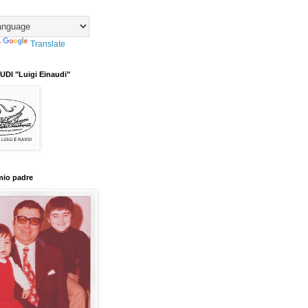
y
Translate
DI "Luigi Einaudi"
mio padre