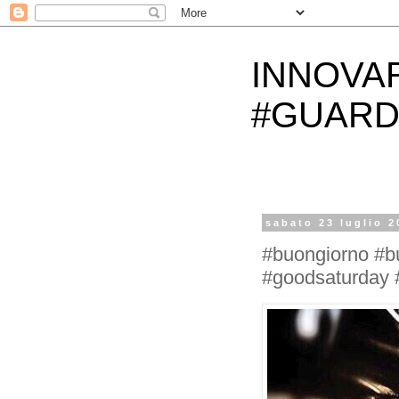
INNOVA
#GUARD
sabato 23 luglio 2
#buongiorno #b
#goodsaturday #