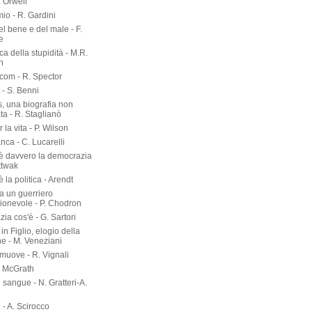
. Orwell
io - R. Gardini
del bene e del male - F.
e
rca della stupidità - M.R.
n
om - R. Spector
 - S. Benni
s, una biografia non
ta - R. Staglianò
 la vita - P. Wilson
nca - C. Lucarelli
è davvero la democrazia
ttwak
 la politica - Arendt
a un guerriero
onevole - P. Chodron
ia cos'è - G. Sartori
in Figlio, elogio della
ne - M. Veneziani
 muove - R. Vignali
P. McGrath
di sangue - N. Gratteri-A.
 - A. Scirocco