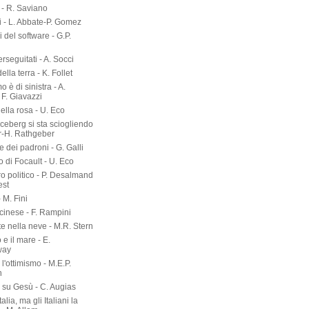
- R. Saviano
i - L. Abbate-P. Gomez
ri del software - G.P.
erseguitati - A. Socci
 della terra - K. Follet
mo è di sinistra - A.
 F. Giavazzi
ella rosa - U. Eco
 iceberg si sta sciogliendo
er-H. Rathgeber
e dei padroni - G. Galli
o di Focault - U. Eco
ro politico - P. Desalmand
est
- M. Fini
 cinese - F. Rampini
te nella neve - M.R. Stern
 e il mare - E.
way
l'ottimismo - M.E.P.
n
a su Gesù - C. Augias
talia, ma gli Italiani la