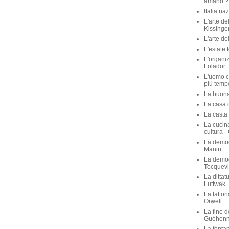
amano ? 
Italia na
L'arte de
Kissinge
L'arte de
L'estate 
L'organiz
Folador
L'uomo c
più temp
La buona 
La casa de
La casta 
La cucina
cultura -
La democ
Manin
La democ
Tocquevi
La dittat
Luttwak
La fattor
Orwell
La fine d
Guéhen