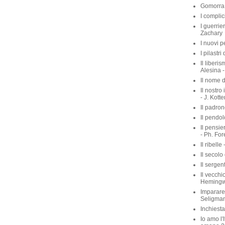
Gomorra 
I complic
I guerrie
Zachary
I nuovi p
I pilastri
Il liberis
Alesina -
Il nome d
Il nostro
- J. Kott
Il padron
Il pendol
Il pensie
- Ph. For
Il ribelle 
Il secolo
Il sergen
Il vecchio
Heming
Imparare 
Seligma
Inchiest
Io amo l'I