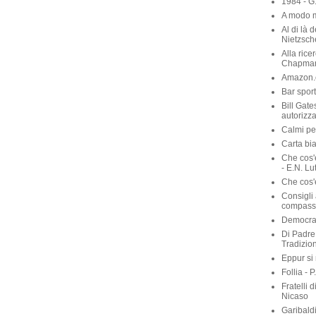
1984 - G
A modo m
Al di là 
Nietzsch
Alla rice
Chapma
Amazon.c
Bar sport
Bill Gate
autorizza
Calmi per
Carta bia
Che cos'
- E.N. Lu
Che cos'è
Consigli 
compassi
Democraz
Di Padre 
Tradizio
Eppur si
Follia - 
Fratelli 
Nicaso
Garibaldi