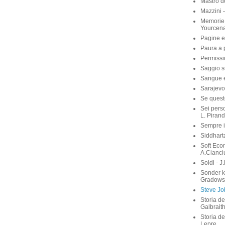
Mastro d
Mazzini 
Memorie 
Yourcen
Pagine e
Paura a p
Permissi
Saggio su
Sangue e 
Sarajevo
Se quest
Sei perso
L. Pirand
Sempre i
Siddhart
Soft Eco
A.Cianci
Soldi - J
Sonder 
Gradows
Steve Job
Storia de
Galbrait
Storia de
Lepre