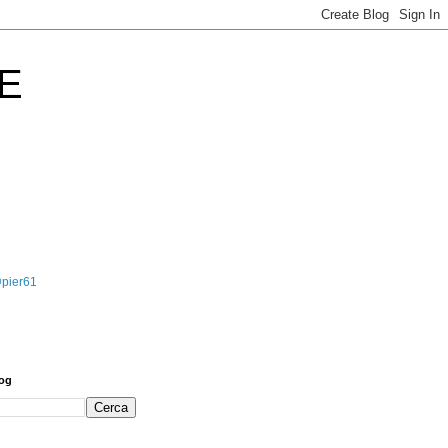
E
@pier61
log