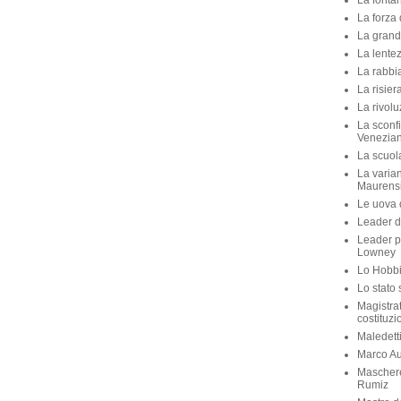
La fontan
La forza 
La grande
La lente
La rabbia
La risier
La rivolu
La sconfi
Venezian
La scuola 
La varian
Maurens
Le uova d
Leader di
Leader p
Lowney
Lo Hobbit
Lo stato 
Magistra
costituzi
Maledett
Marco Aur
Maschere
Rumiz