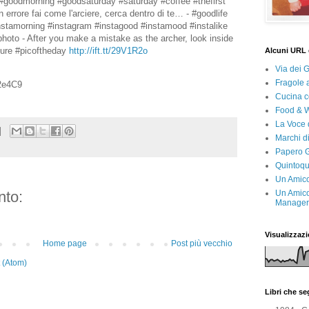
#goodmorning #goodsaturday #saturday #coffee #thefirst
n errore fai come l'arciere, cerca dentro di te… - #goodlife
nstamorning #instagram #instagood #instamood #instalike
aphoto - After you make a mistake as the archer, look inside
ture #picoftheday
http://ift.tt/29V1R2o
Alcuni URL 
Via dei 
Fragole 
a2e4C9
Cucina c
Food & 
La Voce 
Marchi d
Papero G
Quintoqu
Un Amico
Un Amico
to:
Manager 
Visualizzazi
Home page
Post più vecchio
 (Atom)
Libri che s