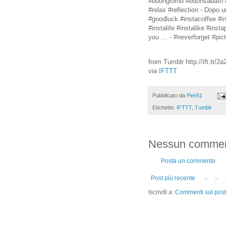
#buongiorno #buonsabato 
#relax #reflection - Dopo u
#goodluck #instacoffee #i
#instalife #instalike #inst
you … - #neverforget #pic
from Tumblr http://ift.tt/2
via
IFTTT
Pubblicato da
Pier61
Etichette:
IFTTT
,
Tumblr
Nessun commen
Posta un commento
Post più recente
Iscriviti a:
Commenti sul post