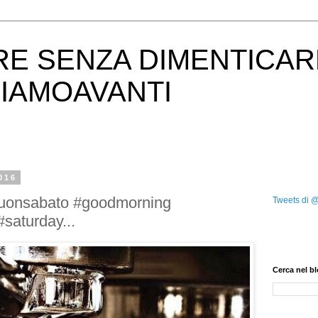
RE SENZA DIMENTICAR
IAMOAVANTI
016
uonsabato #goodmorning
Tweets di 
saturday...
Cerca nel b