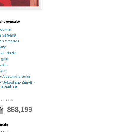
che consulto
Gourmet
a merenda
on fotografia
Wine
del Ribelle
i gola
iallo
arto
: Alessandro Guidi
: Sebastiano Zanolli -
e Scrittore
oni totali
858,199
egnalo