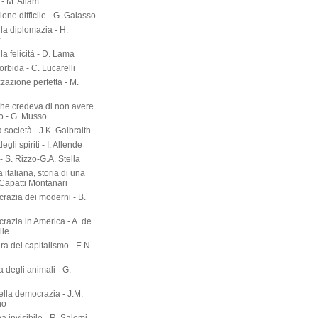
- M. Allam
zione difficile - G. Galasso
lla diplomazia - H.
r
lla felicità - D. Lama
torbida - C. Lucarelli
zazione perfetta - M.
he credeva di non avere
o - G. Musso
società - J.K. Galbraith
gli spiriti - I. Allende
- S. Rizzo-G.A. Stella
 italiana, storia di una
 Capatti Montanari
razia dei moderni - B.
razia in America - A. de
lle
ura del capitalismo - E.N.
ia degli animali - G.
ella democrazia - J.M.
no