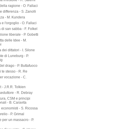
a invisibile - R. Salemi
della ragione - O. Fallaci
 differenza - S. Zanolli
zza - M. Kundera
 e l'orgoglio - O. Fallaci
a di san sabba - F. Folkel
zione liberale - P. Gobetti
tta delle Idee - M.
i
dei dittatori - I. Silone
te di Luneburg - P.
ig
el drago - P. Buttafuoco
 te stesso - R. Re
er vocazione - C.
 - J.R.R. Tolkien
seduttore - R. Debray
tura, CSM e principi
onali - B. Caravita
i economisti - S. Ricossa
elio - P. Grimal
 per un massacro - P.