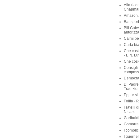
Alla rice
Chapma
Amazon.c
Bar sport
Bill Gate
autorizza
Calmi per
Carta bia
Che cos'
- E.N. Lu
Che cos'è
Consigli 
compassi
Democraz
Di Padre 
Tradizio
Eppur si
Follia - 
Fratelli 
Nicaso
Garibaldi
Gomorra 
I complic
I guerrie