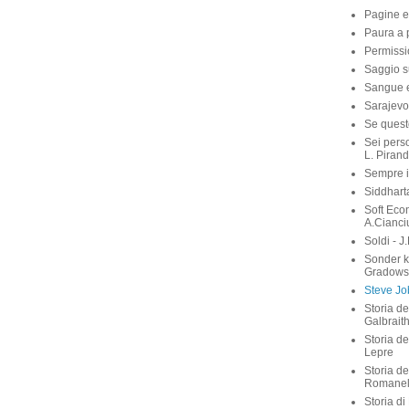
Pagine e
Paura a p
Permissi
Saggio su
Sangue e 
Sarajevo
Se quest
Sei perso
L. Pirand
Sempre i
Siddhart
Soft Eco
A.Cianci
Soldi - J
Sonder 
Gradows
Steve Job
Storia de
Galbrait
Storia de
Lepre
Storia de
Romanel
Storia di