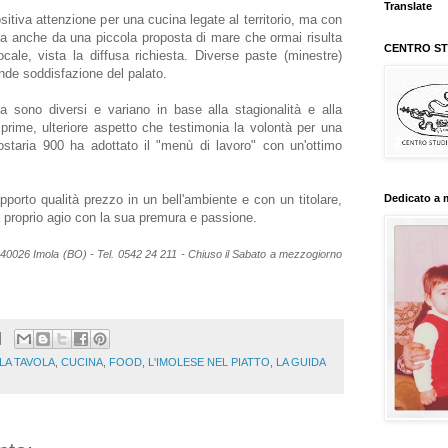
Translate
itiva attenzione per una cucina legate al territorio, ma con
ta anche da una piccola proposta di mare che ormai risulta
CENTRO STU
ocale, vista la diffusa richiesta. Diverse paste (minestre)
nde soddisfazione del palato.
rta sono diversi e variano in base alla stagionalità e alla
e prime, ulteriore aspetto che testimonia la volontà per una
ostaria 900 ha adottato il "menù di lavoro" con un'ottimo
apporto qualità prezzo in un bell'ambiente e con un titolare,
Dedicato a 
 proprio agio con la sua premura e passione.
- 40026 Imola (BO) - Tel. 0542 24 211 - Chiuso il Sabato a mezzogiorno
LLA TAVOLA
,
CUCINA
,
FOOD
,
L'IMOLESE NEL PIATTO
,
LA GUIDA