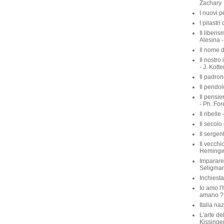
Zachary
I nuovi p
I pilastri
Il liberis
Alesina -
Il nome d
Il nostro
- J. Kott
Il padron
Il pendol
Il pensie
- Ph. For
Il ribelle 
Il secolo
Il sergen
Il vecchio
Heming
Imparare 
Seligma
Inchiest
Io amo l'I
amano ? 
Italia na
L'arte de
Kissinge