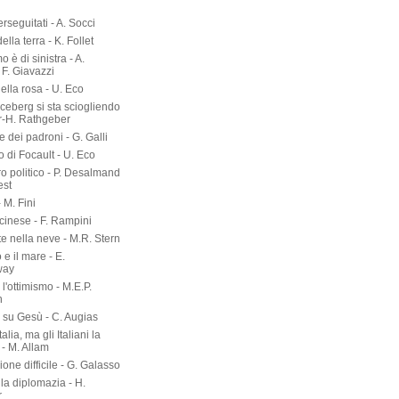
erseguitati - A. Socci
 della terra - K. Follet
mo è di sinistra - A.
 F. Giavazzi
ella rosa - U. Eco
 iceberg si sta sciogliendo
er-H. Rathgeber
e dei padroni - G. Galli
o di Focault - U. Eco
ro politico - P. Desalmand
est
- M. Fini
 cinese - F. Rampini
te nella neve - M.R. Stern
 e il mare - E.
way
l'ottimismo - M.E.P.
n
a su Gesù - C. Augias
talia, ma gli Italiani la
- M. Allam
zione difficile - G. Galasso
lla diplomazia - H.
r