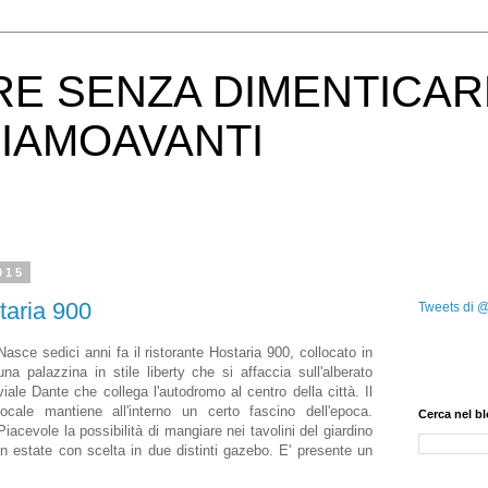
RE SENZA DIMENTICAR
IAMOAVANTI
015
staria 900
Tweets di 
Nasce sedici anni fa il ristorante Hostaria 900, collocato in
una palazzina in stile liberty che si affaccia sull'alberato
viale Dante che collega l'autodromo al centro della città. Il
locale mantiene all'interno un certo fascino dell'epoca.
Cerca nel b
Piacevole la possibilità di mangiare nei tavolini del giardino
in estate con scelta in due distinti gazebo. E' presente un