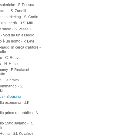
soteriche - F. Pessoa
arte - S. Zanolli
on marketing - S. Godin
lla libertà - J.S. Mill
suolo - S. Vassalli
 - Voci da un assedio
o è un uomo - P. Levi
naggi in cerca d'autore -
ello
o - C. Reeve
a - H. Hesse
nomy - E.Realacci-
ullo
.K. Galbraith
kommando - S.
ki
s - Biografia
lla economia - J.K.
h
lla prima repubblica - A.
llo Stato Italiano - R.
li
 Roma - S.I. Kovaliov