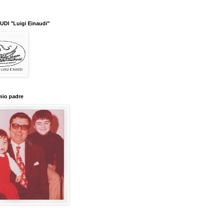
DI "Luigi Einaudi"
mio padre