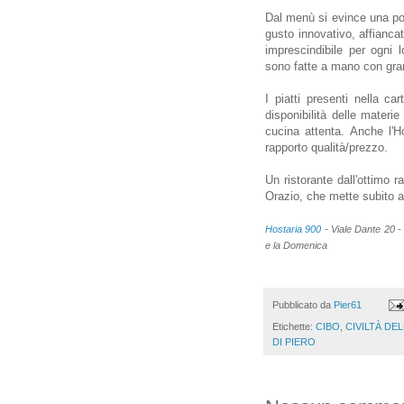
Dal menù si evince una pos
gusto innovativo, affianca
imprescindibile per ogni l
sono fatte a mano con gra
I piatti presenti nella ca
disponibilità delle materi
cucina attenta. Anche l'H
rapporto qualità/prezzo.
Un ristorante dall'ottimo r
Orazio, che mette subito a
Hostaria 900
- Viale Dante 20 
e la Domenica
Pubblicato da
Pier61
Etichette:
CIBO
,
CIVILTÀ DE
DI PIERO