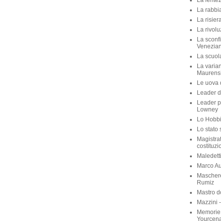
La lente
La rabbia
La risier
La rivolu
La sconfi
Venezian
La scuola 
La varian
Maurens
Le uova d
Leader di
Leader p
Lowney
Lo Hobbit
Lo stato 
Magistra
costituzi
Maledett
Marco Aur
Maschere
Rumiz
Mastro d
Mazzini 
Memorie 
Yourcen