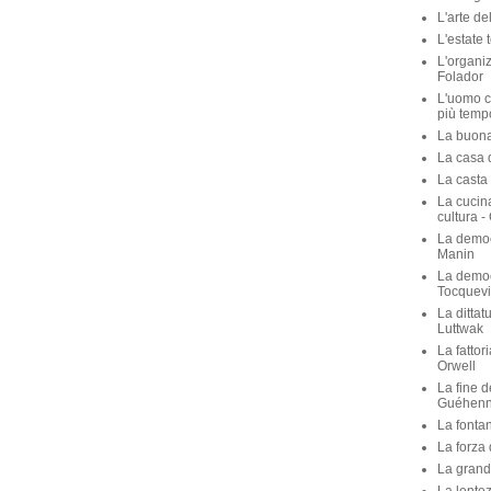
L'arte de
L'estate 
L'organiz
Folador
L'uomo c
più temp
La buona 
La casa de
La casta 
La cucina
cultura -
La democ
Manin
La democ
Tocquevi
La dittat
Luttwak
La fattor
Orwell
La fine d
Guéhen
La fontan
La forza 
La grande