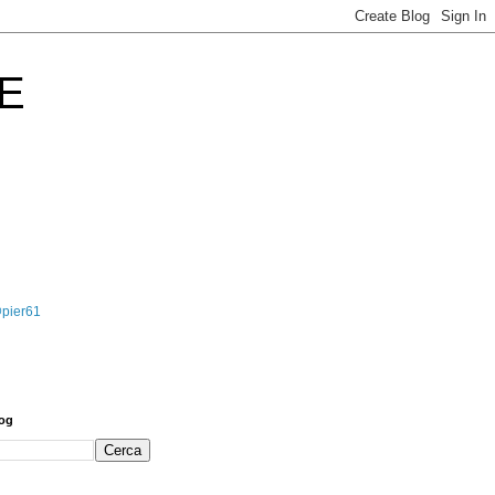
E
@pier61
log