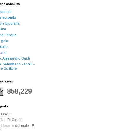
che consulto
Gourmet
a merenda
on fotografia
Wine
del Ribelle
i gola
iallo
arto
: Alessandro Guidi
: Sebastiano Zanolli -
e Scrittore
oni totali
858,229
egnalo
. Orwell
io - R. Gardini
del bene e del male - F.
e