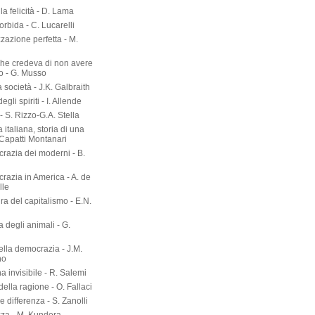
lla felicità - D. Lama
torbida - C. Lucarelli
zazione perfetta - M.
he credeva di non avere
o - G. Musso
società - J.K. Galbraith
gli spiriti - I. Allende
- S. Rizzo-G.A. Stella
 italiana, storia di una
 Capatti Montanari
razia dei moderni - B.
razia in America - A. de
lle
ura del capitalismo - E.N.
ia degli animali - G.
ella democrazia - J.M.
no
a invisibile - R. Salemi
della ragione - O. Fallaci
 differenza - S. Zanolli