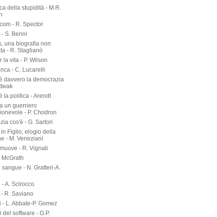
rca della stupidità - M.R.
n
om - R. Spector
 - S. Benni
s, una biografia non
ta - R. Staglianò
 la vita - P. Wilson
nca - C. Lucarelli
è davvero la democrazia
ttwak
 la politica - Arendt
a un guerriero
onevole - P. Chodron
ia cos'è - G. Sartori
in Figlio, elogio della
ne - M. Veneziani
 muove - R. Vignali
P. McGrath
di sangue - N. Gratteri-A.
 - A. Scirocco
- R. Saviano
i - L. Abbate-P. Gomez
ri del software - G.P.