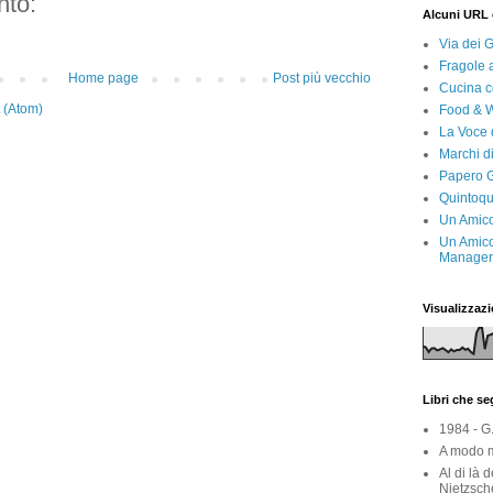
to:
Alcuni URL 
Via dei 
Fragole 
Home page
Post più vecchio
Cucina c
 (Atom)
Food & 
La Voce 
Marchi d
Papero G
Quintoqu
Un Amico
Un Amico
Manager 
Visualizzazi
Libri che s
1984 - G
A modo m
Al di là 
Nietzsch