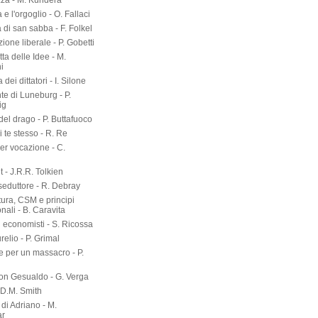
zza - M. Kundera
 e l'orgoglio - O. Fallaci
a di san sabba - F. Folkel
zione liberale - P. Gobetti
tta delle Idee - M.
i
dei dittatori - I. Silone
te di Luneburg - P.
ig
el drago - P. Buttafuoco
 te stesso - R. Re
er vocazione - C.
 - J.R.R. Tolkien
seduttore - R. Debray
tura, CSM e principi
onali - B. Caravita
i economisti - S. Ricossa
elio - P. Grimal
 per un massacro - P.
on Gesualdo - G. Verga
-D.M. Smith
di Adriano - M.
ar