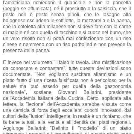
l'amatriciana richiedono il guanciale e non la pancetta
(peggio se affumicata), né il prosciutto o la salsiccia, che il
pesto non è pesto senza pinoli, che le lasagne alla
bolognese escludono le sottilette, la mozzarella e la panna,
che la cotoletta alla milanese non si deve fare con la carne
di maiale né con quella di tacchino e si cuoce nel burro, che
un vero risotto non si potrà mai confezionare con un riso
cinese e nemmeno con un riso parboiled e non prevede la
presenza della panna.
E invece nel volumetto "Il falso in tavola. Una mistificazione
da conoscere e contrastare", tutte queste deviazioni sono
documentate. "Non vogliamo suscitare allarmismo e un
piatto frutto di una ricetta falsificata non è pericoloso per la
salute ma può esserlo per quella della gastronomia
nazionale", sostiene Giovanni Ballarini, presidente
dell'Accademia Italiana della Cucina. Certo, applicata alla
lettera, la "lezione" dell'Accademia sarebbe vissuta come
una camicia di forza dagli eccellenti cuochi innovatori, dai
cultori della "fusion" intelligente. In realtà è un richiamo, che
fa bene a tutti, alla verità e all'identità dei piatti regionali.
Aggiunge Ballarini: "Definito il "modello" di un piatto