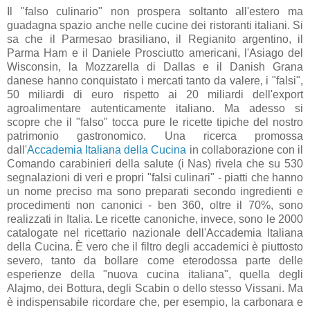
Il "falso culinario" non prospera soltanto all'estero ma
guadagna spazio anche nelle cucine dei ristoranti italiani. Si
sa che il Parmesao brasiliano, il Regianito argentino, il
Parma Ham e il Daniele Prosciutto americani, l'Asiago del
Wisconsin, la Mozzarella di Dallas e il Danish Grana
danese hanno conquistato i mercati tanto da valere, i "falsi",
50 miliardi di euro rispetto ai 20 miliardi dell'export
agroalimentare autenticamente italiano. Ma adesso si
scopre che il "falso" tocca pure le ricette tipiche del nostro
patrimonio gastronomico. Una ricerca promossa
dall'
Accademia Italiana della Cucina
in collaborazione con il
Comando carabinieri della salute (i Nas) rivela che su 530
segnalazioni di veri e propri "falsi culinari" - piatti che hanno
un nome preciso ma sono preparati secondo ingredienti e
procedimenti non canonici - ben 360, oltre il 70%, sono
realizzati in Italia. Le ricette canoniche, invece, sono le 2000
catalogate nel ricettario nazionale dell'Accademia Italiana
della Cucina. È vero che il filtro degli accademici è piuttosto
severo, tanto da bollare come eterodossa parte delle
esperienze della "nuova cucina italiana", quella degli
Alajmo, dei Bottura, degli Scabin o dello stesso Vissani. Ma
è indispensabile ricordare che, per esempio, la carbonara e