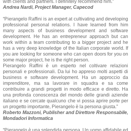
with clients and partners. I definitely recommend him.”
Andrea Nardi, Project Manager, Capecod
“Pierangelo Raffini is an expert at cultivating and developing
professional personal relations. I have learned from him
many aspects of business development and software
development. He has an entrepreneur approach but can
work within a team contributing to a bigger project and he
has a very deep knowledge of the Italian corporate world. If
you are looking for someone who can open doors for you on
some major project, he is the right person.
Pierangelo Raffini è un esperto nel coltivare relazioni
personali e professionali. Da lui ho appreso molti aspetti di
business e software development. Ha un approccio da
imprenditore, ma sa lavorare in squadra e sa come
contribuire a grandi progetti in modo efficace e diretto. Ha
una profonda conoscenza del mondo delle grandi aziende
italiano e se cercate qualcuno che vi possa aprire porte per
un progetto importante, Pierangelo è la persona giusta.”
Roberto Mazzoni, Publisher and Direttore Responsabile,
Mondadori Informatica
“Pierangelo è una splendida persona. Un uomo affidabile ed