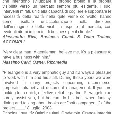
che intendono sviluppare il proprio profilo e la propria
visibilità verso un mercato sempre più esigente. I suoi
interventi mirati, uniti alla capacità di cogliere e supportare le
necessità della realtà nella qule viene coinvolto, hanno
come risultato un'accelerazione nella direzione
dell'immagine e della visibilità rispetto al mercato, con
evidenti ritorni in termini di business per il cliente.”
Alessandra Riva, Business Coach & Team Trainer,
ACCOMPLI
“Very clear man. A gentleman, believe me. It's a pleasure to
have a business with him.”
Massimo Calvi, Owner, Rizomedia
“Pierangelo is a very emphatic guy and it'always a pleasure
to work with him and his staff. During these years we were
involved in many projects concerning e-commerce,
corporate intranet and document management. If you are
looking for a quick, effective, reliable partner Pierangelo can
surely assist you, but he can do his best when fantasy,
dining and talking about books are "soft components" of the
project..........” 8 luglio, 2008
Principali qualità: Ottimi risultati, Gradevole, Grande integrità