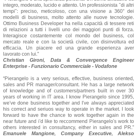
integro, moderato, lucido e attento. Un professionista "di altri
tempi": preciso, meticoloso, con una visione a 360° dei
modelli di business, molto attento alle nuove tecnologie.
Ottimo Business Developer ha nella capacità di tessere reti
di relazioni a tutti i livelli uno dei maggiori punti di forza.
Interagisce costantemente col mondo del business, col
mercato reale e con la società civile, con disinvoltura ed
efficacia. Un piacere ed una grande esperienza aver
lavorato con lui.”
Christian Gironi, Data & Convergence Engineer
Enterprise - Funzionario Commerciale - Vodafone
“Pierangelo is a very serious, effective, business oriented,
sales and PR manager/consultant. He has a large network
of knowledge and of customers/partners built in over 30
years of working in IT area. I know Pierangelo since 1995,
we've done business together and I've always appreciated
his correct and seriuos way to operate in the market. I look
forward to have the chance to work together again in the
near future and i'd like to reccommend Pierangelo's work to
others interested in consultancy, either in sales and PR.”
Emanuele Mangione, Company Executive, Alekso