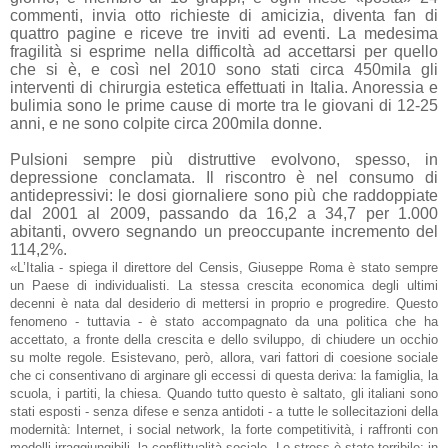
commenti, invia otto richieste di amicizia, diventa fan di
quattro pagine e riceve tre inviti ad eventi. La medesima
fragilità si esprime nella difficoltà ad accettarsi per quello
che si è, e così nel 2010 sono stati circa 450mila gli
interventi di chirurgia estetica effettuati in Italia. Anoressia e
bulimia sono le prime cause di morte tra le giovani di 12-25
anni, e ne sono colpite circa 200mila donne.
Pulsioni sempre più distruttive evolvono, spesso, in
depressione conclamata. Il riscontro è nel consumo di
antidepressivi: le dosi giornaliere sono più che raddoppiate
dal 2001 al 2009, passando da 16,2 a 34,7 per 1.000
abitanti, ovvero segnando un preoccupante incremento del
114,2%.
«L’Italia - spiega il direttore del Censis, Giuseppe Roma è stato sempre
un Paese di individualisti. La stessa crescita economica degli ultimi
decenni è nata dal desiderio di mettersi in proprio e progredire. Questo
fenomeno - tuttavia - è stato accompagnato da una politica che ha
accettato, a fronte della crescita e dello sviluppo, di chiudere un occhio
su molte regole. Esistevano, però, allora, vari fattori di coesione sociale
che ci consentivano di arginare gli eccessi di questa deriva: la famiglia, la
scuola, i partiti, la chiesa. Quando tutto questo è saltato, gli italiani sono
stati esposti - senza difese e senza antidoti - a tutte le sollecitazioni della
modernità: Internet, i social network, la forte competitività, i raffronti con
modelli irraggiungibili, la conflittualità sociale. Lo stress è stato terribile: in