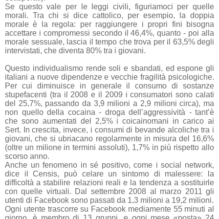
Se questo vale per le leggi civili, figuriamoci per quelle
morali. Tra chi si dice cattolico, per esempio, la doppia
morale è la regola: per raggiungere i propri fini bisogna
accettare i compromessi secondo il 46,4%, quanto - poi alla
morale sessuale, lascia il tempo che trova per il 63,5% degli
intervistati, che diventa 80% tra i giovani.
Questo individualismo rende soli e sbandati, ed espone gli
italiani a nuove dipendenze e vecchie fragilità psicologiche.
Per cui diminuisce in generale il consumo di sostanze
stupefacenti (tra il 2008 e il 2009 i consumatori sono calati
del 25,7%, passando da 3,9 milioni a 2,9 milioni circa), ma
non quello della cocaina - droga dell’aggressività - tant’è
che sono aumentati del 2,5% i coicainomani in carico ai
Sert. In crescita, invece, i consumi di bevande alcoliche tra i
giovani, che si ubriacano regolarmente in misura del 16,6%
(oltre un milione in termini assoluti), 1,7% in più rispetto allo
scorso anno.
Anche un fenomeno in sé positivo, come i social network,
dice il Censis, può celare un sintomo di malessere: la
difficoltà a stabilire relazioni reali e la tendenza a sostituirle
con quelle virtuali. Dal settembre 2008 al marzo 2011 gli
utenti di Facebook sono passati da 1,3 milioni a 19,2 milioni.
Ogni utente trascorre su Facebook mediamente 55 minuti al
giorno, è membro di 13 gruppi, e ogni mese «posta» 24