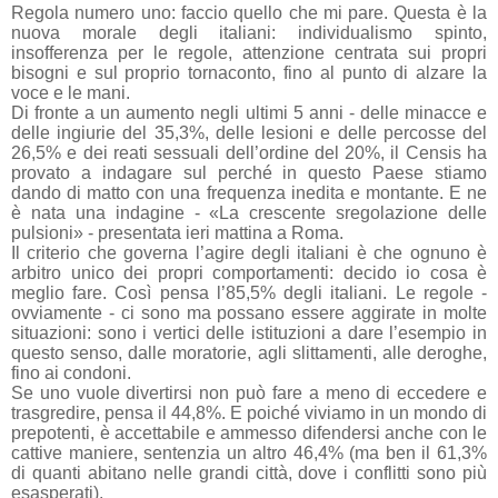
Regola numero uno: faccio quello che mi pare. Questa è la
nuova morale degli italiani: individualismo spinto,
insofferenza per le regole, attenzione centrata sui propri
bisogni e sul proprio tornaconto, fino al punto di alzare la
voce e le mani.
Di fronte a un aumento negli ultimi 5 anni - delle minacce e
delle ingiurie del 35,3%, delle lesioni e delle percosse del
26,5% e dei reati sessuali dell’ordine del 20%, il Censis ha
provato a indagare sul perché in questo Paese stiamo
dando di matto con una frequenza inedita e montante. E ne
è nata una indagine - «La crescente sregolazione delle
pulsioni» - presentata ieri mattina a Roma.
Il criterio che governa l’agire degli italiani è che ognuno è
arbitro unico dei propri comportamenti: decido io cosa è
meglio fare. Così pensa l’85,5% degli italiani. Le regole -
ovviamente - ci sono ma possano essere aggirate in molte
situazioni: sono i vertici delle istituzioni a dare l’esempio in
questo senso, dalle moratorie, agli slittamenti, alle deroghe,
fino ai condoni.
Se uno vuole divertirsi non può fare a meno di eccedere e
trasgredire, pensa il 44,8%. E poiché viviamo in un mondo di
prepotenti, è accettabile e ammesso difendersi anche con le
cattive maniere, sentenzia un altro 46,4% (ma ben il 61,3%
di quanti abitano nelle grandi città, dove i conflitti sono più
esasperati).