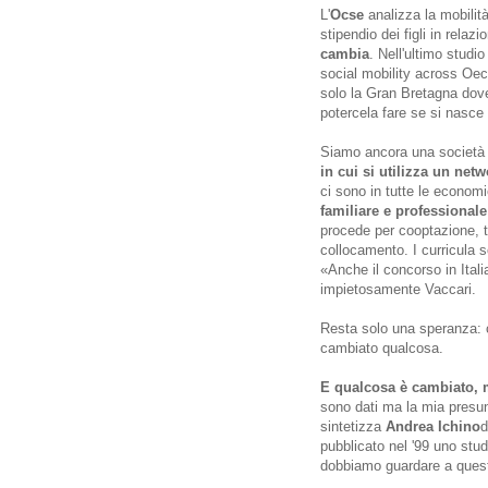
L'
Ocse
analizza la mobilità
stipendio dei figli in relaz
cambia
. Nell'ultimo studi
social mobility across Oecd
solo la Gran Bretagna dove
potercela fare se si nasce
Siamo ancora una società 
in cui si utilizza un netwo
ci sono in tutte le econom
familiare e professionale
procede per cooptazione, te
collocamento. I curricula s
«Anche il concorso in Ital
impietosamente Vaccari.
Resta solo una speranza: c
cambiato qualcosa.
E qualcosa è cambiato, 
sono dati ma la mia presu
sintetizza
Andrea Ichino
d
pubblicato nel '99 uno stud
dobbiamo guardare a questi