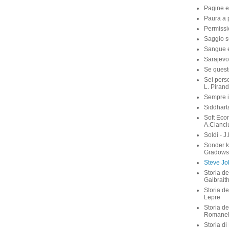
Mastro d
Mazzini 
Memorie 
Yourcen
Pagine e
Paura a p
Permissi
Saggio su
Sangue e 
Sarajevo
Se quest
Sei perso
L. Pirand
Sempre i
Siddhart
Soft Eco
A.Cianci
Soldi - J
Sonder 
Gradows
Steve Job
Storia de
Galbrait
Storia de
Lepre