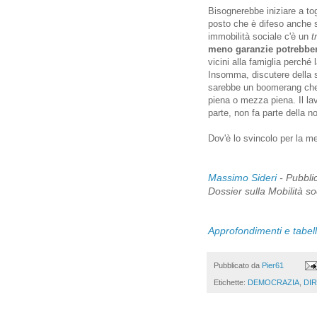
Bisognerebbe iniziare a tog
posto che è difeso anche s
immobilità sociale c'è un
t
meno garanzie potrebber
vicini alla famiglia perché 
Insomma, discutere della s
sarebbe un boomerang che le
piena o mezza piena. Il lav
parte, non fa parte della no
Dov'è lo svincolo per la me
Massimo Sideri
- Pubblic
Dossier sulla Mobilità so
Approfondimenti e tabel
Pubblicato da
Pier61
Etichette:
DEMOCRAZIA
,
DIR