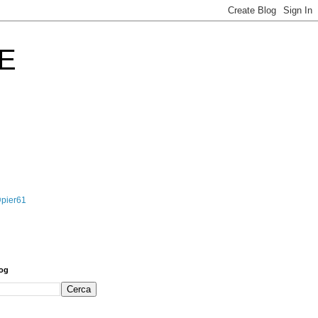
E
@pier61
log