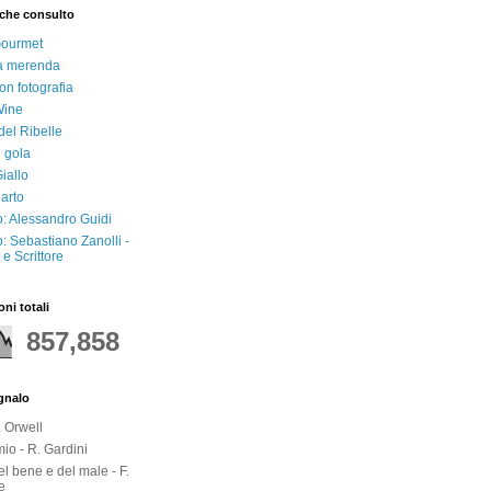
che consulto
Gourmet
a merenda
on fotografia
Wine
del Ribelle
i gola
iallo
arto
: Alessandro Guidi
: Sebastiano Zanolli -
e Scrittore
oni totali
857,858
egnalo