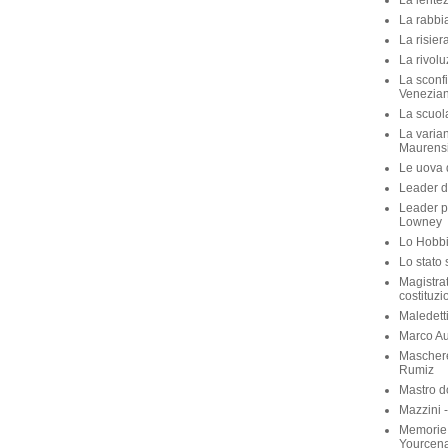
La fontan
La forza 
La grande
La lente
La rabbia
La risier
La rivolu
La sconfi
Venezian
La scuola 
La varian
Maurens
Le uova d
Leader di
Leader p
Lowney
Lo Hobbit
Lo stato 
Magistra
costituzi
Maledett
Marco Aur
Maschere
Rumiz