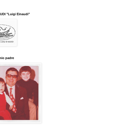
y
Translate
DI "Luigi Einaudi"
mio padre