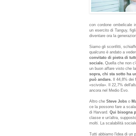
con cordone ombelicale i
un esercito di Tanguy, figl
diventare ora la generazio
Siamo gli sconfitti, schiaf
qualcuno è andato a veder
convitato di pietra di tut
sociale.
Quella che non c'è
un buon affare visto che la
sopra, chi sta sotto ha u
può andare.
Il 44,8% dei f
«scivola». Il 22,7% dell'al
ancora nel Medio Evo.
Altro che
Steve Jobs
o
Ma
ce la possono fare a scala
di Harvard.
Qui bisogna pi
classe e un'altra, suppost
molti. La scalabilità soci
Tutti abbiamo l'idea di un 