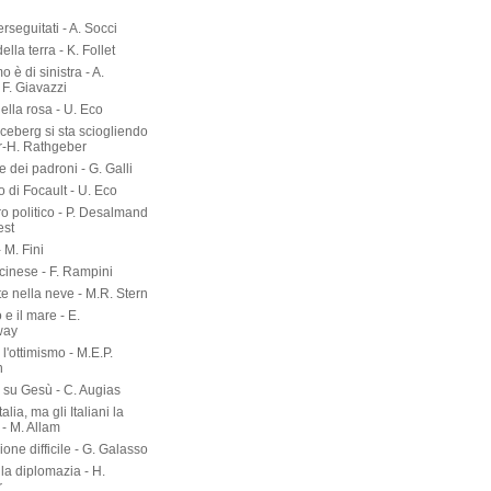
- R. Saviano
i - L. Abbate-P. Gomez
ri del software - G.P.
erseguitati - A. Socci
 della terra - K. Follet
mo è di sinistra - A.
 F. Giavazzi
ella rosa - U. Eco
 iceberg si sta sciogliendo
er-H. Rathgeber
e dei padroni - G. Galli
o di Focault - U. Eco
ro politico - P. Desalmand
est
- M. Fini
 cinese - F. Rampini
te nella neve - M.R. Stern
 e il mare - E.
way
l'ottimismo - M.E.P.
n
a su Gesù - C. Augias
talia, ma gli Italiani la