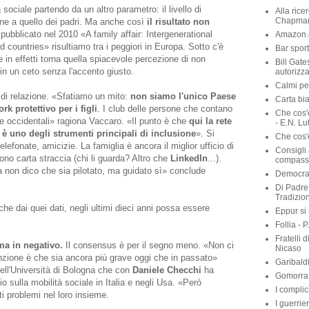
1984 - G
 sociale partendo da un altro parametro: il livello di
A modo m
ione a quello dei padri. Ma anche così
il risultato non
Al di là 
o pubblicato nel 2010 «A family affair: Intergenerational
Nietzsch
 countries» risultiamo tra i peggiori in Europa. Sotto c'è
Alla rice
 in effetti torna quella spiacevole percezione di non
Chapma
 in un ceto senza l'accento giusto.
Amazon.c
Bar sport
di relazione. «Sfatiamo un mito:
non siamo l'unico Paese
Bill Gate
rk protettivo per i figli
. I club delle persone che contano
autorizza
ie occidentali» ragiona Vaccaro. «Il punto è che
qui la rete
Calmi per
 è uno degli strumenti principali di inclusione
». Si
Carta bia
lefonate, amicizie. La famiglia è ancora il miglior ufficio di
Che cos'
ono carta straccia (chi li guarda? Altro che
LinkedIn
...).
- E.N. Lu
ia non dico che sia pilotato, ma guidato sì» conclude
Che cos'è
Consigli 
compassi
he dai quei dati, negli ultimi dieci anni possa essere
Democraz
Di Padre 
Tradizio
ma in negativo.
Il consensus è per il segno meno. «Non ci
Eppur si
nzione è che sia ancora più grave oggi che in passato»
Follia - 
ell'Università di Bologna che con
Daniele Checchi
ha
Fratelli 
io sulla mobilità sociale in Italia e negli Usa. «Però
Nicaso
 problemi nel loro insieme.
Garibaldi