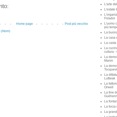
amano ? 
to:
Italia na
L'arte de
Kissinge
L'arte de
Home page
Post più vecchio
L'estate 
L'organiz
 (Atom)
Folador
L'uomo c
più temp
La buona 
La casa de
La casta 
La cucina
cultura -
La democ
Manin
La democ
Tocquevi
La dittat
Luttwak
La fattor
Orwell
La fine d
Guéhen