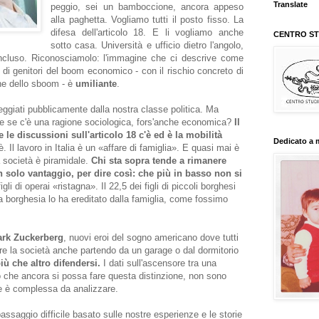
Translate
peggio, sei un bamboccione, ancora appeso
alla paghetta. Vogliamo tutti il posto fisso. La
difesa dell'articolo 18. E li vogliamo anche
sotto casa. Università e ufficio dietro l'angolo,
Powered b
ncluso. Riconosciamolo: l'immagine che ci descrive come
i di genitori del boom economico - con il rischio concreto di
CENTRO STU
ne dello sboom - è
umiliante
.
feggiati pubblicamente dalla nostra classe politica. Ma
e se c'è una ragione sociologica, fors'anche economica?
Il
te le discussioni sull'articolo 18 c'è ed è la mobilità
. Il lavoro in Italia è un «affare di famiglia». E quasi mai è
 società è piramidale.
Chi sta sopra tende a rimanere
n solo vantaggio, per dire così: che più in basso non si
Dedicato a 
igli di operai «ristagna». Il 22,5 dei figli di piccoli borghesi
ta borghesia lo ha ereditato dalla famiglia, come fossimo
rk Zuckerberg
, nuovi eroi del sogno americano dove tutti
re la società anche partendo da un garage o dal dormitorio
ù che altro difendersi.
I dati sull'ascensore tra una
o che ancora si possa fare questa distinzione, non sono
ale è complessa da analizzare.
passaggio difficile basato sulle nostre esperienze e le storie