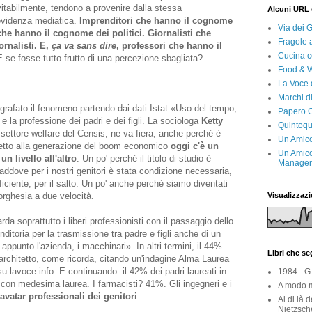
vitabilmente, tendono a provenire dalla stessa
'evidenza mediatica.
Imprenditori che hanno il cognome
 che hanno il cognome dei politici. Giornalisti che
rnalisti. E,
ça va sans dire
, professori che hanno il
Alcuni URL 
E se fosse tutto frutto di una percezione sbagliata?
Via dei 
Fragole 
Cucina c
ografato il fenomeno partendo dai dati Istat «Uso del tempo,
Food & 
e la professione dei padri e dei figli. La sociologa
Ketty
La Voce 
 settore welfare del Censis, ne va fiera, anche perché è
Marchi d
petto alla generazione del boom economico
oggi c'è un
Papero G
n livello all'altro
. Un po' perché il titolo di studio è
Quintoqu
ddove per i nostri genitori è stata condizione necessaria,
Un Amico
ciente, per il salto. Un po' anche perché siamo diventati
Un Amico
orghesia a due velocità.
Manager 
rda soprattutto i liberi professionisti con il passaggio dello
enditoria per la trasmissione tra padre e figli anche di un
Visualizzazi
appunto l'azienda, i macchinari». In altri termini, il 44%
io architetto, come ricorda, citando un'indagine Alma Laurea
 lavoce.info. E continuando: il 42% dei padri laureati in
o con medesima laurea. I farmacisti? 41%. Gli ingegneri e i
Libri che s
 avatar professionali dei genitori
.