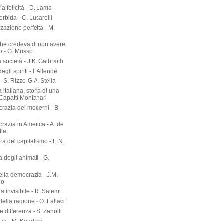
- M. Allam
zione difficile - G. Galasso
lla diplomazia - H.
r
lla felicità - D. Lama
torbida - C. Lucarelli
zazione perfetta - M.
he credeva di non avere
o - G. Musso
società - J.K. Galbraith
gli spiriti - I. Allende
- S. Rizzo-G.A. Stella
 italiana, storia di una
 Capatti Montanari
razia dei moderni - B.
razia in America - A. de
lle
ura del capitalismo - E.N.
ia degli animali - G.
ella democrazia - J.M.
no