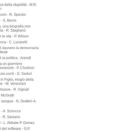
. Orwell
io - R. Gardini
del bene e del male - F.
e
rca della stupidità - M.R.
n
om - R. Spector
 - S. Benni
s, una biografia non
ta - R. Staglianò
 la vita - P. Wilson
nca - C. Lucarelli
è davvero la democrazia
ttwak
 la politica - Arendt
a un guerriero
onevole - P. Chodron
ia cos'è - G. Sartori
in Figlio, elogio della
ne - M. Veneziani
 muove - R. Vignali
P. McGrath
di sangue - N. Gratteri-A.
 - A. Scirocco