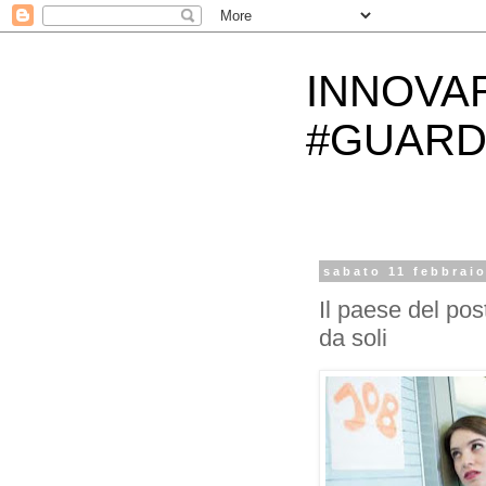
INNOVA
#GUARD
sabato 11 febbrai
Il paese del post
da soli