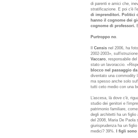
di parenti e amici che, ine
stratificazione. E poi c'è l
di imprenditori. Politici
hanno il cognome dei gio
cognome di professori.
Purtroppo no
.
Il
Censis
nel 2006, ha fot
2002-2003», sull'istruzione 
Vaccaro
, responsabile del
stato un lavoraccio. «Ris
blocco nel passaggio da u
diventato una commodity la
ma spesso anche solo suffi
tutti ceto medio con una b
L'ascesa, là dove c'è, rigua
studio dei genitori e l'impr
patrimonio familiare, come 
degli architetti ha un figl
del 2008, Maria De Paola su
giurisprudenza ha un figli
medici? 39%.
I figli sono