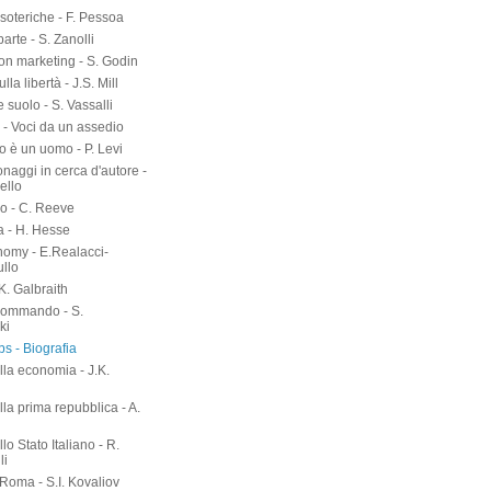
on Gesualdo - G. Verga
-D.M. Smith
di Adriano - M.
ar
soteriche - F. Pessoa
arte - S. Zanolli
on marketing - S. Godin
lla libertà - J.S. Mill
suolo - S. Vassalli
 - Voci da un assedio
o è un uomo - P. Levi
naggi in cerca d'autore -
ello
o - C. Reeve
a - H. Hesse
nomy - E.Realacci-
ullo
.K. Galbraith
kommando - S.
ki
s - Biografia
lla economia - J.K.
h
lla prima repubblica - A.