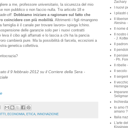
Gomorra 
liere a me, professore universitario, la sicurezza del mio
I complic
e non pubblico o non faccio nulla. Tra articolo 18 e
rade-off
.
Dobbiamo iniziare a ragionare sul fatto che
I guerrie
Zachary
o coincidere con più mobilità
. Altrimenti i figli rimangono
I nuovi p
la famiglia è il canale per trovare lavoro» spiega Ichino.
ospensione delle garanzie solo per i nuovi contratti
I pilastri
va il cibo agli affamati e lo lascia a chi ha la pancia
Il liberis
Alesina -
oro cambierà pure. Ma la possibilità di farcela, eccezioni a
stra genetica collettiva.
Il nome d
Il nostro
- J. Kott
ritocrazia?
Il padron
Il pendol
ato il 9 febbraio 2012 su il Corriere della Sera -
Il pensie
- Ph. For
ciale
Il ribelle 
Il secolo
le
Il sergen
Il vecchio
Heming
Imparare 
Seligma
ITTI
,
ECONOMIA
,
ETICA
,
INNOVAZIONE
Inchiest
Io amo l'I