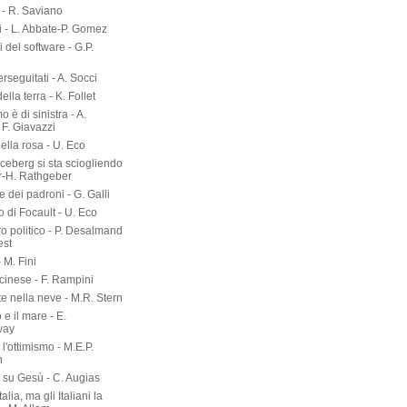
- R. Saviano
i - L. Abbate-P. Gomez
ri del software - G.P.
erseguitati - A. Socci
 della terra - K. Follet
mo è di sinistra - A.
 F. Giavazzi
ella rosa - U. Eco
 iceberg si sta sciogliendo
er-H. Rathgeber
e dei padroni - G. Galli
o di Focault - U. Eco
ro politico - P. Desalmand
est
- M. Fini
 cinese - F. Rampini
te nella neve - M.R. Stern
 e il mare - E.
way
l'ottimismo - M.E.P.
n
a su Gesù - C. Augias
talia, ma gli Italiani la