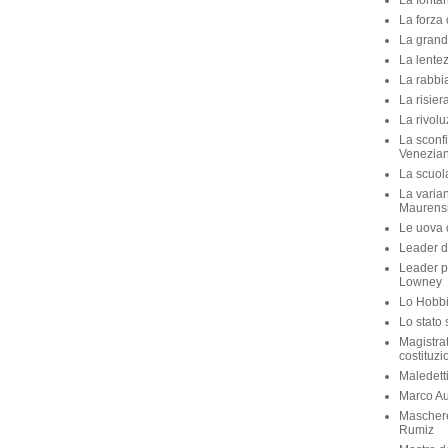
La fontan
La forza 
La grande
La lente
La rabbia
La risier
La rivolu
La sconfi
Venezian
La scuola 
La varian
Maurens
Le uova d
Leader di
Leader p
Lowney
Lo Hobbit
Lo stato 
Magistra
costituzi
Maledett
Marco Aur
Maschere
Rumiz