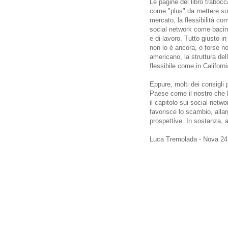
Le pagine del libro trabocc
come "plus" da mettere sul
mercato, la flessibilità co
social network come bacino
e di lavoro. Tutto giusto in
non lo è ancora, o forse no
americano, la struttura del
flessibile come in Californi
Eppure, molti dei consigli 
Paese come il nostro che 
il capitolo sui social netw
favorisce lo scambio, allar
prospettive. In sostanza, a
Luca Tremolada - Nova 24