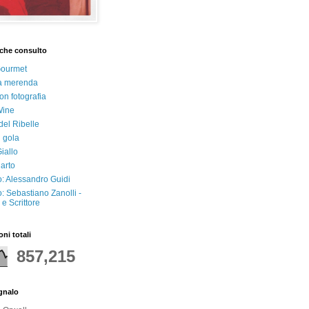
che consulto
Gourmet
a merenda
on fotografia
Wine
del Ribelle
i gola
iallo
arto
: Alessandro Guidi
: Sebastiano Zanolli -
e Scrittore
oni totali
857,215
egnalo