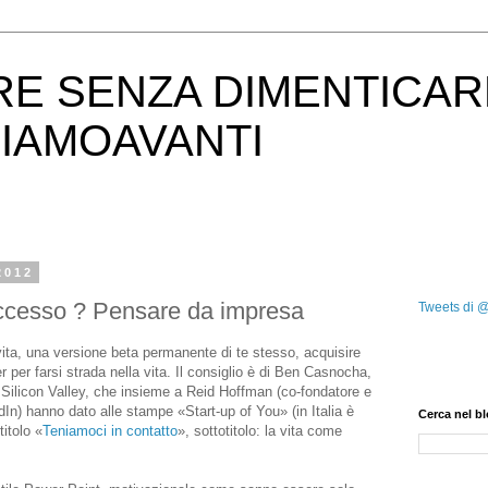
RE SENZA DIMENTICAR
IAMOAVANTI
2012
cesso ? Pensare da impresa
Tweets di 
 vita, una versione beta permanente di te stesso, acquisire
r per farsi strada nella vita. Il consiglio è di Ben Casnocha,
a Silicon Valley, che insieme a Reid Hoffman (co-fondatore e
dIn) hanno dato alle stampe «Start-up of You» (in Italia è
Cerca nel b
titolo «
Teniamoci in contatto
», sottotitolo: la vita come