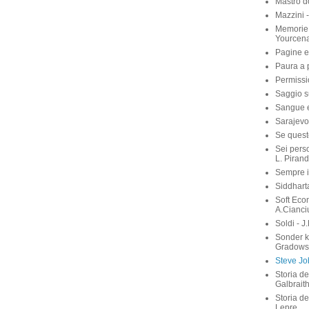
Mastro d
Mazzini 
Memorie 
Yourcen
Pagine e
Paura a p
Permissi
Saggio su
Sangue e 
Sarajevo
Se quest
Sei perso
L. Pirand
Sempre i
Siddhart
Soft Eco
A.Cianci
Soldi - J
Sonder 
Gradows
Steve Job
Storia de
Galbrait
Storia de
Lepre