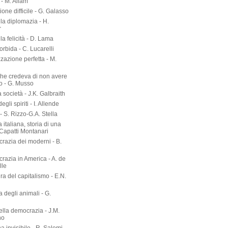
- M. Allam
zione difficile - G. Galasso
lla diplomazia - H.
r
lla felicità - D. Lama
torbida - C. Lucarelli
zazione perfetta - M.
he credeva di non avere
o - G. Musso
società - J.K. Galbraith
gli spiriti - I. Allende
- S. Rizzo-G.A. Stella
 italiana, storia di una
 Capatti Montanari
razia dei moderni - B.
razia in America - A. de
lle
ura del capitalismo - E.N.
ia degli animali - G.
ella democrazia - J.M.
no