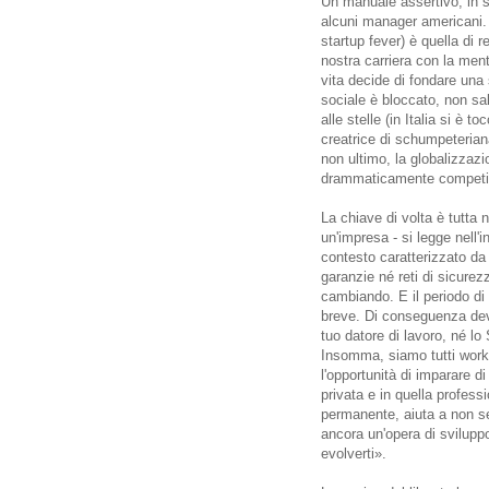
Un manuale assertivo, in 
alcuni manager americani. 
startup fever) è quella di r
nostra carriera con la menta
vita decide di fondare una 
sociale è bloccato, non sa
alle stelle (in Italia si è 
creatrice di schumpeterian
non ultimo, la globalizzazi
drammaticamente competit
La chiave di volta è tutta 
un'impresa - si legge nell'i
contesto caratterizzato d
garanzie né reti di sicurez
cambiando. E il periodo di
breve. Di conseguenza devi
tuo datore di lavoro, né lo 
Insomma, siamo tutti work i
l'opportunità di imparare di
privata e in quella profes
permanente, aiuta a non sed
ancora un'opera di svilupp
evolverti».