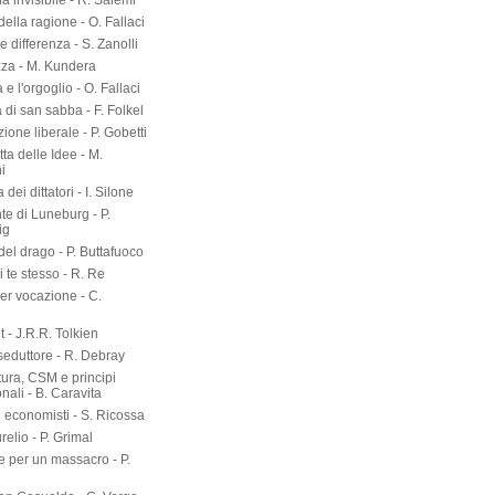
a invisibile - R. Salemi
della ragione - O. Fallaci
 differenza - S. Zanolli
zza - M. Kundera
 e l'orgoglio - O. Fallaci
a di san sabba - F. Folkel
zione liberale - P. Gobetti
tta delle Idee - M.
i
dei dittatori - I. Silone
te di Luneburg - P.
ig
el drago - P. Buttafuoco
 te stesso - R. Re
er vocazione - C.
 - J.R.R. Tolkien
seduttore - R. Debray
tura, CSM e principi
onali - B. Caravita
i economisti - S. Ricossa
elio - P. Grimal
 per un massacro - P.