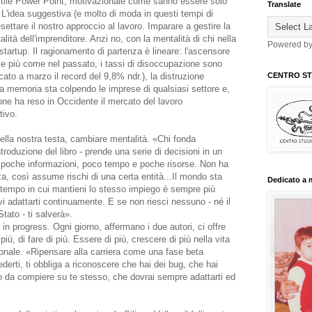
stile Power Point, motivazionale come sanno essere solo
Translate
L'idea suggestiva (e molto di moda in questi tempi di
esettare il nostro approccio al lavoro. Imparare a gestire la
lità dell'imprenditore. Anzi no, con la mentalità di chi nella
Powered b
startup. Il ragionamento di partenza è lineare: l'ascensore
le più come nel passato, i tassi di disoccupazione sono
toccato a marzo il record del 9,8% ndr.), la distruzione
CENTRO STU
a memoria sta colpendo le imprese di qualsiasi settore e,
one ha reso in Occidente il mercato del lavoro
ivo.
nella nostra testa, cambiare mentalità. «Chi fonda
ntroduzione del libro - prende una serie di decisioni in un
a poche informazioni, poco tempo e poche risorse. Non ha
za, così assume rischi di una certa entità...Il mondo sta
Dedicato a 
 tempo in cui mantieni lo stesso impiego è sempre più
 adattarti continuamente. E se non riesci nessuno - né il
Stato - ti salverà».
n progress. Ogni giorno, affermano i due autori, ci offre
 più, di fare di più. Essere di più, crescere di più nella vita
sionale. «Ripensare alla carriera come una fase beta
erti, ti obbliga a riconoscere che hai dei bug, che hai
o da compiere su te stesso, che dovrai sempre adattarti ed