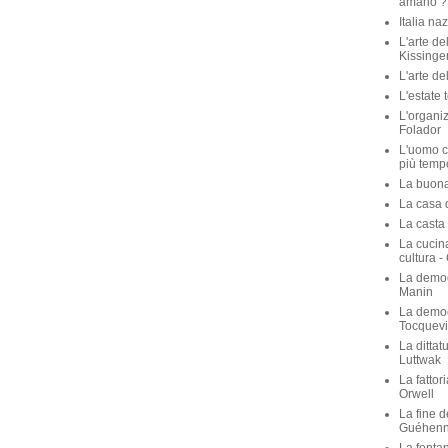
amano ? 
Italia na
L'arte de
Kissinge
L'arte de
L'estate 
L'organiz
Folador
L'uomo c
più temp
La buona 
La casa de
La casta 
La cucina
cultura -
La democ
Manin
La democ
Tocquevi
La dittat
Luttwak
La fattor
Orwell
La fine d
Guéhen