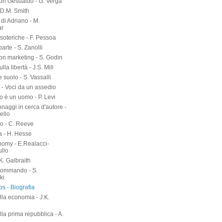
on Gesualdo - G. Verga
-D.M. Smith
di Adriano - M.
ar
soteriche - F. Pessoa
arte - S. Zanolli
on marketing - S. Godin
lla libertà - J.S. Mill
suolo - S. Vassalli
 - Voci da un assedio
o è un uomo - P. Levi
naggi in cerca d'autore -
ello
o - C. Reeve
a - H. Hesse
nomy - E.Realacci-
ullo
.K. Galbraith
kommando - S.
ki
s - Biografia
lla economia - J.K.
h
lla prima repubblica - A.