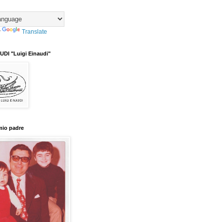
y
Translate
DI "Luigi Einaudi"
mio padre