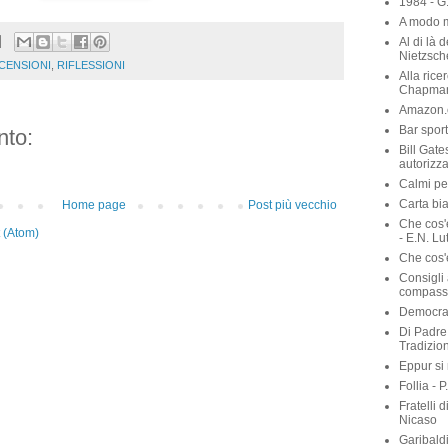
1984 - G
A modo m
Al di là 
Nietzsch
CENSIONI
,
RIFLESSIONI
Alla rice
Chapma
Amazon.c
Bar sport
to:
Bill Gate
autorizza
Calmi per
Carta bia
Home page
Post più vecchio
Che cos'
 (Atom)
- E.N. Lu
Che cos'è
Consigli 
compassi
Democraz
Di Padre 
Tradizio
Eppur si
Follia - 
Fratelli 
Nicaso
Garibaldi