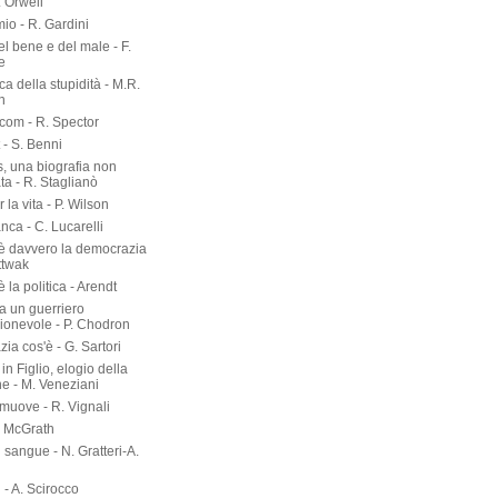
. Orwell
io - R. Gardini
del bene e del male - F.
e
rca della stupidità - M.R.
n
om - R. Spector
 - S. Benni
s, una biografia non
ta - R. Staglianò
 la vita - P. Wilson
nca - C. Lucarelli
è davvero la democrazia
ttwak
 la politica - Arendt
a un guerriero
onevole - P. Chodron
ia cos'è - G. Sartori
in Figlio, elogio della
ne - M. Veneziani
 muove - R. Vignali
P. McGrath
di sangue - N. Gratteri-A.
 - A. Scirocco