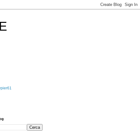
E
@pier61
log