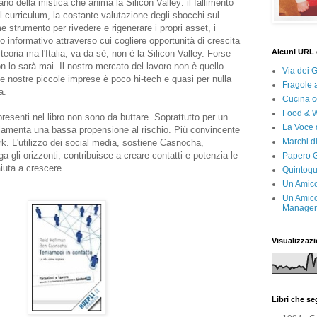
ano della mistica che anima la Silicon Valley: il fallimento
 curriculum, la costante valutazione degli sbocchi sul
me strumento per rivedere e rigenerare i propri asset, i
 informativo attraverso cui cogliere opportunità di crescita
Alcuni URL 
 teoria ma l'Italia, va da sè, non è la Silicon Valley. Forse
n lo sarà mai. Il nostro mercato del lavoro non è quello
Via dei 
le nostre piccole imprese è poco hi-tech e quasi per nulla
Fragole 
a.
Cucina c
Food & 
presenti nel libro non sono da buttare. Soprattutto per un
La Voce 
lamenta una bassa propensione al rischio. Più convincente
Marchi d
ork. L'utilizzo dei social media, sostiene Casnocha,
ga gli orizzonti, contribuisce a creare contatti e potenzia le
Papero G
iuta a crescere.
Quintoqu
Un Amico
Un Amico
Manager 
Visualizzazi
Libri che s