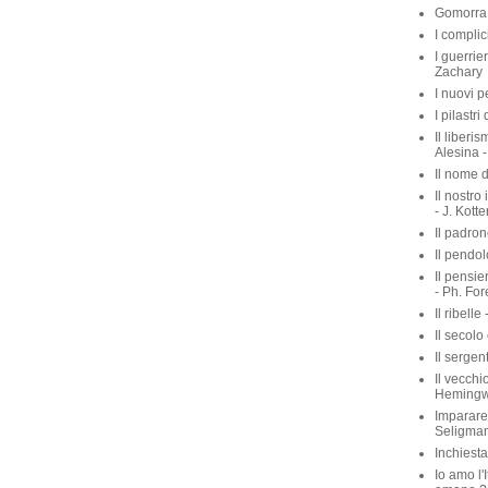
Gomorra 
I complic
I guerrie
Zachary
I nuovi p
I pilastri
Il liberis
Alesina -
Il nome d
Il nostro
- J. Kott
Il padron
Il pendol
Il pensie
- Ph. For
Il ribelle 
Il secolo
Il sergen
Il vecchio
Heming
Imparare 
Seligma
Inchiest
Io amo l'I