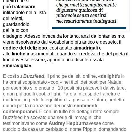
quello che si
può
tralasciare
,
infilandolo nella lista
dei reietti,
guardandolo
dall’alto con
disdegno. Adesso invece da lontano, anzi da lontanissimo,
viene rispolverato dal vocabolario più antico e desueto,
il
codice del delizioso
, così adatto ai
madrigali
e
alle
liriche
rinascimentali, quando si credeva che del poeta il
fine dovesse essere, appunto una disinteressata
«
meraviglia
».
E così su
Buzzfeed
, il principe dei siti online, «
delightful
»
ha ormai soppiantato «cool» nei titoli dei post: per Natale
per esempio si elencano i 10 posti più piacevoli da visitare,
e non più quelli cool, o fighi. Parola in cuspide fra retro e
moderno, in perfetto equilibrio fra passato e futuro, perfetta
quindi per la narrazione dei nostri
sentimenti
contemporanei
. E con un tuffo nei dettagli retro sempre
Buzzfeed ha scovato una serie di immagini che
testimoniavano come
Audrey Hepburn
avesse come
cucciolo da casa un cerbiatto di nome Pippin, domandando