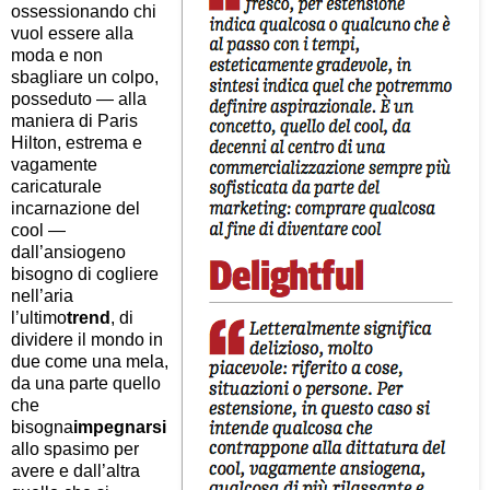
ossessionando chi
vuol essere alla
moda e non
sbagliare un colpo,
posseduto — alla
maniera di Paris
Hilton, estrema e
vagamente
caricaturale
incarnazione del
cool —
dall’ansiogeno
bisogno di cogliere
nell’aria
l’ultimo
trend
, di
dividere il mondo in
due come una mela,
da una parte quello
che
bisogna
impegnarsi
allo spasimo per
avere e dall’altra