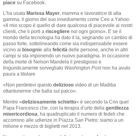
piace
su Facebook.
L’ha usata
Marissa Mayer
, mamma e lavoratrice di alta
gamma, il giorno del suo insediamento come Ceo a Yahoo:
«Il mio scopo è quello di dare qualcosa di piacevole ai nostri
clienti, che li porti a
riscegliere
noi ogni giorno». E se il
mondo della tecnologia ha dato il la, segnando un cambio di
passo forte, sottolineando come sia indispensabile essere
vicino ai
bisogni
e alla
felicità
delle persone, anche in altri
campi si sta imponendo un nuovo paradigma. In occasione
della morte di Nelson Mandela il prestigioso e
linguisticamente sorvegliato
Washington Post
non ha avuto
paura a titolare
«Non perdetevi questo
delizioso
video di un Madiba
ottantunenne che balla sul palco».
Mentre «
deliziosamente schietto
» è secondo la Cnn quel
Papa Francesco che, con la terapia d’urto della
gentilezza
misericordiosa
, ha quadruplicato il numero di fedeli che
accorrono alle udienze in Piazza San Pietro: siamo a un
milione e mezzo di biglietti nel 2013.