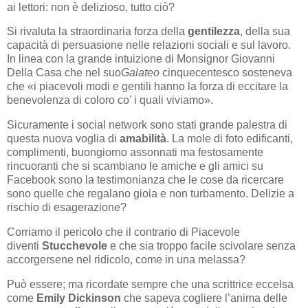
ai lettori: non è delizioso, tutto ciò?
Si rivaluta la straordinaria forza della
gentilezza
, della sua
capacità di persuasione nelle relazioni sociali e sul lavoro.
In linea con la grande intuizione di Monsignor Giovanni
Della Casa che nel suo
Galateo
cinquecentesco sosteneva
che «i piacevoli modi e gentili hanno la forza di eccitare la
benevolenza di coloro co’ i quali viviamo».
Sicuramente i social network sono stati grande palestra di
questa nuova voglia di
amabilità
. La mole di foto edificanti,
complimenti, buongiorno assonnati ma festosamente
rincuoranti che si scambiano le amiche e gli amici su
Facebook sono la testimonianza che le cose da ricercare
sono quelle che regalano gioia e non turbamento.
Delizie a
rischio di esagerazione?
Corriamo il pericolo che il contrario di Piacevole
diventi
Stucchevole
e che sia troppo facile scivolare senza
accorgersene nel ridicolo, come in una melassa?
Può essere; ma ricordate sempre che una scrittrice eccelsa
come
Emily Dickinson
che sapeva cogliere l’anima delle