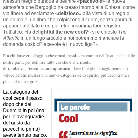
Nessun ritegno dunque a definire «
piacevole
» la nuova
atmosfera che Bergoglio ha creato intorno alla Chiesa, come
via libera ad esclamare «
delizioso
» alla vista di un regalo,
un animale, un libro che colpiscono il cuore, senza paura di
apparire affettato e un po’ retro, insomma fuori registro.
Tutt’altro: «
Is delightful the new cool?
» si è chiesto
The
Atlantic
in un lungo articolo e noi potremmo rilanciare la
domanda così:
«Piacevole è il nuovo figo?».
cool
E a chi forse era sfuggito che ormai «
» era entrato nell’uso, anche dalle
moda
nostre parti, per definire tutto ciò che è alla
,
tendenza
fresco
contemporaneo
di
,
e
, deve fare già un aggiornamento
veloce perché incalza una nuova categoria dello spirito, più decontratta e
piena di nuova grazia.
La categoria del
cool cede il passo
dopo che dal
Duemila in poi (ma
per le avanguardie
del gusto da
parecchio prima)
aveva tenuto banco,