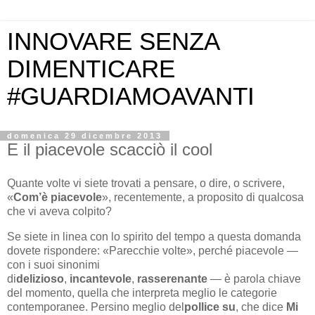
INNOVARE SENZA
DIMENTICARE
#GUARDIAMOAVANTI
domenica 29 dicembre 2013
E il piacevole scacciò il cool
Quante volte vi siete trovati a pensare, o dire, o scrivere,
«
Com’è piacevole
», recentemente, a proposito di qualcosa
che vi aveva colpito?
Se siete in linea con lo spirito del tempo a questa domanda
dovete rispondere: «Parecchie volte», perché piacevole —
con i suoi sinonimi
di
delizioso
,
incantevole
,
rasserenante
— è parola chiave
del momento, quella che interpreta meglio le categorie
contemporanee. Persino meglio del
pollice su
, che dice
Mi