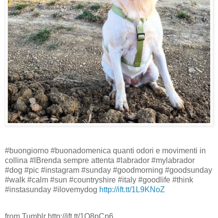
#buongiorno #buonadomenica quanti odori e movimenti in
collina #lBrenda sempre attenta #labrador #mylabrador
#dog #pic #instagram #sunday #goodmorning #goodsunday
#walk #calm #sun #countryshire #italy #goodlife #think
#instasunday #ilovemydog
http://ift.tt/1L9KNoZ
from Tumblr http://ift.tt/1O8pCp6