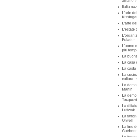
amano ? 
Italia na
L'arte de
Kissinge
L'arte de
L'estate 
L'organiz
Folador
L'uomo c
più temp
La buona 
La casa de
La casta 
La cucina
cultura -
La democ
Manin
La democ
Tocquevi
La dittat
Luttwak
La fattor
Orwell
La fine d
Guéhen