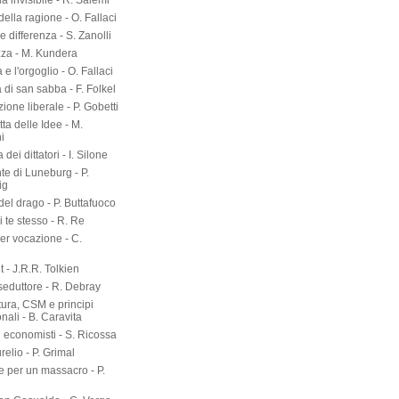
a invisibile - R. Salemi
della ragione - O. Fallaci
 differenza - S. Zanolli
zza - M. Kundera
 e l'orgoglio - O. Fallaci
a di san sabba - F. Folkel
zione liberale - P. Gobetti
tta delle Idee - M.
i
dei dittatori - I. Silone
te di Luneburg - P.
ig
el drago - P. Buttafuoco
 te stesso - R. Re
er vocazione - C.
 - J.R.R. Tolkien
seduttore - R. Debray
tura, CSM e principi
onali - B. Caravita
i economisti - S. Ricossa
elio - P. Grimal
 per un massacro - P.