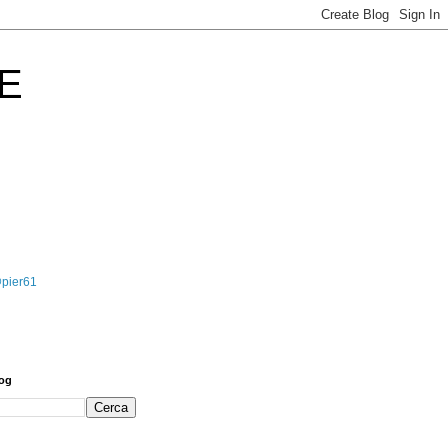
E
@pier61
log