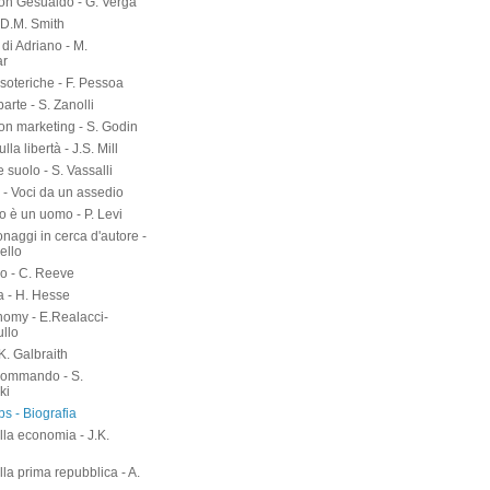
on Gesualdo - G. Verga
-D.M. Smith
di Adriano - M.
ar
soteriche - F. Pessoa
arte - S. Zanolli
on marketing - S. Godin
lla libertà - J.S. Mill
suolo - S. Vassalli
 - Voci da un assedio
o è un uomo - P. Levi
naggi in cerca d'autore -
ello
o - C. Reeve
a - H. Hesse
nomy - E.Realacci-
ullo
.K. Galbraith
kommando - S.
ki
s - Biografia
lla economia - J.K.
h
lla prima repubblica - A.