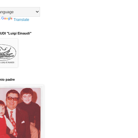
y
Translate
DI "Luigi Einaudi"
mio padre