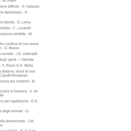
- M. Allam
zione difficile - G. Galasso
lla diplomazia - H.
r
lla felicità - D. Lama
torbida - C. Lucarelli
zazione perfetta - M.
he credeva di non avere
o - G. Musso
società - J.K. Galbraith
gli spiriti - I. Allende
- S. Rizzo-G.A. Stella
 italiana, storia di una
 Capatti Montanari
razia dei moderni - B.
razia in America - A. de
lle
ura del capitalismo - E.N.
ia degli animali - G.
ella democrazia - J.M.
no