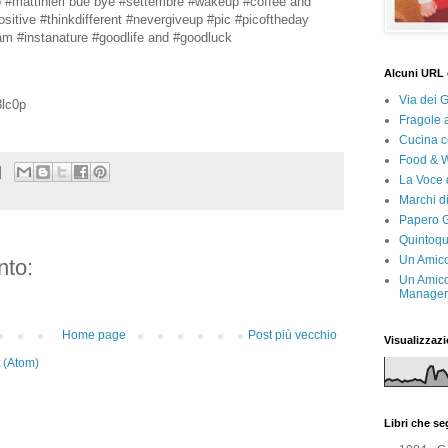
 #mattinieri bue bye #settembre #wakeup #coffee and
ositive #thinkdifferent #nevergiveup #pic #picoftheday
am #instanature #goodlife and #goodluck
Alcuni URL 
Via dei 
3lc0p
Fragole 
Cucina c
Food & 
La Voce 
Marchi d
Papero G
Quintoqu
Un Amico
to:
Un Amico
Manager 
Home page
Post più vecchio
Visualizzazi
 (Atom)
Libri che s