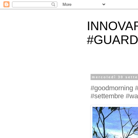
INNOVA
#GUARD
mercoledì 30 sett
#goodmorning #
#settembre #wa