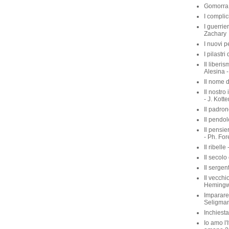
Gomorra 
I complic
I guerrie
Zachary
I nuovi p
I pilastri
Il liberis
Alesina -
Il nome d
Il nostro
- J. Kott
Il padron
Il pendol
Il pensie
- Ph. For
Il ribelle 
Il secolo
Il sergen
Il vecchio
Heming
Imparare 
Seligma
Inchiest
Io amo l'I