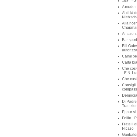
1984 - G
A modo m
Al di là 
Nietzsch
Alla rice
Chapma
Amazon.c
Bar sport
Bill Gate
autorizza
Calmi per
Carta bia
Che cos'
- E.N. Lu
Che cos'è
Consigli 
compassi
Democraz
Di Padre 
Tradizio
Eppur si
Follia - 
Fratelli 
Nicaso
Garibaldi