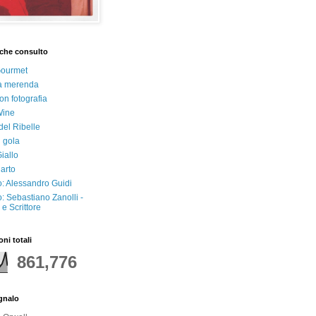
che consulto
Gourmet
a merenda
on fotografia
Wine
del Ribelle
i gola
iallo
arto
: Alessandro Guidi
: Sebastiano Zanolli -
e Scrittore
oni totali
861,776
egnalo