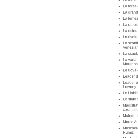
La fontan
La forza 
La grande
La lente
La rabbia
La risier
La rivolu
La sconfi
Venezian
La scuola 
La varian
Maurens
Le uova d
Leader di
Leader p
Lowney
Lo Hobbit
Lo stato 
Magistra
costituzi
Maledett
Marco Aur
Maschere
Rumiz