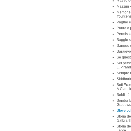
Mastro d
Mazzini 
Memorie 
Yourcen
Pagine e
Paura a p
Permissi
Saggio su
Sangue e 
Sarajevo
Se quest
Sei perso
L. Pirand
Sempre i
Siddhart
Soft Eco
A.Cianci
Soldi - J
Sonder 
Gradows
Steve Job
Storia de
Galbrait
Storia de
Lepre