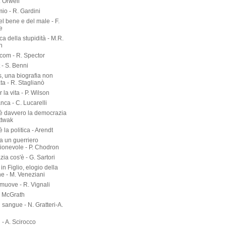
. Orwell
io - R. Gardini
del bene e del male - F.
e
rca della stupidità - M.R.
n
om - R. Spector
 - S. Benni
s, una biografia non
ta - R. Staglianò
 la vita - P. Wilson
nca - C. Lucarelli
è davvero la democrazia
ttwak
 la politica - Arendt
a un guerriero
onevole - P. Chodron
ia cos'è - G. Sartori
in Figlio, elogio della
ne - M. Veneziani
 muove - R. Vignali
P. McGrath
di sangue - N. Gratteri-A.
 - A. Scirocco