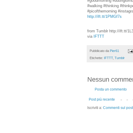
#goodmorning #buongiorno
#walking #thinking #thinkp
#picofthemorning #instagr
http://ift.tt/1PMGf7s
from Tumblr http://ift.tt/1L
via
IFTTT
Pubblicato da
Pier61
Etichette:
IFTTT
,
Tumblr
Nessun commen
Posta un commento
Post più recente
Iscriviti a:
Commenti sul post