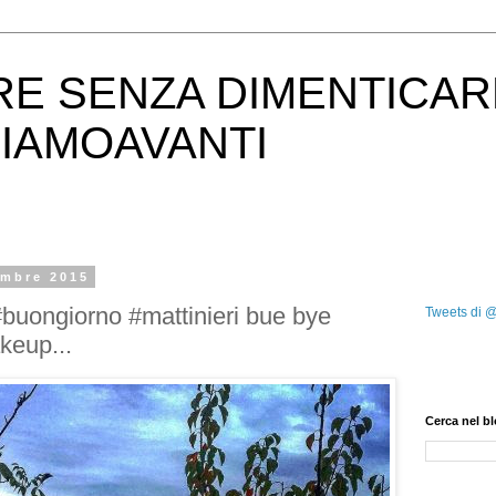
RE SENZA DIMENTICAR
IAMOAVANTI
embre 2015
buongiorno #mattinieri bue bye
Tweets di 
keup...
Cerca nel b