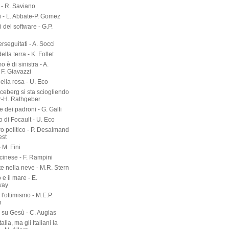
- R. Saviano
i - L. Abbate-P. Gomez
ri del software - G.P.
erseguitati - A. Socci
 della terra - K. Follet
mo è di sinistra - A.
 F. Giavazzi
ella rosa - U. Eco
 iceberg si sta sciogliendo
er-H. Rathgeber
e dei padroni - G. Galli
o di Focault - U. Eco
ro politico - P. Desalmand
est
- M. Fini
 cinese - F. Rampini
te nella neve - M.R. Stern
 e il mare - E.
way
l'ottimismo - M.E.P.
n
a su Gesù - C. Augias
talia, ma gli Italiani la