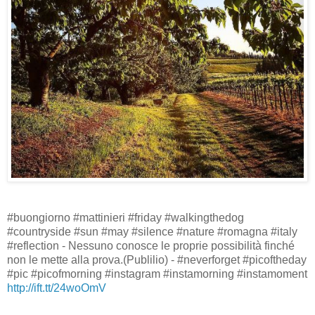
#buongiorno #mattinieri #friday #walkingthedog
#countryside #sun #may #silence #nature #romagna #italy
#reflection - Nessuno conosce le proprie possibilità finché
non le mette alla prova.(Publilio) - #neverforget #picoftheday
#pic #picofmorning #instagram #instamorning #instamoment
http://ift.tt/24woOmV