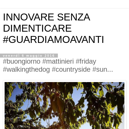
INNOVARE SENZA
DIMENTICARE
#GUARDIAMOAVANTI
venerdì 6 maggio 2016
#buongiorno #mattinieri #friday
#walkingthedog #countryside #sun...