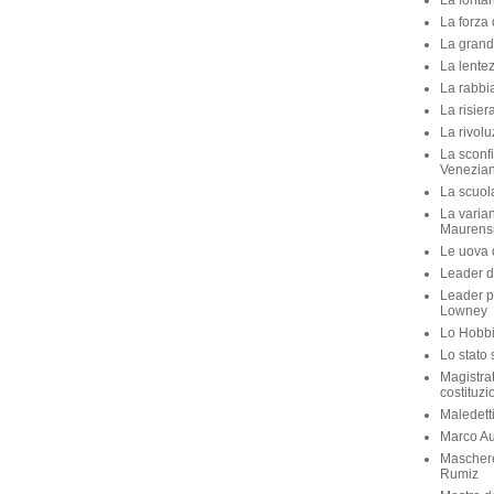
La fontan
La forza 
La grande
La lente
La rabbia
La risier
La rivolu
La sconfi
Venezian
La scuola 
La varian
Maurens
Le uova d
Leader di
Leader p
Lowney
Lo Hobbit
Lo stato 
Magistra
costituzi
Maledett
Marco Aur
Maschere
Rumiz