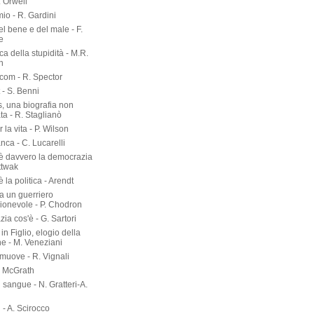
. Orwell
io - R. Gardini
del bene e del male - F.
e
rca della stupidità - M.R.
n
om - R. Spector
 - S. Benni
s, una biografia non
ta - R. Staglianò
 la vita - P. Wilson
nca - C. Lucarelli
è davvero la democrazia
ttwak
 la politica - Arendt
a un guerriero
onevole - P. Chodron
ia cos'è - G. Sartori
in Figlio, elogio della
ne - M. Veneziani
 muove - R. Vignali
P. McGrath
di sangue - N. Gratteri-A.
 - A. Scirocco