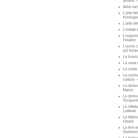
amano ? 
Italia na
L'arte de
Kissinge
L'arte de
L'estate 
L'organiz
Folador
L'uomo c
più temp
La buona 
La casa de
La casta 
La cucina
cultura -
La democ
Manin
La democ
Tocquevi
La dittat
Luttwak
La fattor
Orwell
La fine d
Guéhen