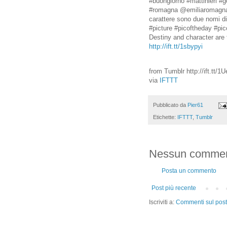
#buongiorno #mattinieri 
#romagna @emiliaromagna_
carattere sono due nomi d
#picture #picoftheday #pic
Destiny and character are
http://ift.tt/1sbypyi
from Tumblr http://ift.tt/1
via
IFTTT
Pubblicato da
Pier61
Etichette:
IFTTT
,
Tumblr
Nessun commen
Posta un commento
Post più recente
Iscriviti a:
Commenti sul post