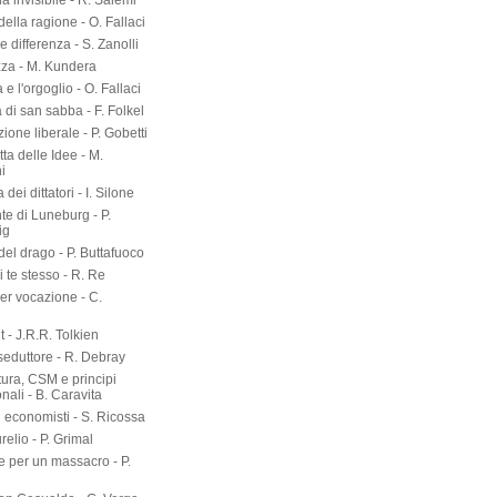
a invisibile - R. Salemi
della ragione - O. Fallaci
 differenza - S. Zanolli
zza - M. Kundera
 e l'orgoglio - O. Fallaci
a di san sabba - F. Folkel
zione liberale - P. Gobetti
tta delle Idee - M.
i
dei dittatori - I. Silone
te di Luneburg - P.
ig
el drago - P. Buttafuoco
 te stesso - R. Re
er vocazione - C.
 - J.R.R. Tolkien
seduttore - R. Debray
tura, CSM e principi
onali - B. Caravita
i economisti - S. Ricossa
elio - P. Grimal
 per un massacro - P.