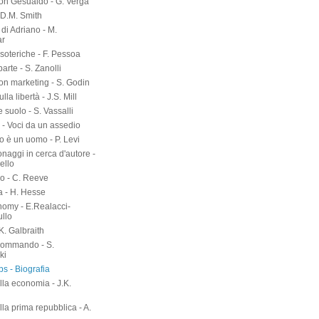
on Gesualdo - G. Verga
-D.M. Smith
di Adriano - M.
ar
soteriche - F. Pessoa
arte - S. Zanolli
on marketing - S. Godin
lla libertà - J.S. Mill
suolo - S. Vassalli
 - Voci da un assedio
o è un uomo - P. Levi
naggi in cerca d'autore -
ello
o - C. Reeve
a - H. Hesse
nomy - E.Realacci-
ullo
.K. Galbraith
kommando - S.
ki
s - Biografia
lla economia - J.K.
h
lla prima repubblica - A.