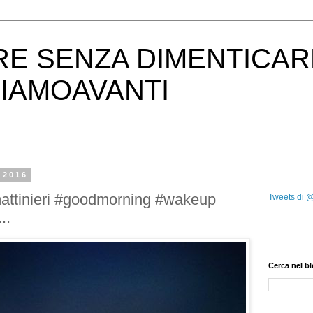
RE SENZA DIMENTICAR
IAMOAVANTI
 2016
attinieri #goodmorning #wakeup
Tweets di 
..
Cerca nel b