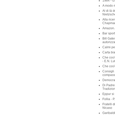
1984 - G
A modo m
Al di là 
Nietzsch
Alla rice
Chapma
Amazon.c
Bar sport
Bill Gate
autorizza
Calmi per
Carta bia
Che cos'
- E.N. Lu
Che cos'è
Consigli 
compassi
Democraz
Di Padre 
Tradizio
Eppur si
Follia - 
Fratelli 
Nicaso
Garibaldi