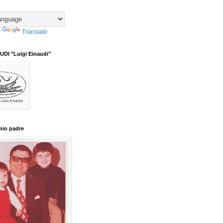
y
Translate
DI "Luigi Einaudi"
mio padre