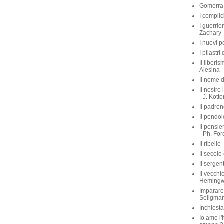
Gomorra 
I complic
I guerrie
Zachary
I nuovi p
I pilastri
Il liberis
Alesina -
Il nome d
Il nostro
- J. Kott
Il padron
Il pendol
Il pensie
- Ph. For
Il ribelle 
Il secolo
Il sergen
Il vecchio
Heming
Imparare 
Seligma
Inchiest
Io amo l'I