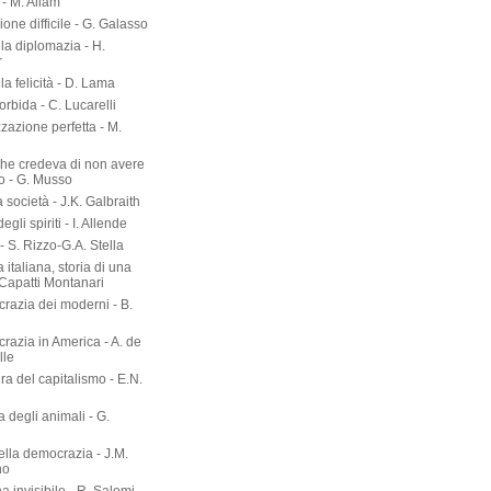
- M. Allam
zione difficile - G. Galasso
lla diplomazia - H.
r
lla felicità - D. Lama
torbida - C. Lucarelli
zazione perfetta - M.
he credeva di non avere
o - G. Musso
società - J.K. Galbraith
gli spiriti - I. Allende
- S. Rizzo-G.A. Stella
 italiana, storia di una
 Capatti Montanari
razia dei moderni - B.
razia in America - A. de
lle
ura del capitalismo - E.N.
ia degli animali - G.
ella democrazia - J.M.
no