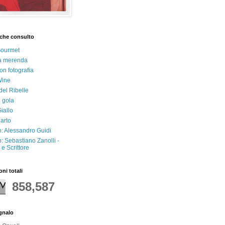
che consulto
Gourmet
a merenda
on fotografia
Wine
del Ribelle
i gola
iallo
arto
: Alessandro Guidi
: Sebastiano Zanolli -
e Scrittore
oni totali
858,587
egnalo