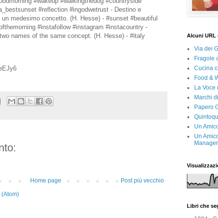
#goodmorning #wakeup #walkingthedog #countryside
bestsunset #reflection #ingodwetrust - Destino e
i un medesimo concetto. (H. Hesse) - #sunset #beautiful
ofthemorning #instafollow #instagram #instacountry -
 two names of the same concept. (H. Hesse) - #italy
Alcuni URL 
Via dei 
Fragole 
Cucina c
UeEJy6
Food & 
La Voce 
Marchi d
Papero G
Quintoqu
Un Amico
Un Amico
Manager 
to:
Visualizzazi
Home page
Post più vecchio
 (Atom)
Libri che s