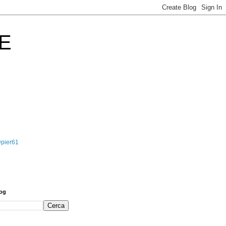
E
@pier61
log