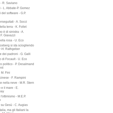
- R. Saviano
i - L. Abbate-P. Gomez
ri del software - G.P.
erseguitati - A. Socci
 della terra - K. Follet
mo è di sinistra - A.
 F. Giavazzi
ella rosa - U. Eco
 iceberg si sta sciogliendo
er-H. Rathgeber
e dei padroni - G. Galli
o di Focault - U. Eco
ro politico - P. Desalmand
est
- M. Fini
 cinese - F. Rampini
te nella neve - M.R. Stern
 e il mare - E.
way
l'ottimismo - M.E.P.
n
a su Gesù - C. Augias
talia, ma gli Italiani la