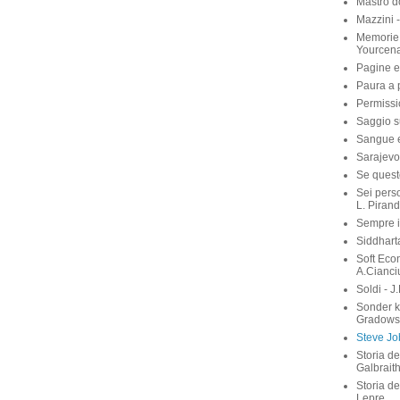
Mastro d
Mazzini 
Memorie 
Yourcen
Pagine e
Paura a p
Permissi
Saggio su
Sangue e 
Sarajevo
Se quest
Sei perso
L. Pirand
Sempre i
Siddhart
Soft Eco
A.Cianci
Soldi - J
Sonder 
Gradows
Steve Job
Storia de
Galbrait
Storia de
Lepre