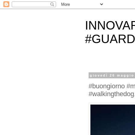
INNOVA
#GUARD
giovedì 26 maggio
#buongiorno #m
#walkingthedog.