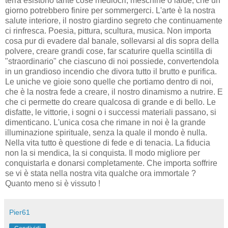
terra esistono tante cose mediocri, meschine o laide, che un
giorno potrebbero finire per sommergerci. L'arte è la nostra
salute interiore, il nostro giardino segreto che continuamente
ci rinfresca. Poesia, pittura, scultura, musica. Non importa
cosa pur di evadere dal banale, sollevarsi al dis sopra della
polvere, creare grandi cose, far scaturire quella scintilla di
"straordinario" che ciascuno di noi possiede, convertendola
in un grandioso incendio che divora tutto il brutto e purifica.
Le uniche ve gioie sono quelle che portiamo dentro di noi,
che è la nostra fede a creare, il nostro dinamismo a nutrire. E
che ci permette do creare qualcosa di grande e di bello. Le
disfatte, le vittorie, i sogni o i successi materiali passano, si
dimenticano. L'unica cosa che rimane in noi è la grande
illuminazione spirituale, senza la quale il mondo è nulla.
Nella vita tutto è questione di fede e di tenacia. La fiducia
non la si mendica, la si conquista. Il modo migliore per
conquistarla e donarsi completamente. Che importa soffrire
se vi è stata nella nostra vita qualche ora immortale ?
Quanto meno si è vissuto !
Pier61