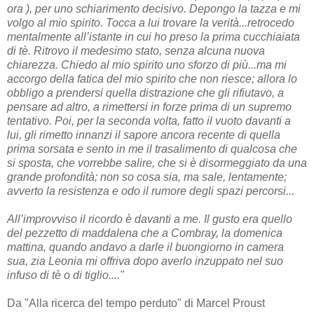
ora ), per uno schiarimento decisivo. Depongo la tazza e mi
volgo al mio spirito. Tocca a lui trovare la verità...retrocedo
mentalmente all’istante in cui ho preso la prima cucchiaiata
di tè. Ritrovo il medesimo stato, senza alcuna nuova
chiarezza. Chiedo al mio spirito uno sforzo di più...ma mi
accorgo della fatica del mio spirito che non riesce; allora lo
obbligo a prendersi quella distrazione che gli rifiutavo, a
pensare ad altro, a rimettersi in forze prima di un supremo
tentativo. Poi, per la seconda volta, fatto il vuoto davanti a
lui, gli rimetto innanzi il sapore ancora recente di quella
prima sorsata e sento in me il trasalimento di qualcosa che
si sposta, che vorrebbe salire, che si è disormeggiato da una
grande profondità; non so cosa sia, ma sale, lentamente;
avverto la resistenza e odo il rumore degli spazi percorsi...
All’improvviso il ricordo è davanti a me. Il gusto era quello
del pezzetto di maddalena che a Combray, la domenica
mattina, quando andavo a darle il buongiorno in camera
sua, zia Leonia mi offriva dopo averlo inzuppato nel suo
infuso di tè o di tiglio...."
Da "Alla ricerca del tempo perduto" di Marcel Proust