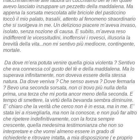
macchinalmente alle labbra un cucchiaino del tè nel quale
avevo lasciato inzuppare un pezzetto della maddalena. Ma
appena la sorsata mescolata alle briciole del pasticcino
toccò il mio palato, trasalii, attento al fenomeno straordinario
che si svolgeva in me. Un delizioso piacere m’aveva invaso,
isolato, senza nozione di causa. E subito, m’aveva reso
indifferenti le vicessitudini, inoffensivi i rovesci, illusoria la
brevità della vita...non mi sentivo più mediocre, contingente,
mortale.
Da dove m’era potuta venire quella gioia violenta ? Sentivo
che era connessa col gusto del tè e della maddalena. Ma lo
superava infinitamente, non doveva essere della stessa
natura. Da dove veniva ? Che senso aveva ? Dove fermarla
? Bevo una seconda sorsata, non ci trovo più nulla della
prima, una terza che mi porta ancor meno della seconda. E
tempo di smettere, la virtù della bevanda sembra diminuire.
E’ chiaro che la verità che cerco non è in essa, ma in me. E’
stata lei a risvegliarla, ma non la conosce, e non può far altro
che ripetere indefinitivamente, con la forza sempre
crescente, quella medesima testimonianza che non so
interpretare e che vorrei almeno essere in grado di
richiederle e ritrovare intatta, a mia disposizione ( e proprio