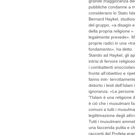
grande maggioranza dei 
pubbliche condanne a mo
considerano lo Stato Is
Bernard Haykel, studios
del gruppo, «a disagio e
della propria religione »
legalmente prevede». Mol
proprie radici in una «tr
fondamento», ha detto.
Stando ad Haykel, gli a
intrisi di fervore religi
i combattenti snocciolan
fronte all'obiettivo e ri
fanno inin- terrottament
distorto i testi dell'Isl
ignoranza. «Le persone 
"l'Islam è una religione 
è ciò che i musulmani fan
comuni a tutti i musulman
legittimazione degli altri
Tutti i musulmani ammet
una faccenda pulita e ch
racconti del Profeta era