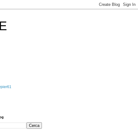
E
@pier61
log