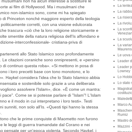
musulmani non ha alcun interesse a sostituire le
La lente
rte ai film di Hollywood. Ma i musulmani che
La rabbia
lamico non-islamico sono, come mi ha spiegato
La risier
o di Princeton nonché maggiore esperto della teologia
La rivolu
 politicamente corretti, con una visione edulcorata
La sconfi
 che trascura «ciò che la loro religione storicamente e
Venezian
te smentite della natura religiosa dell'Is affondano e
La scuola 
adizione-interconfessionale- cristiana-priva di
La varian
Maurens
ppartenenti allo Stato Islamico sono profondamente
Le uova d
oso. Le citazioni coraniche sono onnipresenti, e «persino
Leader di
o di continuo questa roba». «Si mettono in posa di
Leader p
Lowney
petono i loro precetti base con tono monotono, e lo
Lo Hobbit
e». Haykel considera l'idea che lo Stato Islamico abbia
Lo stato 
am insensata e sostenibile solo grazie a una deliberata
Magistra
vogliono assolvere l'Islam», dice. «È come un mantra:
costituzi
di pace". Come se si potesse parlare di "Islam"! L'Islam
Maledett
no e il modo in cui interpretano i loro testi». Testi
Marco Aur
i sunniti, non solo all'Is. «Questi tipi hanno la stessa
Maschere
».
Rumiz
tono che le prime conquiste di Maometto non furono
Mastro d
e le leggi di guerra tramandate dal Corano e nei
Mazzini 
no pensate per un'epoca violenta. Secondo Haykel, i