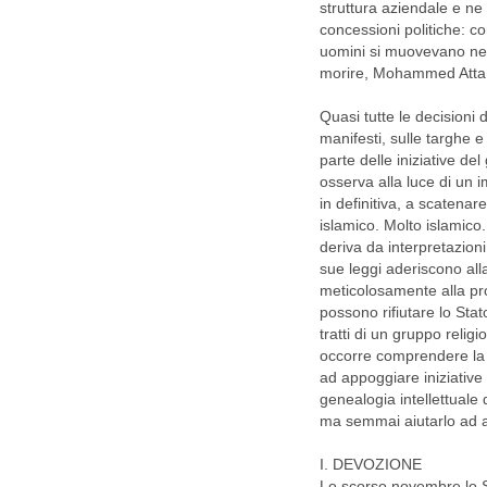
struttura aziendale e ne
concessioni politiche: com
uomini si muovevano nel
morire, Mohammed Atta f
Quasi tutte le decisioni 
manifesti, sulle targhe 
parte delle iniziative de
osserva alla luce di un i
in definitiva, a scatenar
islamico. Molto islamico.
deriva da interpretazioni 
sue leggi aderiscono alla
meticolosamente alla pr
possono rifiutare lo Stat
tratti di un gruppo religi
occorre comprendere la te
ad appoggiare iniziativ
genealogia intellettuale 
ma semmai aiutarlo ad a
I. DEVOZIONE
Lo scorso novembre lo St