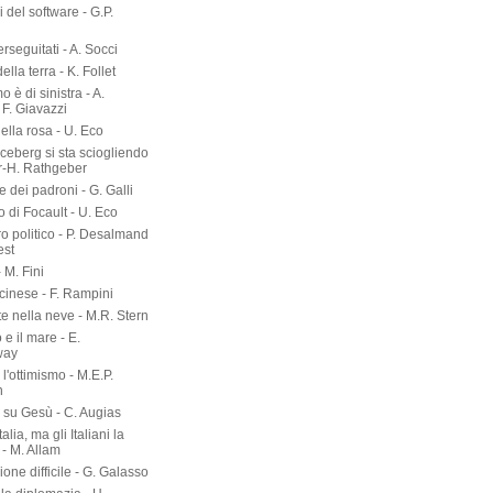
ri del software - G.P.
erseguitati - A. Socci
 della terra - K. Follet
mo è di sinistra - A.
 F. Giavazzi
ella rosa - U. Eco
 iceberg si sta sciogliendo
er-H. Rathgeber
e dei padroni - G. Galli
o di Focault - U. Eco
ro politico - P. Desalmand
est
- M. Fini
 cinese - F. Rampini
te nella neve - M.R. Stern
 e il mare - E.
way
l'ottimismo - M.E.P.
n
a su Gesù - C. Augias
talia, ma gli Italiani la
- M. Allam
zione difficile - G. Galasso