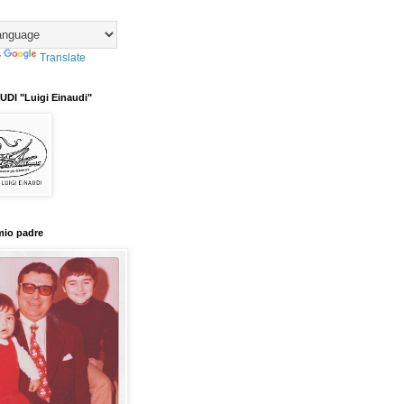
y
Translate
DI "Luigi Einaudi"
mio padre