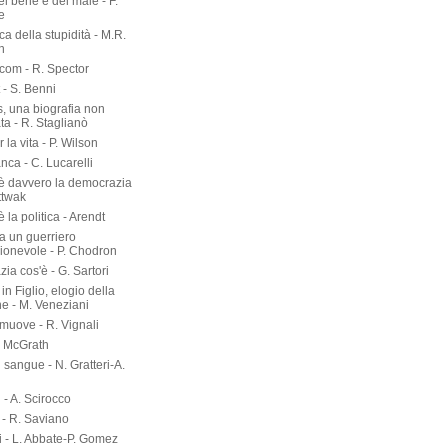
del bene e del male - F.
e
rca della stupidità - M.R.
n
om - R. Spector
 - S. Benni
s, una biografia non
ta - R. Staglianò
 la vita - P. Wilson
nca - C. Lucarelli
è davvero la democrazia
ttwak
 la politica - Arendt
a un guerriero
onevole - P. Chodron
ia cos'è - G. Sartori
in Figlio, elogio della
ne - M. Veneziani
 muove - R. Vignali
P. McGrath
di sangue - N. Gratteri-A.
 - A. Scirocco
- R. Saviano
i - L. Abbate-P. Gomez