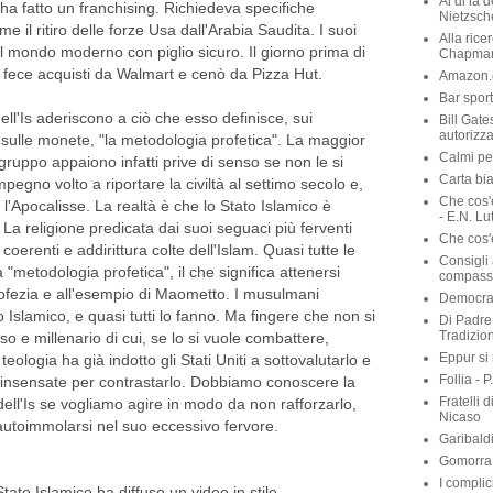
Al di là 
 ha fatto un franchising. Richiedeva specifiche
Nietzsch
e il ritiro delle forze Usa dall'Arabia Saudita. I suoi
Alla rice
 mondo moderno con piglio sicuro. Il giorno prima di
Chapma
ece acquisti da Walmart e cenò da Pizza Hut.
Amazon.c
Bar sport
dell'Is aderiscono a ciò che esso definisce, sui
Bill Gate
autorizza
e sulle monete, "la metodologia profetica". La maggior
Calmi per
l gruppo appaiono infatti prive di senso se non le si
Carta bia
mpegno volto a riportare la civiltà al settimo secolo e,
Che cos'
e l'Apocalisse. La realtà è che lo Stato Islamico è
- E.N. Lu
 La religione predicata dai suoi seguaci più ferventi
Che cos'è
coerenti e addirittura colte dell'Islam. Quasi tutte le
Consigli 
 "metodologia profetica", il che significa attenersi
compassi
ofezia e all'esempio di Maometto. I musulmani
Democraz
o Islamico, e quasi tutti lo fanno. Ma fingere che non si
Di Padre 
Tradizio
oso e millenario di cui, se lo si vuole combattere,
Eppur si
ologia ha già indotto gli Stati Uniti a sottovalutarlo e
Follia - 
e insensate per contrastarlo. Dobbiamo conoscere la
Fratelli 
dell'Is se vogliamo agire in modo da non rafforzarlo,
Nicaso
utoimmolarsi nel suo eccessivo fervore.
Garibaldi
Gomorra 
I complic
ato Islamico ha diffuso un video in stile