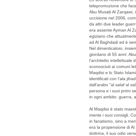
telepromozione che facev
Abu Musab Al Zarqawi, s
uccisione nel 2006, come
da altri due leader guerr
era assente Ayman Al Zaw
egiziano che attualmente
ad Al Baghdadi ed è semp
Nel dimenticatoio, insie
giordano di 55 anni: Ab
l'architetto intellettuale
sconosciuti ai comuni lett
Maqdisi e lo Stato Isla
identificati con l'ala ji
dall'arabo "al salaf al sal
persona e i suoi primi s
in ogni ambito: guerra, a
Al Maqdisi è stato maest
mente i suoi consigli. C
in fanatismo, sino a meri
era la propensione di Al
dottrina, il suo odio ver