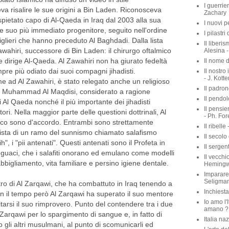
I guerrie
a risalire le sue origini a Bin Laden. Riconosceva
Zachary
pietato capo di Al-Qaeda in Iraq dal 2003 alla sua
I nuovi p
 suo più immediato progenitore, seguito nell'ordine
I pilastri
iglieri che hanno preceduto Al Baghdadi. Dalla lista
Il liberis
ahiri, successore di Bin Laden: il chirurgo oftalmico
Alesina -
 dirige Al-Qaeda. Al Zawahiri non ha giurato fedeltà
Il nome d
re più odiato dai suoi compagni jihadisti.
Il nostro
- J. Kott
me ad Al Zawahiri, è stato relegato anche un religioso
Il padron
u Muhammad Al Maqdisi, considerato a ragione
Il pendol
 di Al Qaeda nonché il più importante dei jihadisti
Il pensie
ori. Nella maggior parte delle questioni dottrinali, Al
- Ph. For
mico sono d'accordo. Entrambi sono strettamente
Il ribelle 
hadista di un ramo del sunnismo chiamato salafismo
Il secolo
ih", i "pii antenati". Questi antenati sono il Profeta in
Il sergen
eguaci, che i salafiti onorano ed emulano come modelli
Il vecchio
bbigliamento, vita familiare e persino igiene dentale.
Heming
Imparare 
Seligma
ro di Al Zarqawi, che ha combattuto in Iraq tenendo a
Inchiest
on il tempo però Al Zarqawi ha superato il suo mentore
Io amo l'I
tarsi il suo rimprovero. Punto del contendere tra i due
amano ? 
 Zarqawi per lo spargimento di sangue e, in fatto di
Italia na
so gli altri musulmani, al punto di scomunicarli ed