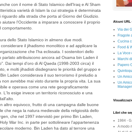
anche con il nome di Stato Islamico dell'Iraq e Al Sham
atteristica varietà di Islam la cui strategia è determinata
i riguardo alla strada che porta al Giorno del Giudizio.
aiutare l'Occidente a imparare a conoscere il proprio
Alcuni URL 
il comportamento.
Via dei 
Fragole 
ura dello Stato Islamico in almeno due modi.
Cucina c
 considerare il jihadismo monolitico e ad applicare la
Food & 
rganizzazione che l'ha eclissata. I sostenitori dello
La Voce 
o parlato attribuiscono ancora ad Osama bin Laden il
Marchi d
cco". Dai tempi d'oro di Al Qaeda (1998-2003 circa) il
Papero G
to, e molti jihadisti disdegnano le priorità del gruppo e
Quintoqu
 Bin Laden considerava il suo terrorismo il preludio a
Un Amico
 non avrebbe mai visto durante la propria vita. La sua
Un Amico
sibile e operava come una rete geograficamente
Manager 
. L'Is esige invece un territorio riconosciuto e una
all'alto.
Visualizzazi
un altro equivoco, frutto di una campagna dalle buone
e che nega la natura medievale della religiosità dello
Libri che s
rgen, che nel 1997 intervistò per primo Bin Laden,
1984 - G
ro Holy War Inc. in parte per sottolineare l'appartenenza
A modo m
ecolare moderno. Bin Laden ha dato al terrore una