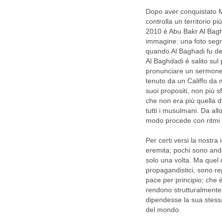
Dopo aver conquistato Mo
controlla un territorio p
2010 è Abu Bakr Al Baghd
immagine: una foto segna
quando Al Baghadi fu det
Al Baghdadi è salito sul
pronunciare un sermone 
tenuto da un Califfo da 
suoi propositi, non più s
che non era più quella 
tutti i musulmani. Da allo
modo procede con ritmi 
Per certi versi la nostra
eremita; pochi sono anda
solo una volta. Ma quel d
propagandistici, sono rep
pace per principio; che è
rendono strutturalmente
dipendesse la sua stessa
del mondo.