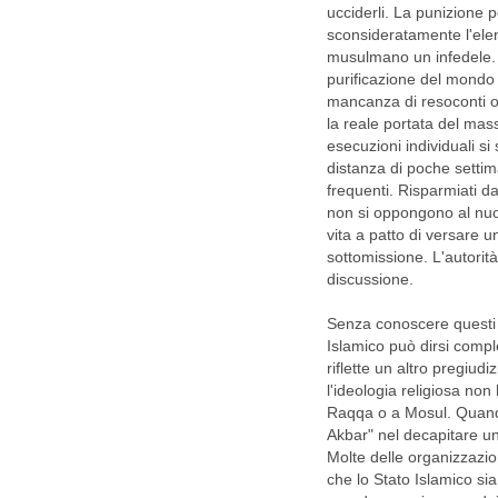
ucciderli. La punizione 
sconsideratamente l'ele
musulmano un infedele. Se
purificazione del mondo 
mancanza di resoconti ob
la reale portata del mas
esecuzioni individuali s
distanza di poche settim
frequenti. Risparmiati d
non si oppongono al nuo
vita a patto di versare u
sottomissione. L'autorit
discussione.
Senza conoscere questi f
Islamico può dirsi compl
riflette un altro pregiud
l'ideologia religiosa no
Raqqa o a Mosul. Quando
Akbar" nel decapitare un 
Molte delle organizzazio
che lo Stato Islamico sia