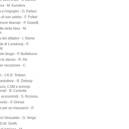
zza - M. Kundera
 e l'orgoglio - O. Fallaci
a di san sabba - F. Folkel
zione liberale - P. Gobetti
tta delle Idee - M.
i
dei dittatori - I. Silone
te di Luneburg - P.
ig
el drago - P. Buttafuoco
 te stesso - R. Re
er vocazione - C.
 - J.R.R. Tolkien
seduttore - R. Debray
tura, CSM e principi
onali - B. Caravita
i economisti - S. Ricossa
elio - P. Grimal
 per un massacro - P.
on Gesualdo - G. Verga
-D.M. Smith