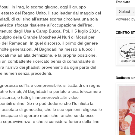
Translate
sul, in Iraq, lo scorso giugno, oggi il gruppo
iù esteso del Regno Unito. Il suo leader dal maggio del
adi, di cui sino all'estate scorsa circolava una sola
Powered b
letica sfocata risalente all'occupazione dell'Iraq,
enuto dagli Usa a Camp Bucca. Poi, il 5 luglio 2014,
CENTRO STU
 pulpito della Grande Moschea Al Nuri di Mosul per
del Ramadan. In quel discorso, il primo del genere
molte generazioni, Al Baghdadi ha messo a fuoco i
focati ma ad alta definizione, e la propria posizione,
di un combattente ricercato bensì di comandante di
ra l'arrivo dei jihadisti provenienti da ogni parte del
e numeri senza precedenti.
Dedicato a 
 ignoranza sull'Is è comprensibile: si tratta di un regno
ti e tornati; Al Baghdadi ha parlato a una telecamera
iscorso, e tutti gli innumerevoli altri video
eribili online. Se ne può dedurre che l'Is rifiuta la
 assetato di genocidio; che le sue opinioni religiose lo
 incapace di operare modifiche, anche se da esse
 sopravvivenza; e che si considera foriero della fine