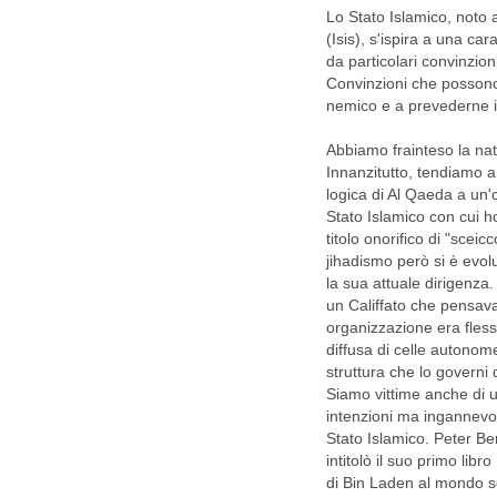
Lo Stato Islamico, noto 
(Isis), s'ispira a una car
da particolari convinzion
Convinzioni che possono 
nemico e a prevederne 
Abbiamo frainteso la nat
Innanzitutto, tendiamo a
logica di Al Qaeda a un'o
Stato Islamico con cui h
titolo onorifico di "scei
jihadismo però si è evolu
la sua attuale dirigenza.
un Califfato che pensava
organizzazione era fles
diffusa di celle autonome
struttura che lo governi d
Siamo vittime anche di 
intenzioni ma ingannevol
Stato Islamico. Peter Be
intitolò il suo primo lib
di Bin Laden al mondo s