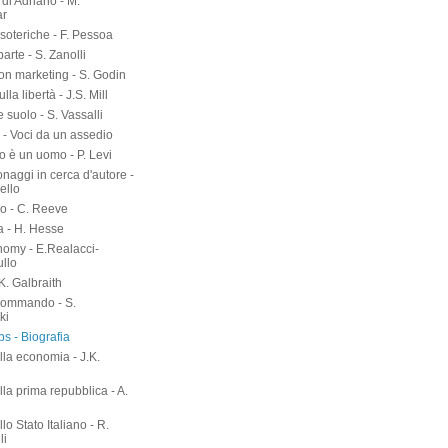
di Adriano - M.
ar
soteriche - F. Pessoa
arte - S. Zanolli
on marketing - S. Godin
lla libertà - J.S. Mill
suolo - S. Vassalli
 - Voci da un assedio
o è un uomo - P. Levi
naggi in cerca d'autore -
ello
o - C. Reeve
a - H. Hesse
nomy - E.Realacci-
ullo
.K. Galbraith
kommando - S.
ki
s - Biografia
lla economia - J.K.
h
lla prima repubblica - A.
llo Stato Italiano - R.
li