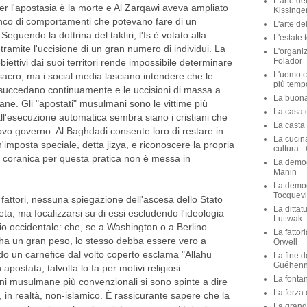
L'arte de
per l'apostasia è la morte e Al Zarqawi aveva ampliato
Kissinge
nco di comportamenti che potevano fare di un
L'arte de
guendo la dottrina del takfiri, l'Is è votato alla
L'estate 
tramite l'uccisione di un gran numero di individui. La
L'organiz
Folador
iettivi dai suoi territori rende impossibile determinare
L'uomo c
sacro, ma i social media lasciano intendere che le
più temp
i succedano continuamente e le uccisioni di massa a
La buona 
ane. Gli "apostati" musulmani sono le vittime più
La casa de
all'esecuzione automatica sembra siano i cristiani che
La casta 
vo governo: Al Baghdadi consente loro di restare in
La cucina
n'imposta speciale, detta jizya, e riconoscere la propria
cultura -
à coranica per questa pratica non è messa in
La democ
Manin
La democ
Tocquevi
attori, nessuna spiegazione dell'ascesa dello Stato
La dittat
eta, ma focalizzarsi su di essi escludendo l'ideologia
Luttwak
izio occidentale: che, se a Washington o a Berlino
La fattor
n ha un gran peso, lo stesso debba essere vero a
Orwell
 un carnefice dal volto coperto esclama "Allahu
La fine d
Guéhen
apostata, talvolta lo fa per motivi religiosi.
La fontan
ni musulmane più convenzionali si sono spinte a dire
La forza 
, in realtà, non-islamico. È rassicurante sapere che la
La grande