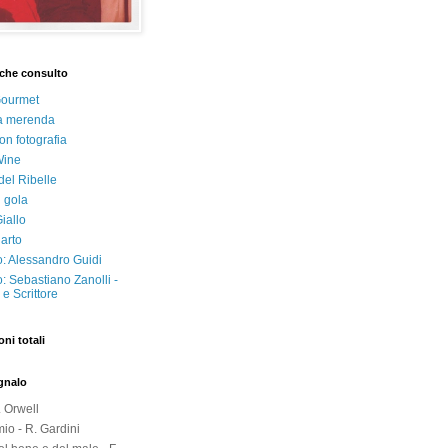
che consulto
Gourmet
a merenda
on fotografia
Wine
del Ribelle
i gola
iallo
arto
: Alessandro Guidi
: Sebastiano Zanolli -
e Scrittore
oni totali
egnalo
. Orwell
io - R. Gardini