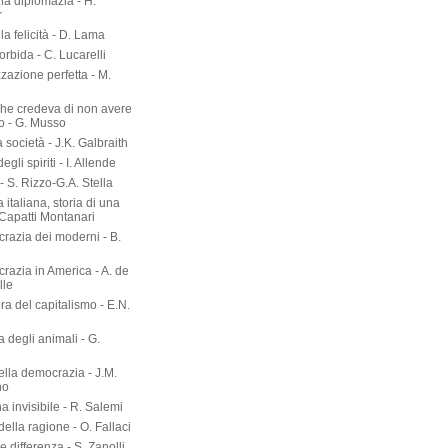
lla diplomazia - H.
r
lla felicità - D. Lama
torbida - C. Lucarelli
zazione perfetta - M.
he credeva di non avere
o - G. Musso
società - J.K. Galbraith
gli spiriti - I. Allende
- S. Rizzo-G.A. Stella
 italiana, storia di una
 Capatti Montanari
razia dei moderni - B.
razia in America - A. de
lle
ura del capitalismo - E.N.
ia degli animali - G.
ella democrazia - J.M.
no
a invisibile - R. Salemi
della ragione - O. Fallaci
 differenza - S. Zanolli