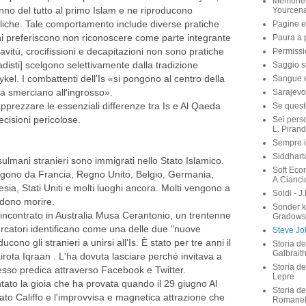
Memorie 
fanno del tutto al primo Islam e ne riproducono
Yourcen
liche. Tale comportamento include diverse pratiche
Pagine e
 preferiscono non riconoscere come parte integrante
Paura a p
hiavitù, crocifissioni e decapitazioni non sono pratiche
Permissi
ihadisti] scelgono selettivamente dalla tradizione
Saggio su
kel. I combattenti dell'Is «si pongono al centro della
Sangue e 
la smerciano all'ingrosso».
Sarajevo
apprezzare le essenziali differenze tra Is e Al Qaeda
Se quest
cisioni pericolose.
Sei perso
L. Pirand
Sempre i
Siddhart
sulmani stranieri sono immigrati nello Stato Islamico.
Soft Eco
gono da Francia, Regno Unito, Belgio, Germania,
A.Cianci
sia, Stati Uniti e molti luoghi ancora. Molti vengono a
Soldi - J
ndono morire.
Sonder 
ncontrato in Australia Musa Cerantonio, un trentenne
Gradows
rcatori identificano come una delle due "nuove
Steve Job
ducono gli stranieri a unirsi all'Is. È stato per tre anni il
Storia de
Galbrait
airota Iqraan . L'ha dovuta lasciare perché invitava a
Storia de
esso predica attraverso Facebook e Twitter.
Lepre
ato la gioia che ha provata quando il 29 giugno Al
Storia de
ato Califfo e l'improvvisa e magnetica attrazione che
Romanel