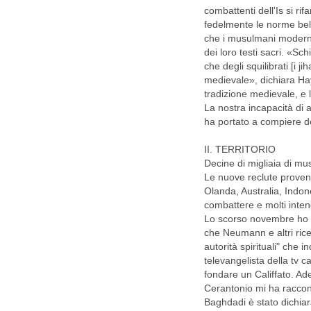
combattenti dell'Is si ri
fedelmente le norme bel
che i musulmani moderni
dei loro testi sacri. «Sc
che degli squilibrati [i j
medievale», dichiara Hay
tradizione medievale, e 
La nostra incapacità di 
ha portato a compiere de
II. TERRITORIO
Decine di migliaia di mu
Le nuove reclute proven
Olanda, Australia, Indone
combattere e molti inte
Lo scorso novembre ho i
che Neumann e altri rice
autorità spirituali" che in
televangelista della tv c
fondare un Califfato. Ad
Cerantonio mi ha raccont
Baghdadi è stato dichiar