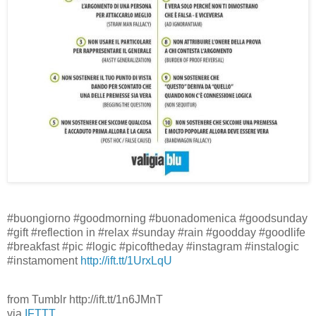
#buongiorno #goodmorning #buonadomenica #goodsunday
#gift #reflection in #relax #sunday #rain #goodday #goodlife
#breakfast #pic #logic #picoftheday #instagram #instalogic
#instamoment
http://ift.tt/1UrxLqU
from Tumblr http://ift.tt/1n6JMnT
via
IFTTT