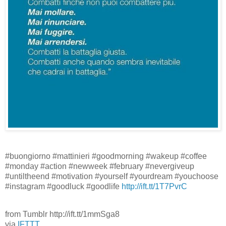
#buongiorno #mattinieri #goodmorning #wakeup #coffee
#monday #action #newweek #february #nevergiveup
#untiltheend #motivation #yourself #yourdream #youchoose
#instagram #goodluck #goodlife
http://ift.tt/1T7PvrC
from Tumblr http://ift.tt/1mmSga8
via
IFTTT