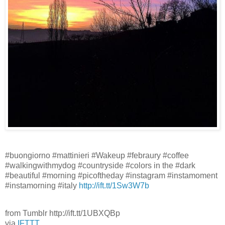
#buongiorno #mattinieri #Wakeup #febraury #coffee
#walkingwithmydog #countryside #colors in the #dark
#beautiful #morning #picoftheday #instagram #instamoment
#instamorning #italy
http://ift.tt/1Sw3W7b
from Tumblr http://ift.tt/1UBXQBp
via
IFTTT