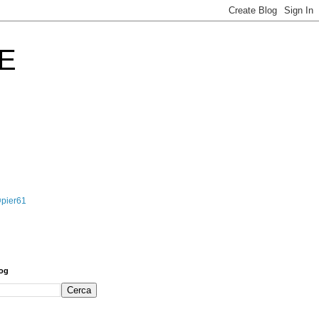
E
@pier61
log