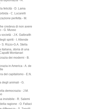
lla diplomazia - H.
r
lla felicità - D. Lama
torbida - C. Lucarelli
zazione perfetta - M.
he credeva di non avere
o - G. Musso
società - J.K. Galbraith
gli spiriti - I. Allende
- S. Rizzo-G.A. Stella
 italiana, storia di una
 Capatti Montanari
razia dei moderni - B.
razia in America - A. de
lle
ura del capitalismo - E.N.
ia degli animali - G.
ella democrazia - J.M.
no
a invisibile - R. Salemi
della ragione - O. Fallaci
 differenza - S. Zanolli