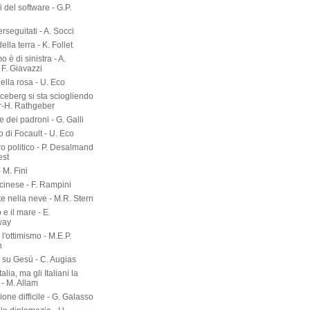
ri del software - G.P.
erseguitati - A. Socci
 della terra - K. Follet
mo è di sinistra - A.
 F. Giavazzi
ella rosa - U. Eco
 iceberg si sta sciogliendo
er-H. Rathgeber
e dei padroni - G. Galli
o di Focault - U. Eco
ro politico - P. Desalmand
est
- M. Fini
 cinese - F. Rampini
te nella neve - M.R. Stern
 e il mare - E.
way
l'ottimismo - M.E.P.
n
a su Gesù - C. Augias
talia, ma gli Italiani la
- M. Allam
zione difficile - G. Galasso