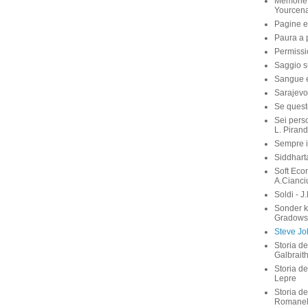
Memorie 
Yourcen
Pagine e
Paura a p
Permissi
Saggio su
Sangue e 
Sarajevo
Se quest
Sei perso
L. Pirand
Sempre i
Siddhart
Soft Eco
A.Cianci
Soldi - J
Sonder 
Gradows
Steve Job
Storia de
Galbrait
Storia de
Lepre
Storia de
Romanel