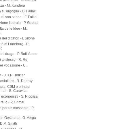
zza - M. Kundera
 e l'orgoglio - O. Fallaci
a di san sabba - F. Folkel
zione liberale - P. Gobetti
tta delle Idee - M.
i
dei dittatori - I. Silone
te di Luneburg - P.
ig
el drago - P. Buttafuoco
 te stesso - R. Re
er vocazione - C.
 - J.R.R. Tolkien
seduttore - R. Debray
tura, CSM e principi
onali - B. Caravita
i economisti - S. Ricossa
elio - P. Grimal
 per un massacro - P.
on Gesualdo - G. Verga
-D.M. Smith