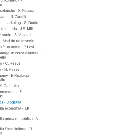
di Adriano - M.
ar
soteriche - F. Pessoa
arte - S. Zanolli
on marketing - S. Godin
lla libertà - J.S. Mill
suolo - S. Vassalli
 - Voci da un assedio
o è un uomo - P. Levi
naggi in cerca d'autore -
ello
o - C. Reeve
a - H. Hesse
nomy - E.Realacci-
ullo
.K. Galbraith
kommando - S.
ki
s - Biografia
lla economia - J.K.
h
lla prima repubblica - A.
llo Stato Italiano - R.
li