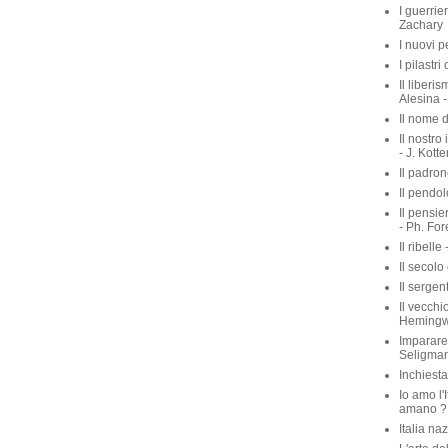
I guerrie
Zachary
I nuovi p
I pilastri
Il liberis
Alesina -
Il nome d
Il nostro
- J. Kott
Il padron
Il pendol
Il pensie
- Ph. For
Il ribelle 
Il secolo
Il sergen
Il vecchio
Heming
Imparare 
Seligma
Inchiest
Io amo l'I
amano ? 
Italia na