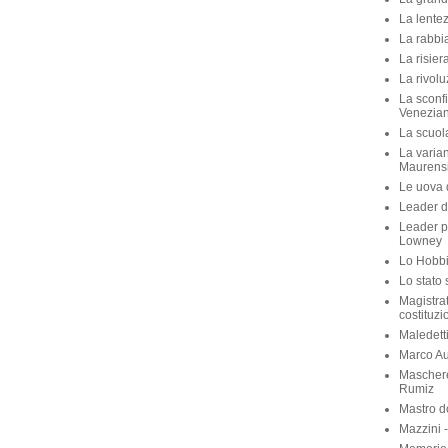
La lente
La rabbia
La risier
La rivolu
La sconfi
Venezian
La scuola 
La varian
Maurens
Le uova d
Leader di
Leader p
Lowney
Lo Hobbit
Lo stato 
Magistra
costituzi
Maledett
Marco Aur
Maschere
Rumiz
Mastro d
Mazzini 