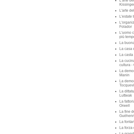
L'arte de
Kissinge
L'arte de
L'estate 
L'organiz
Folador
L'uomo c
più temp
La buona 
La casa de
La casta 
La cucina
cultura -
La democ
Manin
La democ
Tocquevi
La dittat
Luttwak
La fattor
Orwell
La fine d
Guéhen
La fontan
La forza 
La grande