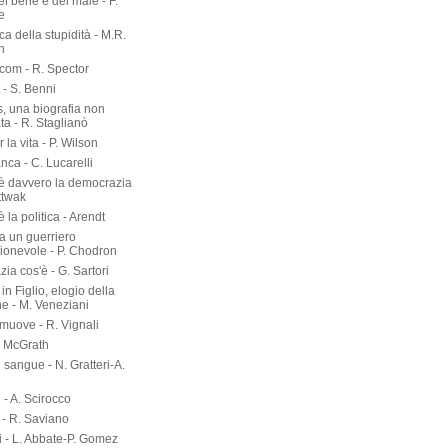
del bene e del male - F.
e
rca della stupidità - M.R.
n
om - R. Spector
 - S. Benni
s, una biografia non
ta - R. Staglianò
 la vita - P. Wilson
nca - C. Lucarelli
è davvero la democrazia
ttwak
 la politica - Arendt
a un guerriero
onevole - P. Chodron
ia cos'è - G. Sartori
in Figlio, elogio della
ne - M. Veneziani
 muove - R. Vignali
P. McGrath
di sangue - N. Gratteri-A.
 - A. Scirocco
- R. Saviano
i - L. Abbate-P. Gomez