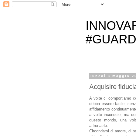
INNOVA
#GUARD
lunedì 3 maggio 2
Acquisire fiducia
A volte ci comportiamo co
debba essere facile, senz
affidamento continuamente 
a volte inconscio, ma cont
questo mondo, una volta
affronatrle.
Circondarsi di amore, di b