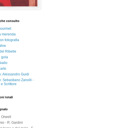
che consulto
Gourmet
a merenda
on fotografia
Wine
del Ribelle
i gola
iallo
arto
: Alessandro Guidi
: Sebastiano Zanolli -
e Scrittore
oni totali
egnalo
. Orwell
io - R. Gardini