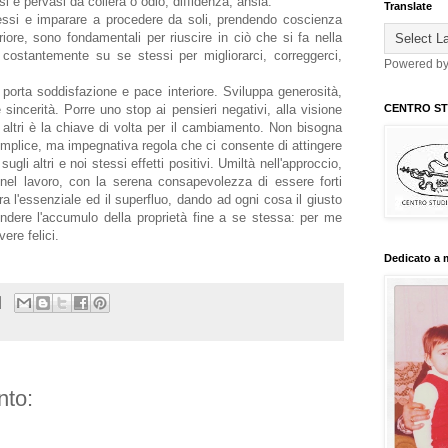
si è pervasi da collera o odio, diffidenza, ansia.
Translate
tessi e imparare a procedere da soli, prendendo coscienza
riore, sono fondamentali per riuscire in ciò che si fa nella
costantemente su se stessi per migliorarci, correggerci,
Powered b
 porta soddisfazione e pace interiore. Sviluppa generosità,
sincerità. Porre uno stop ai pensieri negativi, alla visione
CENTRO STU
i altri è la chiave di volta per il cambiamento. Non bisogna
mplice, ma impegnativa regola che ci consente di attingere
gli altri e noi stessi effetti positivi. Umiltà nell'approccio,
, nel lavoro, con la serena consapevolezza di essere forti
ra l'essenziale ed il superfluo, dando ad ogni cosa il giusto
ndere l'accumulo della proprietà fine a se stessa: per me
vere felici.
Dedicato a 
to: