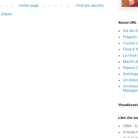
Home page
Post più vecchio
 (Atom)
Alcuni URL 
Via dei 
Fragole 
Cucina c
Food & 
La Voce 
Marchi d
Papero G
Quintoqu
Un Amico
Un Amico
Manager 
Visualizzazi
Libri che s
1984 - G
A modo m