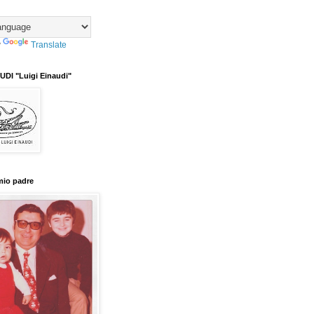
y
Translate
DI "Luigi Einaudi"
mio padre