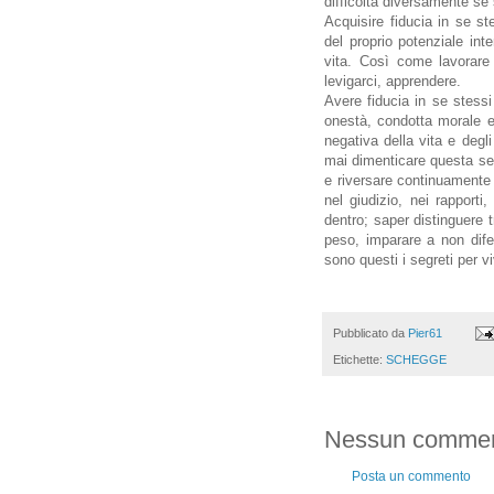
difficoltà diversamente se 
Acquisire fiducia in se s
del proprio potenziale inte
vita. Così come lavorare 
levigarci, apprendere.
Avere fiducia in se stessi
onestà, condotta morale e 
negativa della vita e degl
mai dimenticare questa se
e riversare continuamente su
nel giudizio, nei rapporti
dentro; saper distinguere t
peso, imparare a non dife
sono questi i segreti per vi
Pubblicato da
Pier61
Etichette:
SCHEGGE
Nessun commen
Posta un commento