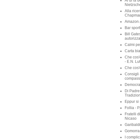
Al di là 
Nietzsch
Alla rice
Chapma
Amazon.c
Bar sport
Bill Gate
autorizza
Calmi per
Carta bia
Che cos'
- E.N. Lu
Che cos'è
Consigli 
compassi
Democraz
Di Padre 
Tradizio
Eppur si
Follia - 
Fratelli 
Nicaso
Garibaldi
Gomorra 
I complic