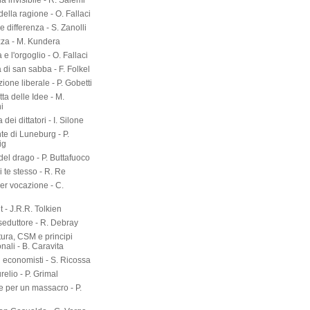
a invisibile - R. Salemi
della ragione - O. Fallaci
 differenza - S. Zanolli
zza - M. Kundera
 e l'orgoglio - O. Fallaci
a di san sabba - F. Folkel
zione liberale - P. Gobetti
tta delle Idee - M.
i
dei dittatori - I. Silone
te di Luneburg - P.
ig
el drago - P. Buttafuoco
 te stesso - R. Re
er vocazione - C.
 - J.R.R. Tolkien
seduttore - R. Debray
tura, CSM e principi
onali - B. Caravita
i economisti - S. Ricossa
elio - P. Grimal
 per un massacro - P.