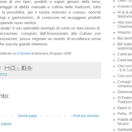
1984 - G
one di vini tipici, prodotti e sapori genuini della terra,
A modo m
taggio di abilità manuale e cultura delle tradizioni, tutto
 la possibilità, per il turista motivato e curioso, nonché
Al di là 
Nietzsch
logi e gastronomici, di conoscere ed assaggiare prodotti
Alla rice
oprendo nuovi territori.
Chapma
canale” è uno splendido esempio di come un duro lavoro di,
Amazon.c
nizzazione, compiuto dall’Assessorato alla Cultura con
Bar sport
ssociazioni, possa originare un evento di eccellenza ormai
che suscita grande interesse.
Bill Gate
autorizza
pubblicato su
Il Domani
di domenica 29 giugno 2008
Calmi per
Carta bia
Che cos'
- E.N. Lu
ATTO
Che cos'è
Consigli 
compassi
Democraz
to:
Di Padre 
Tradizio
Eppur si
Follia - 
Home page
Post più vecchio
Fratelli 
Nicaso
 (Atom)
Garibaldi