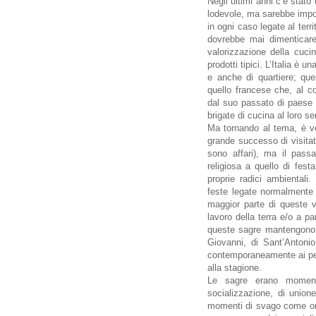
Negli ultimi anni c’è stato 
lodevole, ma sarebbe impor
in ogni caso legate al terri
dovrebbe mai dimenticare
valorizzazione della cucina
prodotti tipici. L’Italia è u
e anche di quartiere; que
quello francese che, al c
dal suo passato di paese 
brigate di cucina al loro se
Ma tornando al tema, è v
grande successo di visitato
sono affari), ma il pass
religiosa a quello di fest
proprie radici ambiental
feste legate normalmente 
maggior parte di queste ve
lavoro della terra e/o a pa
queste sagre mantengono q
Giovanni, di Sant’Antoni
contemporaneamente ai peri
alla stagione.
Le sagre erano moment
socializzazione, di union
momenti di svago come ora