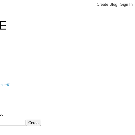
E
@pier61
log