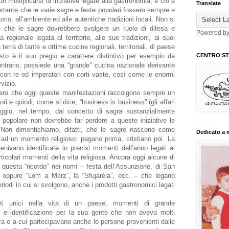
un moltiplicarsi di iniziative legate alla gastronomia, e ciò è
Translate
tante che le varie sagre e feste popolari fossero sempre e
torio, all’ambiente ed alle autentiche tradizioni locali. Non si
 che le sagre dovrebbero svolgere un ruolo di difesa e
Powered b
 regionale legata al territorio, alle sue tradizioni, ai suoi
na terra di tante e ottime cucine regionali, territoriali, di paese
sto è il suo pregio e carattere distintivo per esempio da
CENTRO STU
ontrario, possiede una “grande” cucina nazionale derivante
con re ed imperatori con corti vaste, così come le enormi
rvizio.
ero che oggi queste manifestazioni raccolgono sempre un
ri e quindi, come si dice, “business is business” (gli affari
aggio, nel tempo, dal concetto di sagra sostanzialmente
a popolare non dovrebbe far perdere a queste iniziative le
i. Non dimentichiamo, difatti, che le sagre nascono come
Dedicato a 
ad un momento religioso: pagano prima, cristiano poi. La
nivano identificate in precisi momenti dell’anno legati al
rticolari momenti della vita religiosa. Ancora oggi alcune di
uesta “ricordo” nei nomi – festa dell’Assunzione, di San
o oppure “Lom a Merz”, la “Sfujareia”, ecc. – che legano
odi in cui si svolgono, anche i prodotti gastronomici legati
i unici nella vita di un paese, momenti di grande
e e identificazione per la sua gente che non aveva molti
 e a cui partecipavano anche le persone provenienti dalle