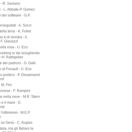
- R. Saviano
i - L. Abbate-P. Gomez
ri del software - G.P.
erseguitati - A. Socci
 della terra - K. Follet
mo è di sinistra - A.
 F. Giavazzi
ella rosa - U. Eco
 iceberg si sta sciogliendo
er-H. Rathgeber
e dei padroni - G. Galli
o di Focault - U. Eco
ro politico - P. Desalmand
est
- M. Fini
 cinese - F. Rampini
te nella neve - M.R. Stern
 e il mare - E.
way
l'ottimismo - M.E.P.
n
a su Gesù - C. Augias
talia, ma gli Italiani la