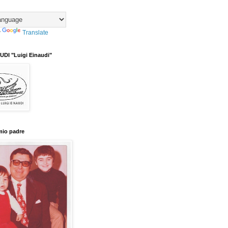
y
Translate
DI "Luigi Einaudi"
mio padre