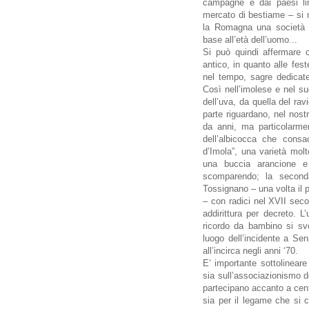
campagne e dai paesi li
mercato di bestiame – si 
la Romagna una società fo
base all’età dell’uomo...
Si può quindi affermare
antico, in quanto alle fes
nel tempo, sagre dedicate 
Così nell’imolese e nel suo
dell’uva, da quella del ra
parte riguardano, nel nostr
da anni, ma particolarmen
dell’albicocca che consa
d’Imola”, una varietà mol
una buccia arancione e
scomparendo; la second
Tossignano – una volta il 
– con radici nel XVII seco
addirittura per decreto. L
ricordo da bambino si svo
luogo dell’incidente a Senn
all’incirca negli anni ‘70.
E’ importante sottolineare
sia sull’associazionismo de
partecipano accanto a centi
sia per il legame che si c