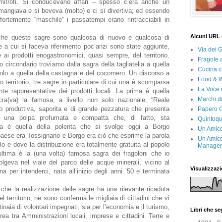
mitrofi. Si conducevano affari – spesso c’era anche un
mangiava e si beveva (molto) e ci si divertiva; ed essendo
rtemente “maschile” i passatempi erano rintracciabili in
Alcuni URL 
 che queste sagre sono qualcosa di nuovo e qualcosa di
te a cui si faceva riferimento poc’anzi sono state aggiunte,
Via dei 
ai prodotti enogastronomici, quasi sempre, del territorio.
Fragole 
 circondario troviamo dalla sagra della tagliatella a quella
Cucina c
violo a quella della castagna e del cocomero. Un discorso a
Food & 
o territorio, tre sagre in particolare di cui una è scomparsa
La Voce 
te rappresentative dei prodotti locali. La prima è quella
Marchi d
cra(va) la famosa, a livello non solo nazionale, “Reale
to produttiva, saporita e di grande pezzatura che presenta
Papero G
 una polpa profumata e compatta che, di fatto, sta
Quintoqu
a è quella della polenta che si svolge oggi a Borgo
Un Amico
paese era Tossignano e Borgo era ciò che esprime la parola
Un Amico
lo e dove la distribuzione era totalmente gratuita al popolo
Manager 
’ultima è la (una volta) famosa sagra dei fragoloni che io
lgeva nel viale del parco delle acque minerali, vicino al
Visualizzazi
a per intenderci, nata all’inizio degli anni ’50 e terminata
 che la realizzazione delle sagre ha una rilevante ricaduta
l territorio, ne sono conferma le migliaia di cittadini che vi
naia di volontari impegnati, sia per l’economia e il turismo,
Libri che s
rea tra Amministrazioni locali, imprese e cittadini. Terre e