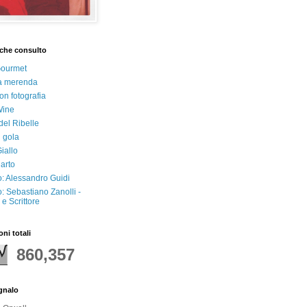
che consulto
Gourmet
a merenda
on fotografia
Wine
del Ribelle
i gola
iallo
arto
: Alessandro Guidi
: Sebastiano Zanolli -
e Scrittore
oni totali
860,357
egnalo