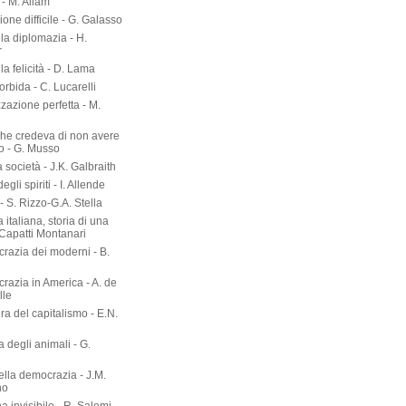
- M. Allam
zione difficile - G. Galasso
lla diplomazia - H.
r
lla felicità - D. Lama
torbida - C. Lucarelli
zazione perfetta - M.
he credeva di non avere
o - G. Musso
società - J.K. Galbraith
gli spiriti - I. Allende
- S. Rizzo-G.A. Stella
 italiana, storia di una
 Capatti Montanari
razia dei moderni - B.
razia in America - A. de
lle
ura del capitalismo - E.N.
ia degli animali - G.
ella democrazia - J.M.
no