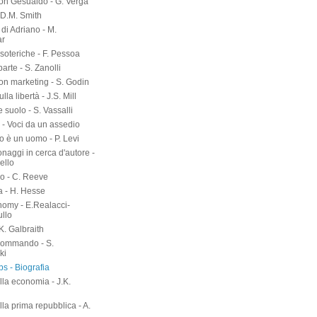
on Gesualdo - G. Verga
-D.M. Smith
di Adriano - M.
ar
soteriche - F. Pessoa
arte - S. Zanolli
on marketing - S. Godin
lla libertà - J.S. Mill
suolo - S. Vassalli
 - Voci da un assedio
o è un uomo - P. Levi
naggi in cerca d'autore -
ello
o - C. Reeve
a - H. Hesse
nomy - E.Realacci-
ullo
.K. Galbraith
kommando - S.
ki
s - Biografia
lla economia - J.K.
h
lla prima repubblica - A.