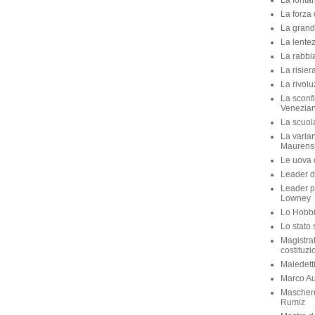
La fontan
La forza 
La grande
La lente
La rabbia
La risier
La rivolu
La sconfi
Venezian
La scuola 
La varian
Maurens
Le uova d
Leader di
Leader p
Lowney
Lo Hobbit
Lo stato 
Magistra
costituzi
Maledett
Marco Aur
Maschere
Rumiz