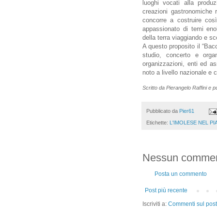
luoghi vocati alla produzi
creazioni gastronomiche re
concorre a costruire così
appassionato di temi eno
della terra viaggiando e sc
A questo proposito il “Bac
studio, concerto e orga
organizzazioni, enti ed a
noto a livello nazionale e 
Scritto da Pierangelo Raffini e 
Pubblicato da
Pier61
Etichette:
L'IMOLESE NEL PI
Nessun commen
Posta un commento
Post più recente
Iscriviti a:
Commenti sul post