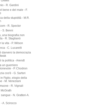
. Orwell
io - R. Gardini
del bene e del male - F.
e
rca della stupidità - M.R.
n
om - R. Spector
 - S. Benni
s, una biografia non
ta - R. Staglianò
 la vita - P. Wilson
nca - C. Lucarelli
è davvero la democrazia
ttwak
 la politica - Arendt
a un guerriero
onevole - P. Chodron
ia cos'è - G. Sartori
in Figlio, elogio della
ne - M. Veneziani
 muove - R. Vignali
P. McGrath
di sangue - N. Gratteri-A.
 - A. Scirocco