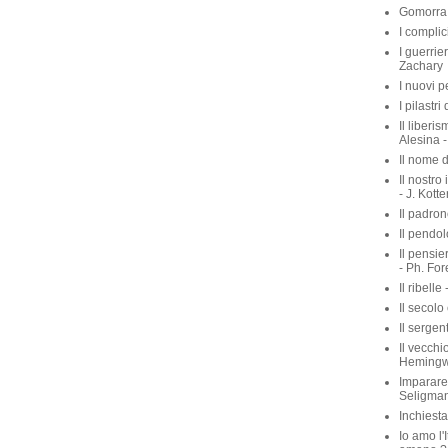
Gomorra 
I complic
I guerrie
Zachary
I nuovi p
I pilastri
Il liberis
Alesina -
Il nome d
Il nostro
- J. Kott
Il padron
Il pendol
Il pensie
- Ph. For
Il ribelle 
Il secolo
Il sergen
Il vecchio
Heming
Imparare 
Seligma
Inchiest
Io amo l'I