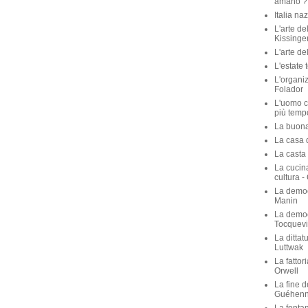
amano ? 
Italia na
L'arte de
Kissinge
L'arte de
L'estate 
L'organiz
Folador
L'uomo c
più temp
La buona 
La casa de
La casta 
La cucina
cultura -
La democ
Manin
La democ
Tocquevi
La dittat
Luttwak
La fattor
Orwell
La fine d
Guéhen