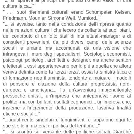
"... si ispirava ai principi del pluralismo e ai valori di una
cultura laica..."
" ... i suoi riferimenti culturali erano
Schumpeter
,
Kelsen
,
Friedmann
,
Mounier
, Simone
Weil
,
Mumford
..."
"... si avvalse, tanto nella conduzione dell'impresa quanto
nelle relazioni culturali che fecero da collante ai suoi piani,
del contributo di un folto staff di
intellettuali
-manager e di
consulenti provenienti dai più diversi campi delle scienze
sociali e umane, ma accomunati da una visione che
infrangeva il muro degli
specialismi
. Sociologi, economisti,
psicologi, politologi, architetti e designer, ma anche scrittori
e letterati... essi
appartenevano
per lo più a quella che allora
veniva definita come la 'terza forza', ossia la sinistra laica e
di formazione neo illuminista, tendente a mutuare i modelli
di pensiero e d'azione della cultura
progressista
nord-
europea e americana... Fu un'avventura
imprenditoriale
pressochè
unica... un'impresa che anteponeva l'uomo al
profitto, ma con brillanti risultati economici... un'impresa che,
insieme all'incremento della produzione, favoriva finalità
etiche e sociali..."
"...ugualmente singolari e
lungimiranti
ci appaiono oggi le
sue scelte in materia di politica del territorio..."
"... si
scontrò
sul versante delle politiche sociali.
Giacchè