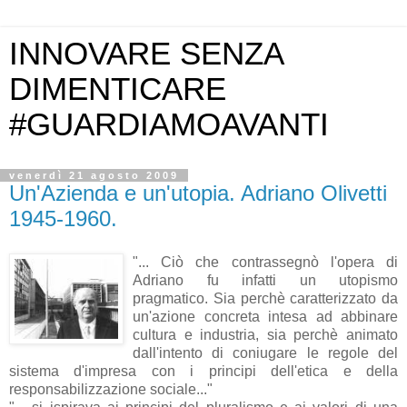
INNOVARE SENZA
DIMENTICARE
#GUARDIAMOAVANTI
venerdì 21 agosto 2009
Un'Azienda e un'utopia. Adriano Olivetti
1945-1960.
"... Ciò che
contrassegnò
l'opera di
Adriano fu infatti un
utopismo
pragmatico. Sia
perchè
caratterizzato
da
un'azione concreta intesa ad abbinare
cultura e industria, sia
perchè
animato
dall'intento di coniugare le regole del
sistema d'impresa con i principi dell'etica e della
responsabilizzazione
sociale..."