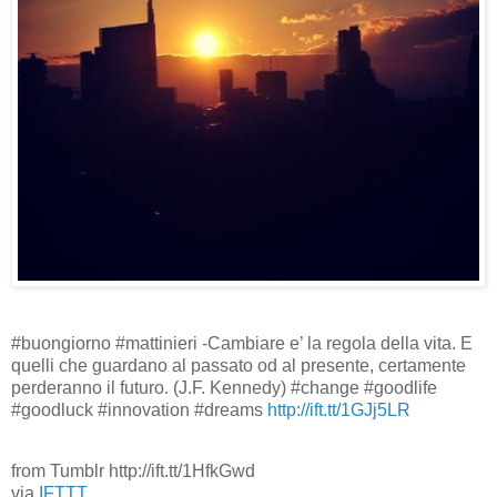
#buongiorno #mattinieri -Cambiare e’ la regola della vita. E
quelli che guardano al passato od al presente, certamente
perderanno il futuro. (J.F. Kennedy) #change #goodlife
#goodluck #innovation #dreams
http://ift.tt/1GJj5LR
from Tumblr http://ift.tt/1HfkGwd
via
IFTTT