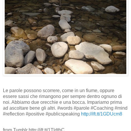
Le parole possono scorrere, come in un fiume, oppure
essere sassi che rimangono per sempre dentro ognuno di
noi. Abbiamo due orecchie e una bocca. Impariamo prima
ad ascoltare bene gli altri. #words #parole #Coaching #mind
#reflection #positive #publicspeaking
http://ift.tt/1GDUcm8
from Tumblr http://ift.tt/1TldthC