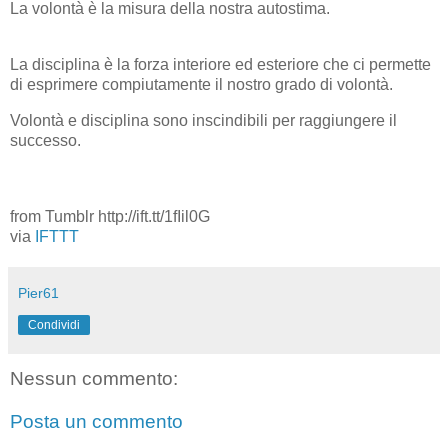
La volontà è la misura della nostra autostima.
La disciplina è la forza interiore ed esteriore che ci permette
di esprimere compiutamente il nostro grado di volontà.
Volontà e disciplina sono inscindibili per raggiungere il
successo.
from Tumblr http://ift.tt/1fIil0G
via
IFTTT
Pier61
Condividi
Nessun commento:
Posta un commento