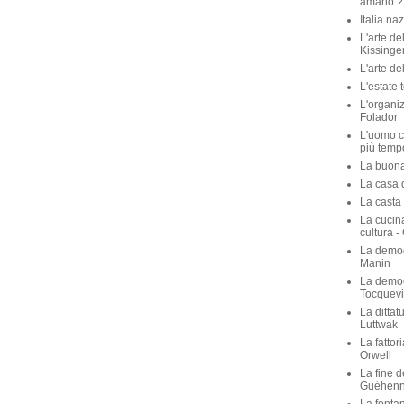
amano ? 
Italia na
L'arte de
Kissinge
L'arte de
L'estate 
L'organiz
Folador
L'uomo c
più temp
La buona 
La casa de
La casta 
La cucina
cultura -
La democ
Manin
La democ
Tocquevi
La dittat
Luttwak
La fattor
Orwell
La fine d
Guéhen