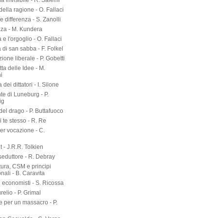
a invisibile - R. Salemi
della ragione - O. Fallaci
 differenza - S. Zanolli
zza - M. Kundera
 e l'orgoglio - O. Fallaci
a di san sabba - F. Folkel
zione liberale - P. Gobetti
tta delle Idee - M.
i
dei dittatori - I. Silone
te di Luneburg - P.
ig
el drago - P. Buttafuoco
 te stesso - R. Re
er vocazione - C.
 - J.R.R. Tolkien
seduttore - R. Debray
tura, CSM e principi
onali - B. Caravita
i economisti - S. Ricossa
elio - P. Grimal
 per un massacro - P.