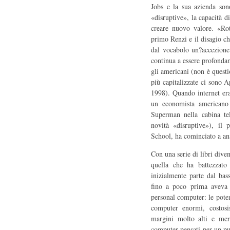
Jobs e la sua azienda son
«disruptive», la capacità di
creare nuovo valore. «Rot
primo Renzi e il disagio che
dal vocabolo un?accezione
continua a essere profonda
gli americani (non è questi
più capitalizzate ci sono 
1998). Quando internet era
un economista americano 
Superman nella cabina tel
novità «disruptive»), il
School, ha cominciato a an
Con una serie di libri dive
quella che ha battezzato
inizialmente parte dal ba
fino a poco prima aveva 
personal computer: le pote
computer enormi, costosis
margini molto alti e merc
computer pensati per un pub