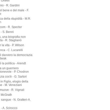
. Orwell
io - R. Gardini
del bene e del male - F.
e
rca della stupidità - M.R.
n
om - R. Spector
 - S. Benni
s, una biografia non
ta - R. Staglianò
 la vita - P. Wilson
nca - C. Lucarelli
è davvero la democrazia
ttwak
 la politica - Arendt
a un guerriero
onevole - P. Chodron
ia cos'è - G. Sartori
in Figlio, elogio della
ne - M. Veneziani
 muove - R. Vignali
P. McGrath
di sangue - N. Gratteri-A.
 - A. Scirocco