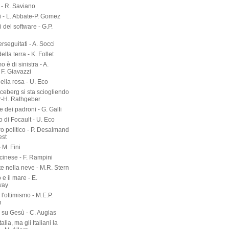
- R. Saviano
i - L. Abbate-P. Gomez
ri del software - G.P.
erseguitati - A. Socci
 della terra - K. Follet
mo è di sinistra - A.
 F. Giavazzi
ella rosa - U. Eco
 iceberg si sta sciogliendo
er-H. Rathgeber
e dei padroni - G. Galli
o di Focault - U. Eco
ro politico - P. Desalmand
est
- M. Fini
 cinese - F. Rampini
te nella neve - M.R. Stern
 e il mare - E.
way
l'ottimismo - M.E.P.
n
a su Gesù - C. Augias
talia, ma gli Italiani la