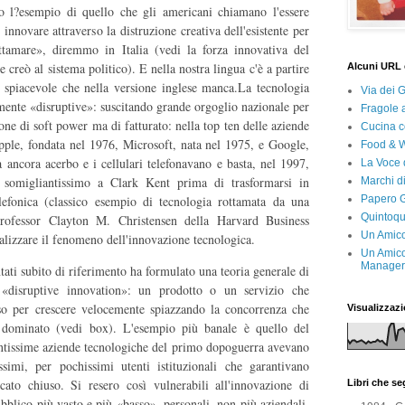
o l?esempio di quello che gli americani chiamano l'essere
 innovare attraverso la distruzione creativa dell'esistente per
tamare», diremmo in Italia (vedi la forza innovativa del
 creò al sistema politico). E nella nostra lingua c'è a partire
Alcuni URL 
 spiacevole che nella versione inglese manca.La tecnologia
Via dei 
mente «disruptive»: suscitando grande orgoglio nazionale per
Fragole 
one di soft power ma di fatturato: nella top ten delle aziende
Cucina c
Apple, fondata nel 1976, Microsoft, nata nel 1975, e Google,
Food & 
 ancora acerbo e i cellulari telefonavano e basta, nel 1997,
La Voce 
somigliantissimo a Clark Kent prima di trasformarsi in
Marchi d
Papero G
efonica (classico esempio di tecnologia rottamata da una
Quintoqu
 professor Clayton M. Christensen della Harvard Business
Un Amico
alizzare il fenomeno dell'innovazione tecnologica.
Un Amico
Manager 
ntati subito di riferimento ha formulato una teoria generale di
 «disruptive innovation»: un prodotto o un servizio che
sso per crescere velocemente spiazzando la concorrenza che
Visualizzazi
dominato (vedi box). L'esempio più banale è quello del
ntissime aziende tecnologiche del primo dopoguerra avevano
simi, per pochissimi utenti istituzionali che garantivano
ato chiuso. Si resero così vulnerabili all'innovazione di
Libri che s
blico più vasto e più «basso», personali, non più aziendali.