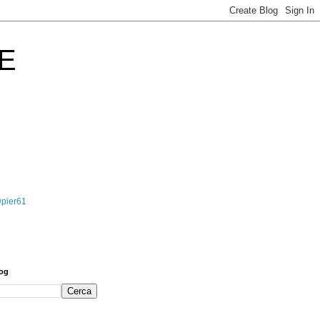
E
@pier61
log