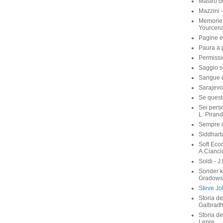
Mastro d
Mazzini 
Memorie 
Yourcen
Pagine e
Paura a p
Permissi
Saggio su
Sangue e 
Sarajevo
Se quest
Sei perso
L. Pirand
Sempre i
Siddhart
Soft Eco
A.Cianci
Soldi - J
Sonder 
Gradows
Steve Job
Storia de
Galbrait
Storia de
Lepre