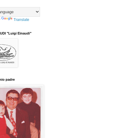
y
Translate
DI "Luigi Einaudi"
mio padre