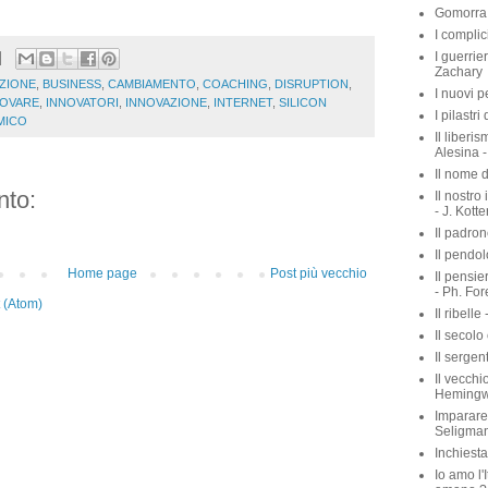
Gomorra 
I complic
I guerrie
Zachary
ZIONE
,
BUSINESS
,
CAMBIAMENTO
,
COACHING
,
DISRUPTION
,
I nuovi p
NOVARE
,
INNOVATORI
,
INNOVAZIONE
,
INTERNET
,
SILICON
I pilastri
MICO
Il liberis
Alesina -
Il nome d
to:
Il nostro
- J. Kott
Il padron
Il pendol
Home page
Post più vecchio
Il pensie
- Ph. For
 (Atom)
Il ribelle 
Il secolo
Il sergen
Il vecchio
Heming
Imparare 
Seligma
Inchiest
Io amo l'I