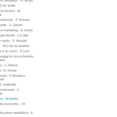
on Gesualdo - G. Verga
-D.M. Smith
di Adriano - M.
ar
soteriche - F. Pessoa
arte - S. Zanolli
on marketing - S. Godin
lla libertà - J.S. Mill
suolo - S. Vassalli
 - Voci da un assedio
o è un uomo - P. Levi
naggi in cerca d'autore -
ello
o - C. Reeve
a - H. Hesse
nomy - E.Realacci-
ullo
.K. Galbraith
kommando - S.
ki
s - Biografia
lla economia - J.K.
h
lla prima repubblica - A.