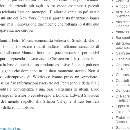
1984 - G
dotti da aziende più agili. Altro ovvio esempio: i piccoli
A modo m
a telefonia fissa dei monopoli. E allora diventa un po' sterile
Al di là 
Nietzsch
 sul sito del New York Times il giornalista finanziario James
Alla rice
ome mai l'innovazione dirompente che rottama lo status quo
Chapma
 spaventa noi europei.
Amazon.c
Bar sport
lumi a Petra Moser, economista tedesca di Stanford, che ha
Bill Gate
i (fondati) d'essere rimasti indietro. «Stanno cercando di
autorizza
 in posti come Monaco, finora con poco successo», per motivi
Calmi per
Eppure, seguendo la «curva» di Christensen ? la rottamazione
Carta bia
ga la base di utenti di un prodotto esclusivo ? non si può non
Che cos'
- E.N. Lu
ei giganti che dominano in un dato momento storico. Non si
Che cos'è
zi «disruptive» di Wikileaks: hanno preso un «prodotto»
Consigli 
issimi ? le informazioni riservate del Pentagono e della Cia ?
compassi
pidità e convenienza a una base vastissima di utenti. Loro
Democraz
Assange in territorio ecuadoregno a Londra, Edward Snowden
Di Padre 
Tradizio
e del mondo rispetto alla Silicon Valley e al suo business
Eppur si
) della rottamazione.
Follia - 
Fratelli 
Nicaso
Garibaldi
iere della Sera