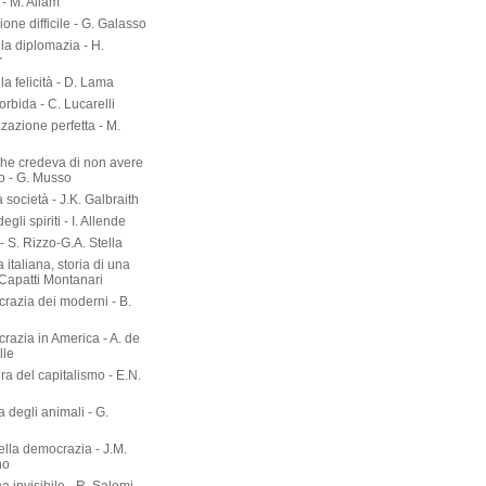
- M. Allam
zione difficile - G. Galasso
lla diplomazia - H.
r
lla felicità - D. Lama
torbida - C. Lucarelli
zazione perfetta - M.
he credeva di non avere
o - G. Musso
società - J.K. Galbraith
gli spiriti - I. Allende
- S. Rizzo-G.A. Stella
 italiana, storia di una
 Capatti Montanari
razia dei moderni - B.
razia in America - A. de
lle
ura del capitalismo - E.N.
ia degli animali - G.
ella democrazia - J.M.
no