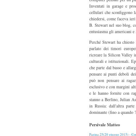
Inventati in garage e pro
cellulari che sconfiggono l
chiedersi, come faceva ieri
B. Stewart nel suo blog, c
entusiasma gli americani e
Perché Stewart ha chiesto 
parlato dei timori europe
ricreare la Silicon Valley
culturali e istituzionali. 
che parte dal basso e allar
pensare ai punti deboli d
può non pensare ai ragaz
esclusivo e con margini alt
e le hanno fornite con ra
stanno a Berlino, Julian 
in Russia: dall'altra part
dominante (fino a quando ?
Persivale Matteo
Pagina 25(20 giugno 2015) - Corr