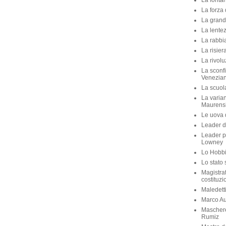
La fontan
La forza 
La grande
La lente
La rabbia
La risier
La rivolu
La sconfi
Venezian
La scuola 
La varian
Maurens
Le uova d
Leader di
Leader p
Lowney
Lo Hobbit
Lo stato 
Magistra
costituzi
Maledett
Marco Aur
Maschere
Rumiz