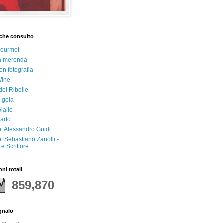
che consulto
Gourmet
a merenda
on fotografia
Wine
del Ribelle
i gola
iallo
arto
: Alessandro Guidi
: Sebastiano Zanolli -
e Scrittore
oni totali
859,870
egnalo