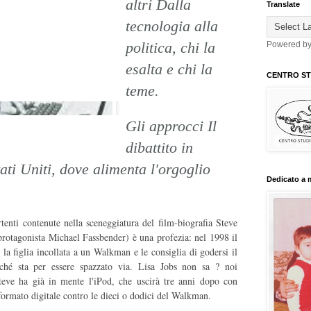
altri Dalla
Translate
tecnologia alla
politica, chi la
Powered b
esalta e chi la
CENTRO STU
teme.
Gli approcci Il
dibattito in
ati Uniti, dove alimenta l'orgoglio
Dedicato a 
tenti contenute nella sceneggiatura del film-biografia Steve
 protagonista Michael Fassbender) è una profezia: nel 1998 il
la figlia incollata a un Walkman e le consiglia di godersi il
rché sta per essere spazzato via. Lisa Jobs non sa ? noi
Steve ha già in mente l'iPod, che uscirà tre anni dopo con
formato digitale contro le dieci o dodici del Walkman.