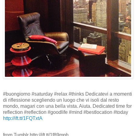
#buongiorno #saturday #relax #thinks Dedicatevi a momenti
di riflessione scegliendo un luogo che vi isoli dal resto
mondo, magari con una bella vista. Aiuta. Dedicated time for
reflection #reflection #goodlife #mind #bestlocation #today
http://ift.tt/1FQTxtA
from Tumblr http://ift.tt/1f89mph