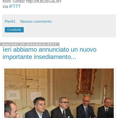
from Tumblr http://ift.tt/2BGaOiH
via
IFTTT
Pier61
Nessun commento:
Condividi
martedì 19 dicembre 2017
Ieri abbiamo annunciato un nuovo
importante insediamento...