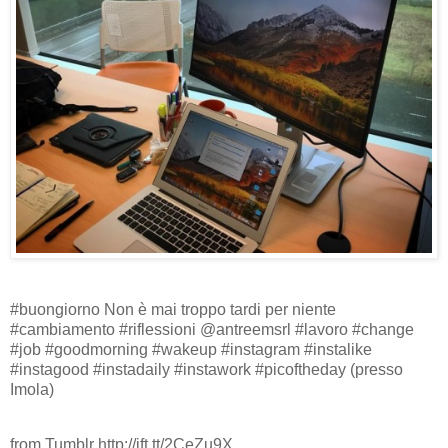
#buongiorno Non è mai troppo tardi per niente
#cambiamento #riflessioni @antreemsrl #lavoro #change
#job #goodmorning #wakeup #instagram #instalike
#instagood #instadaily #instawork #picoftheday (presso
Imola)
from Tumblr http://ift.tt/2CeZu9X