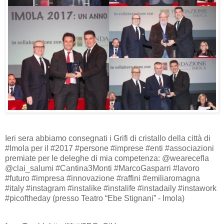
Ieri sera abbiamo consegnati i Grifi di cristallo della città di
#Imola per il #2017 #persone #imprese #enti #associazioni
premiate per le deleghe di mia competenza: @wearecefla
@clai_salumi #Cantina3Monti #MarcoGasparri #lavoro
#futuro #impresa #innovazione #raffini #emiliaromagna
#italy #instagram #instalike #instalife #instadaily #instawork
#picoftheday (presso Teatro “Ebe Stignani” - Imola)