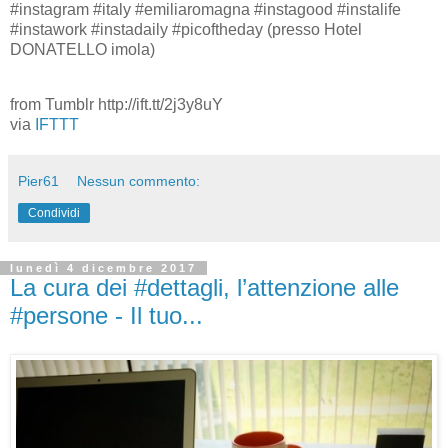
#instagram #italy #emiliaromagna #instagood #instalife
#instawork #instadaily #picoftheday (presso Hotel
DONATELLO imola)
from Tumblr http://ift.tt/2j3y8uY
via
IFTTT
Pier61
Nessun commento:
Condividi
lunedì 4 dicembre 2017
La cura dei #dettagli, l’attenzione alle
#persone - Il tuo...