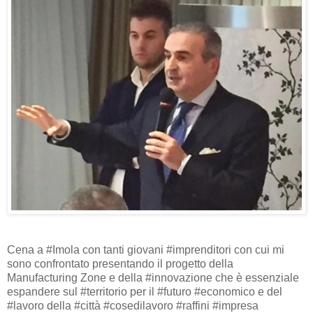
Cena a #Imola con tanti giovani #imprenditori con cui mi
sono confrontato presentando il progetto della
Manufacturing Zone e della #innovazione che è essenziale
espandere sul #territorio per il #futuro #economico e del
#lavoro della #città #cosedilavoro #raffini #impresa