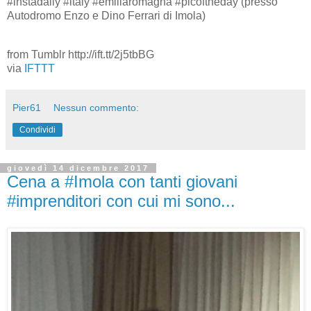
#instadaily #italy #emiliaromagna #picoftheday (presso
Autodromo Enzo e Dino Ferrari di Imola)
from Tumblr http://ift.tt/2j5tbBG
via
IFTTT
Pier61
Nessun commento:
Condividi
giovedì 14 dicembre 2017
Cena a #Imola con tanti giovani
#imprenditori con cui mi sono...