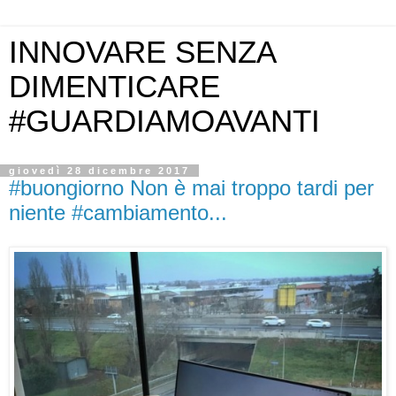
INNOVARE SENZA
DIMENTICARE
#GUARDIAMOAVANTI
giovedì 28 dicembre 2017
#buongiorno Non è mai troppo tardi per
niente #cambiamento...