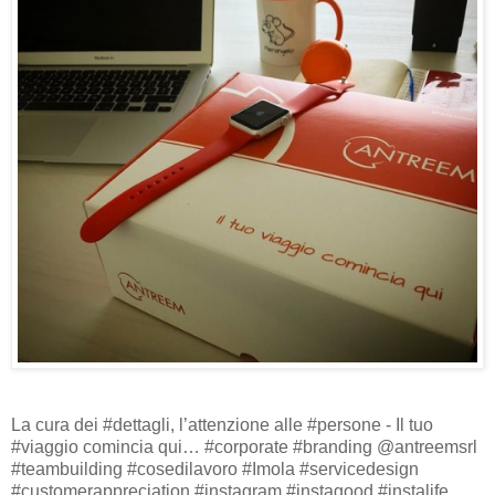
La cura dei #dettagli, l’attenzione alle #persone - Il tuo
#viaggio comincia qui… #corporate #branding @antreemsrl
#teambuilding #cosedilavoro #Imola #servicedesign
#customerappreciation #instagram #instagood #instalife