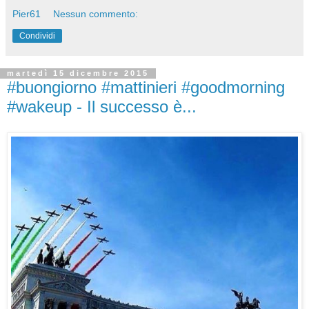
Pier61
Nessun commento:
Condividi
martedì 15 dicembre 2015
#buongiorno #mattinieri #goodmorning
#wakeup - Il successo è...