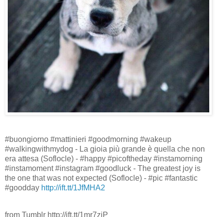
#buongiorno #mattinieri #goodmorning #wakeup
#walkingwithmydog - La gioia più grande è quella che non
era attesa (Soflocle) - #happy #picoftheday #instamorning
#instamoment #instagram #goodluck - The greatest joy is
the one that was not expected (Soflocle) - #pic #fantastic
#goodday
http://ift.tt/1JfMHA2
from Tumblr http://ift.tt/1mr7ziP