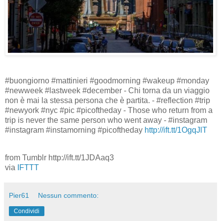
#buongiorno #mattinieri #goodmorning #wakeup #monday
#newweek #lastweek #december - Chi torna da un viaggio
non è mai la stessa persona che è partita. - #reflection #trip
#newyork #nyc #pic #picoftheday - Those who return from a
trip is never the same person who went away - #instagram
#instagram #instamorning #picoftheday
http://ift.tt/1OgqJlT
from Tumblr http://ift.tt/1JDAaq3
via
IFTTT
Pier61
Nessun commento:
Condividi