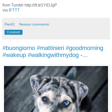
from Tumblr http://ift.tt/1YlDJgP
via
IFTTT
Pier61
Nessun commento:
Condividi
#buongiorno #mattinieri #goodmorning
#wakeup #walkingwithmydog -...