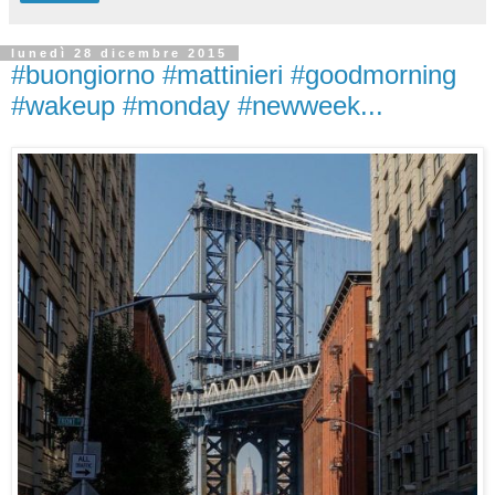
lunedì 28 dicembre 2015
#buongiorno #mattinieri #goodmorning
#wakeup #monday #newweek...