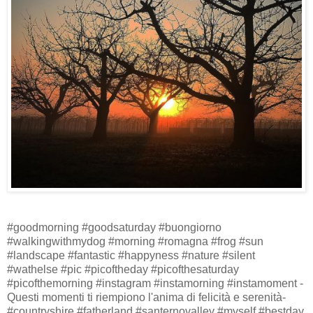
#goodmorning #goodsaturday #buongiorno
#walkingwithmydog #morning #romagna #frog #sun
#landscape #fantastic #happyness #nature #silent
#wathelse #pic #picoftheday #picofthesaturday
#picofthemorning #instagram #instamorning #instamoment -
Questi momenti ti riempiono l'anima di felicità e serenità-
#countryshire #fatherland #santernovalley #myself #bestday