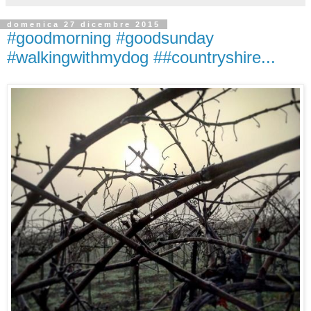
domenica 27 dicembre 2015
#goodmorning #goodsunday
#walkingwithmydog ##countryshire...