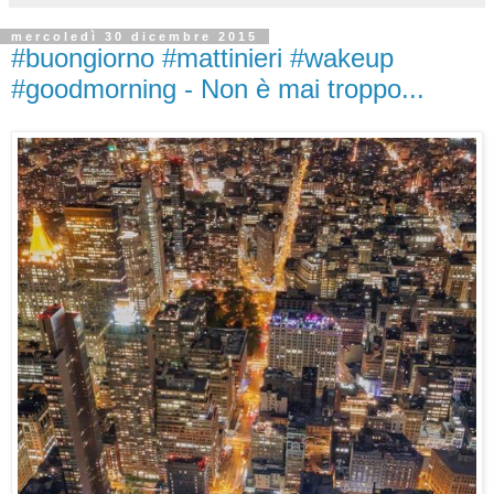
mercoledì 30 dicembre 2015
#buongiorno #mattinieri #wakeup
#goodmorning - Non è mai troppo...