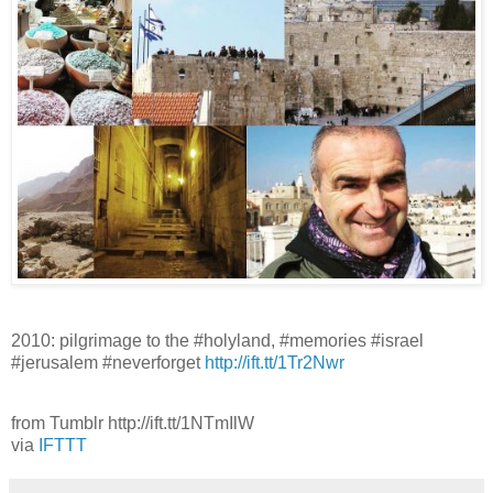
2010: pilgrimage to the #holyland, #memories #israel
#jerusalem #neverforget
http://ift.tt/1Tr2Nwr
from Tumblr http://ift.tt/1NTmIlW
via
IFTTT