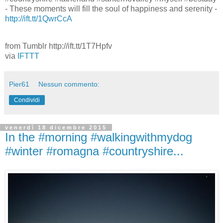
- These moments will fill the soul of happiness and serenity -
http://ift.tt/1QwrCcA
from Tumblr http://ift.tt/1T7Hpfv
via
IFTTT
Pier61
Nessun commento:
Condividi
venerdì 18 dicembre 2015
In the #morning #walkingwithmydog
#winter #romagna #countryshire...