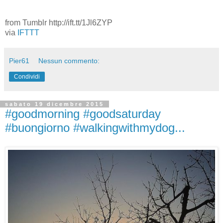
from Tumblr http://ift.tt/1Jl6ZYP
via
IFTTT
Pier61
Nessun commento:
Condividi
sabato 19 dicembre 2015
#goodmorning #goodsaturday
#buongiorno #walkingwithmydog...