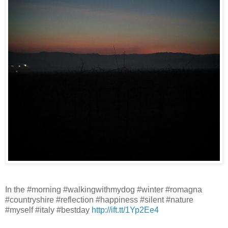
In the #morning #walkingwithmydog #winter #romagna
#countryshire #reflection #happiness #silent #nature
#myself #italy #bestday
http://ift.tt/1Yp2Ee4