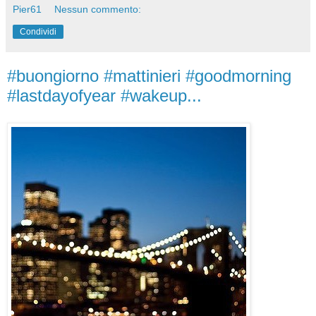
Pier61
Nessun commento:
Condividi
#buongiorno #mattinieri #goodmorning
#lastdayofyear #wakeup...