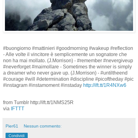
#buongiorno #mattinieri #goodmorning #wakeup #reflection
- Alle volte il vincitore è semplicemente un sognatore che
non ha mai mollato. (J.Morrison) - #remember #nevergiveup
#neverforget #maimollare - Sometimes the winner is simply
a dreamer who never gave up. (J.Morrison) - #untiltheend
#courage #will #determination #discipline #picoftheday #pic
#instagram #instamoment #instaday
http://ift.tt/1R4NXw6
from Tumblr http://ift.tt/1NMS25R
via
IFTTT
Pier61
Nessun commento:
Condividi