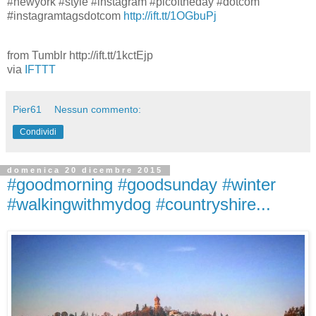
#newyork #style #instagram #picoftheday #dotcom
#instagramtagsdotcom
http://ift.tt/1OGbuPj
from Tumblr http://ift.tt/1kctEjp
via
IFTTT
Pier61
Nessun commento:
Condividi
domenica 20 dicembre 2015
#goodmorning #goodsunday #winter
#walkingwithmydog #countryshire...