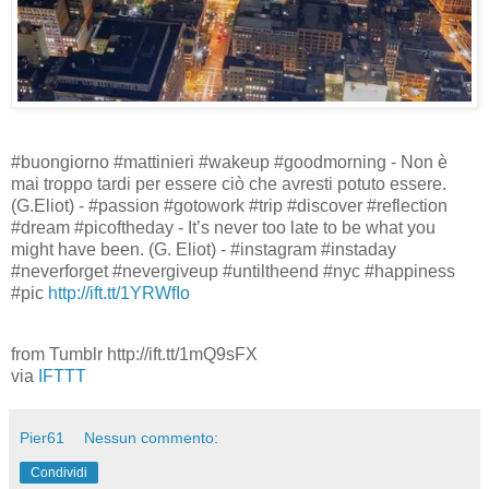
#buongiorno #mattinieri #wakeup #goodmorning - Non è
mai troppo tardi per essere ciò che avresti potuto essere.
(G.Eliot) - #passion #gotowork #trip #discover #reflection
#dream #picoftheday - It’s never too late to be what you
might have been. (G. Eliot) - #instagram #instaday
#neverforget #nevergiveup #untiltheend #nyc #happiness
#pic
http://ift.tt/1YRWfIo
from Tumblr http://ift.tt/1mQ9sFX
via
IFTTT
Pier61
Nessun commento:
Condividi