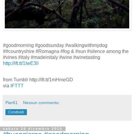
#goodmorning #goodsunday #walkingwithmydog
##countryshire #Romagna #fog & #sun #silence among the
#vines #italy #madeinitaly #wine #winetasting
http://ift.tt/1IwE3lI
from Tumblr http://ift.tt/1mHmeGD
via
IFTTT
Pier61
Nessun commento:
Condividi
sabato 26 dicembre 2015