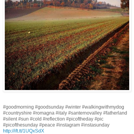
#goodmorning #goodsunday #winter #walkingwithmydog
#countryshire #romagna #italy #santernovalley #fatherland
#silent #sun #cold #reflection #picoftheday #pic
#picofthesunday #peace #instagram #instasunday
http://ift.tt/1UQxSdX