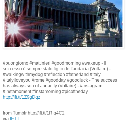
#buongiorno #mattinieri #goodmorning #wakeup - Il
successo è sempre stato figlio dell'audacia (Voltaire) -
#walkingwithmydog #reflection #fatherland #italy
#italyiloveyou #rome #goodday #goodluck - The success
has always son of audacity (Voltaire) - #instagram
#instamoment #instamorning #picoftheday
http://ift.tt/1Z9gDqz
from Tumblr http://ift.tt/1Rlq4C2
via
IFTTT