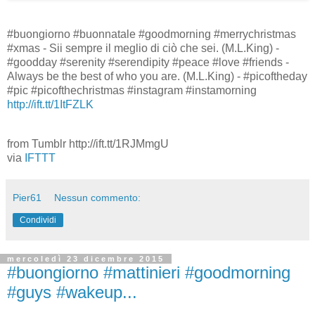
#buongiorno #buonnatale #goodmorning #merrychristmas
#xmas - Sii sempre il meglio di ciò che sei. (M.L.King) -
#goodday #serenity #serendipity #peace #love #friends -
Always be the best of who you are. (M.L.King) - #picoftheday
#pic #picofthechristmas #instagram #instamorning
http://ift.tt/1ItFZLK
from Tumblr http://ift.tt/1RJMmgU
via
IFTTT
Pier61
Nessun commento:
Condividi
mercoledì 23 dicembre 2015
#buongiorno #mattinieri #goodmorning
#guys #wakeup...