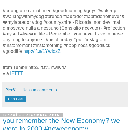
#buongiorno #mattinieri #goodmorning #guys #wakeup
#walkingwithmydog #brenda #labrador #labradorretriever #i
❤️mylabrador #dog #countryshire - Ricorda: non devi mai
dimostrare nulla a nessuno (Consiglio ricevuto) - #reflection
#myself #liveyourlife - Remember, you never have to prove
anything to anyone - #picoftheday #pic #instagram
#instamoment #instamorning #happiness #goodluck
#goodlife
http://ift.tt/1YwiqsZ
from Tumblr http://ift.tt/1YwiKrM
via
IFTTT
Pier61
Nessun commento:
Condividi
lunedì 21 dicembre 2015
you remember the New Economy? we
were in 2000 #neweconomy...