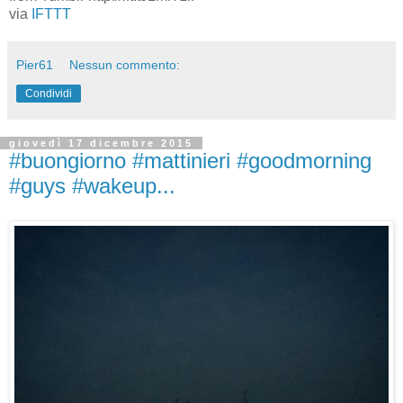
via
IFTTT
Pier61
Nessun commento:
Condividi
giovedì 17 dicembre 2015
#buongiorno #mattinieri #goodmorning
#guys #wakeup...