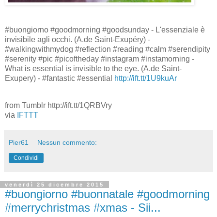
#buongiorno #goodmorning #goodsunday - L'essenziale è
invisibile agli occhi. (A.de Saint-Exupéry) -
#walkingwithmydog #reflection #reading #calm #serendipity
#serenity #pic #picoftheday #instagram #instamorning -
What is essential is invisible to the eye. (A.de Saint-
Exupery) - #fantastic #essential
http://ift.tt/1U9kuAr
from Tumblr http://ift.tt/1QRBVry
via
IFTTT
Pier61
Nessun commento:
Condividi
venerdì 25 dicembre 2015
#buongiorno #buonnatale #goodmorning
#merrychristmas #xmas - Sii...