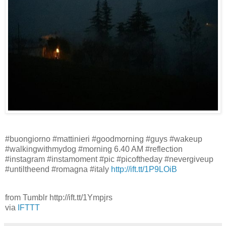
#buongiorno #mattinieri #goodmorning #guys #wakeup
#walkingwithmydog #morning 6.40 AM #reflection
#instagram #instamoment #pic #picoftheday #nevergiveup
#untiltheend #romagna #italy
http://ift.tt/1P9LOiB
from Tumblr http://ift.tt/1Ympjrs
via
IFTTT