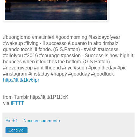
#buongiorno #mattinieri #goodmorning #lastdayofyear
#wakeup #living - Il successo è quanto in alto rimbalzi
quando tocchi il fondo. (G.S.Patton) - #wish #success
#allofyou #2016 #courage #passion - Success is how high it
bounces when it touches the bottom. (G.S.Patton) -
#nevergiveup #untiltheend #nyc #soon #picoftheday #pic
#instagram #instaday #happy #goodday #goodluck
http://ift.tt/1kv6ipr
from Tumblr http://ift.tt/1P1lJxK
via
IFTTT
Pier61
Nessun commento:
Condividi