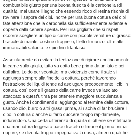
combustibile giusto per una buona riuscita è la carbonella (di
qualità), mai usare il legno che essendo ricco di resina rischia di
rovinare il sapore dei cibi. Inoltre per una buona cottura dei cibi
fate attenzione che la carbonella sia sufficientemente ardente e
coperta dalla cenere spenta. Per una grigliata che si rispetti
occorre scegliere un tipo di carne con piccole venature di grasso:
braciole di maiale, costine di agnello, filetti di manzo, oltre alle
immancabili salcicce e spiedini di fantasia.
Assolutamente da evitare la tentazione di rigirare continuamente
la carne sulla griglia, tutto va cotto bene prima da un lato e poi
dall'altro. Lo do per scontato, ma evidenzio come il sale si
aggiunga sempre alla fine della cottura, perché favorendo
l’estrazione dei liquidi tende ad asciugare precocemente i cibi in
cottura, così come il grasso della carne invece va lasciato
attaccato a quest’ultima per ottenere maggiore succulenza e
gusto. Anche i condimenti si aggiungono al termine della cottura,
usando olio, burro o altri grassi prima, si rischia di far bruciare il
cibo in cottura o anche di farlo cuocere troppo rapidamente,
indurendolo. Una certa differenza di qualità si ottiene se effettuate
una marinatura leggera a base di aceto o limone il giorno prima
oppure, se diventa troppo impegnativa la cosa, almeno qualche