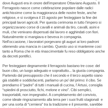
dove Augusti era in onore dell'imperatore Ottaviano Augusto. Il
Ferragosto nasce come celebrazione popolare dalle radici
antichissime come la maggioranza delle nostre feste, anche
religiose, e si svolgeva il 15 agosto per festeggiare la fine dei
principali lavori agricoli. Per questa cerimonia in tutto l'impero si
organizzavano corse di cavalli e animali da tiro, cavalli, asini e
muli, che venivano dispensati dal lavoro e agghindati con fiori.
Naturalmente si mangiava e beveva in compagnia.
Nell'occasione, i lavoratori porgevano gli auguri ai loro padroni
ottenendo una mancia in cambio. Questo uso si mantenne così
tanto a Roma che in età rinascimentale fu reso obbligatorio anche
da decreti pontifici.
Per festeggiare degnamente il ferragosto bastano tre cose: del
buon cibo, un luogo adeguato e soprattutto... la giusta compagnia.
Partendo dal presupposto che il secondo e il terzo aspetto siano
già stabiliti e soddisfacenti, parliamo un po’ del primo: il cibo. Se
prendiamo il “padre” di tutti i manuali di cucina, l’ Artusi, consiglia
“spiedini di prosciutto, fichi, melone e vino”. Cibi semplici,
trasportabili, non impegnativi. A completamento del convivio,
come ideale ringraziamento alla terra per i suoi frutti stagionali e
per una sorta di “cerniera” tra la tradizione e il presente, sarebbe