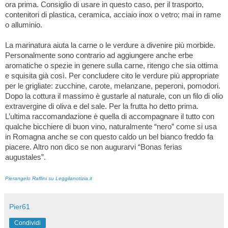
ora prima. Consiglio di usare in questo caso, per il trasporto,
contenitori di plastica, ceramica, acciaio inox o vetro; mai in rame
o alluminio.
La marinatura aiuta la carne o le verdure a divenire più morbide.
Personalmente sono contrario ad aggiungere anche erbe
aromatiche o spezie in genere sulla carne, ritengo che sia ottima
e squisita già così. Per concludere cito le verdure più appropriate
per le grigliate: zucchine, carote, melanzane, peperoni, pomodori.
Dopo la cottura il massimo è gustarle al naturale, con un filo di olio
extravergine di oliva e del sale. Per la frutta ho detto prima.
L’ultima raccomandazione è quella di accompagnare il tutto con
qualche bicchiere di buon vino, naturalmente “nero” come si usa
in Romagna anche se con questo caldo un bel bianco freddo fa
piacere. Altro non dico se non augurarvi “Bonas ferias
augustales”.
Pierangelo Raffini su Leggilanotizia.it
Pier61
Condividi