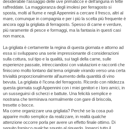
desiderabile l’assaggio delle uve primaticce e dell’anguria in fette
raffreddate. La maggioranza degli imolesi per ferragosto si
sposta, molti al fiume e negli Appennini a cercare il fresco, altri al
mare, comunque in compagnia e per i più la scelta più frequente è
ancora oggi la grigliata di ferragosto. Spesso di carne e verdure,
più raramente di pesce e formaggi, ma la fantasia in questi casi
non manca.
La grigliata è certamente la regina di questa giornata e attorno ad
essa si sviluppano una serie impressionante di considerazioni
sulla cottura, sul tipo e la qualità, sui tagli della carne, sulle
esperienze passate, intrecciandosi con valutazioni e racconti che
finiscono molto lontano dal tema originale virando verso una certa
trivialità proporzionalmente all’aumento della quantità di vino
bevuta. La grigliata è l’icona del ferragosto. Ricordo con nitidezza
questa giornata sugli Appennini con i miei genitori e i loro amici, in
un susseguirsi di scherzi e battute. Una felicità semplice e
nostrana che terminava normalmente con gare di briscola,
tresette o bocce.
Ma come organizzare una grigliata? Perché se la cosa può
apparire molto semplice da realizzare, in realtà qualche
attenzione occorre porla per avere un effetto finale ottimo. Di
seguito fornisco qualche spunto al riguardo. Innanzi tutto il