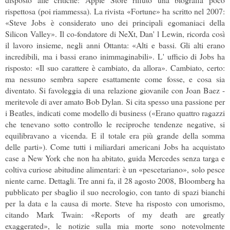
rispettosa (poi riammessa). La rivista «Fortune» ha scritto nel 2007:
«Steve Jobs è considerato uno dei principali egomaniaci della
Silicon Valley». Il co-fondatore di NeXt, Dan' l Lewin, ricorda così
il lavoro insieme, negli anni Ottanta: «Alti e bassi. Gli alti erano
incredibili, ma i bassi erano inimmaginabili». L' ufficio di Jobs ha
risposto: «Il suo carattere è cambiato, da allora». Cambiato, certo:
ma nessuno sembra sapere esattamente come fosse, e cosa sia
diventato. Si favoleggia di una relazione giovanile con Joan Baez -
meritevole di aver amato Bob Dylan. Si cita spesso una passione per
i Beatles, indicati come modello di business («Erano quattro ragazzi
che tenevano sotto controllo le reciproche tendenze negative, si
equilibravano a vicenda. E il totale era più grande della somma
delle parti»). Come tutti i miliardari americani Jobs ha acquistato
case a New York che non ha abitato, guida Mercedes senza targa e
coltiva curiose abitudine alimentari: è un «pescetariano», solo pesce
niente carne. Dettagli. Tre anni fa, il 28 agosto 2008, Bloomberg ha
pubblicato per sbaglio il suo necrologio, con tanto di spazi bianchi
per la data e la causa di morte. Steve ha risposto con umorismo,
citando Mark Twain: «Reports of my death are greatly
exaggerated», le notizie sulla mia morte sono notevolmente