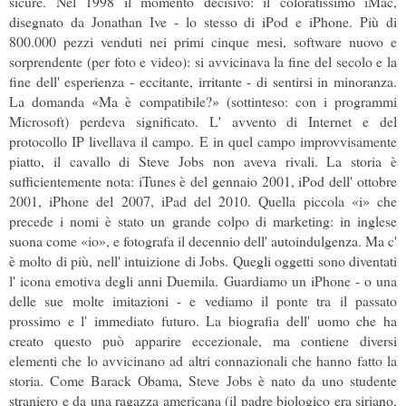
sicure. Nel 1998 il momento decisivo: il coloratissimo iMac,
disegnato da Jonathan Ive - lo stesso di iPod e iPhone. Più di
800.000 pezzi venduti nei primi cinque mesi, software nuovo e
sorprendente (per foto e video): si avvicinava la fine del secolo e la
fine dell' esperienza - eccitante, irritante - di sentirsi in minoranza.
La domanda «Ma è compatibile?» (sottinteso: con i programmi
Microsoft) perdeva significato. L' avvento di Internet e del
protocollo IP livellava il campo. E in quel campo improvvisamente
piatto, il cavallo di Steve Jobs non aveva rivali. La storia è
sufficientemente nota: iTunes è del gennaio 2001, iPod dell' ottobre
2001, iPhone del 2007, iPad del 2010. Quella piccola «i» che
precede i nomi è stato un grande colpo di marketing: in inglese
suona come «io», e fotografa il decennio dell' autoindulgenza. Ma c'
è molto di più, nell' intuizione di Jobs. Quegli oggetti sono diventati
l' icona emotiva degli anni Duemila. Guardiamo un iPhone - o una
delle sue molte imitazioni - e vediamo il ponte tra il passato
prossimo e l' immediato futuro. La biografia dell' uomo che ha
creato questo può apparire eccezionale, ma contiene diversi
elementi che lo avvicinano ad altri connazionali che hanno fatto la
storia. Come Barack Obama, Steve Jobs è nato da uno studente
straniero e da una ragazza americana (il padre biologico era siriano,