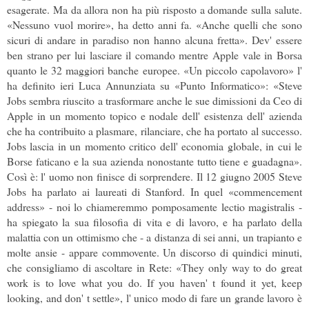
esagerate. Ma da allora non ha più risposto a domande sulla salute.
«Nessuno vuol morire», ha detto anni fa. «Anche quelli che sono
sicuri di andare in paradiso non hanno alcuna fretta». Dev' essere
ben strano per lui lasciare il comando mentre Apple vale in Borsa
quanto le 32 maggiori banche europee. «Un piccolo capolavoro» l'
ha definito ieri Luca Annunziata su «Punto Informatico»: «Steve
Jobs sembra riuscito a trasformare anche le sue dimissioni da Ceo di
Apple in un momento topico e nodale dell' esistenza dell' azienda
che ha contribuito a plasmare, rilanciare, che ha portato al successo.
Jobs lascia in un momento critico dell' economia globale, in cui le
Borse faticano e la sua azienda nonostante tutto tiene e guadagna».
Così è: l' uomo non finisce di sorprendere. Il 12 giugno 2005 Steve
Jobs ha parlato ai laureati di Stanford. In quel «commencement
address» - noi lo chiameremmo pomposamente lectio magistralis -
ha spiegato la sua filosofia di vita e di lavoro, e ha parlato della
malattia con un ottimismo che - a distanza di sei anni, un trapianto e
molte ansie - appare commovente. Un discorso di quindici minuti,
che consigliamo di ascoltare in Rete: «They only way to do great
work is to love what you do. If you haven' t found it yet, keep
looking, and don' t settle», l' unico modo di fare un grande lavoro è