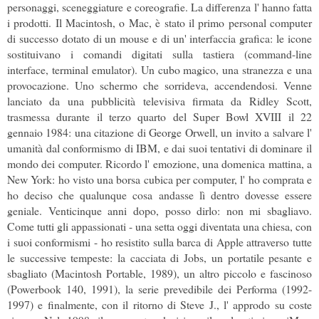
personaggi, sceneggiature e coreografie. La differenza l' hanno fatta
i prodotti. Il Macintosh, o Mac, è stato il primo personal computer
di successo dotato di un mouse e di un' interfaccia grafica: le icone
sostituivano i comandi digitati sulla tastiera (command-line
interface, terminal emulator). Un cubo magico, una stranezza e una
provocazione. Uno schermo che sorrideva, accendendosi. Venne
lanciato da una pubblicità televisiva firmata da Ridley Scott,
trasmessa durante il terzo quarto del Super Bowl XVIII il 22
gennaio 1984: una citazione di George Orwell, un invito a salvare l'
umanità dal conformismo di IBM, e dai suoi tentativi di dominare il
mondo dei computer. Ricordo l' emozione, una domenica mattina, a
New York: ho visto una borsa cubica per computer, l' ho comprata e
ho deciso che qualunque cosa andasse lì dentro dovesse essere
geniale. Venticinque anni dopo, posso dirlo: non mi sbagliavo.
Come tutti gli appassionati - una setta oggi diventata una chiesa, con
i suoi conformismi - ho resistito sulla barca di Apple attraverso tutte
le successive tempeste: la cacciata di Jobs, un portatile pesante e
sbagliato (Macintosh Portable, 1989), un altro piccolo e fascinoso
(Powerbook 140, 1991), la serie prevedibile dei Performa (1992-
1997) e finalmente, con il ritorno di Steve J., l' approdo su coste