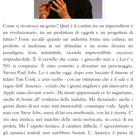
Come si riconosce un genio? Qual è il confine tra un imprenditore e
un rivoluzionario, tra un produttore di oggetti e un progettista di
futuro? Forse accade quando un' industria forma una cultura, un
prodotto si trasforma in un' abitudine e un uomo diventa un
paradigma: testa inimitabile, vicenda imprevedibile, successo
irriproducibile. È il cervello che conta: i girocollo neri e i Levi' s
501 si comprano. È stato costretto a diventare un personaggio,
Steven Paul Jobs. Lo è anche oggi, dopo aver lasciato il timone al
fidato Tim Cook, e aver scritto - con un ottimismo che è il sale e il
segno dell' America - «credo che i giorni migliori e più innovativi di
Apple siano davanti a noi». Da utenti appassionati ce lo auguriamo,
anche di fronte all' evidenza della malattia. Ma diciamolo: anche i
giorni dietro di noi sono stati memorabili, comunque vada. Apple è
nata con Steve Jobs, senza di lui era moribonda, con lui è risorta. C'
era una mistica, nel marchio della mela morsicata, in cerca di un
profeta. Ma l' aspetto ieratico, il carattere difficile, l' egocentrismo e
gli annunci teatrali non sarebbero bastati. L' America è piena di