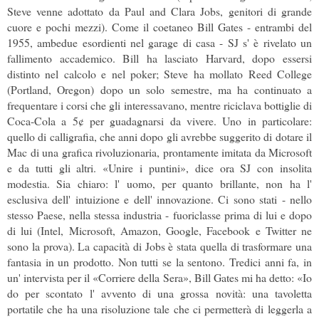
Steve venne adottato da Paul and Clara Jobs, genitori di grande
cuore e pochi mezzi). Come il coetaneo Bill Gates - entrambi del
1955, ambedue esordienti nel garage di casa - SJ s' è rivelato un
fallimento accademico. Bill ha lasciato Harvard, dopo essersi
distinto nel calcolo e nel poker; Steve ha mollato Reed College
(Portland, Oregon) dopo un solo semestre, ma ha continuato a
frequentare i corsi che gli interessavano, mentre riciclava bottiglie di
Coca-Cola a 5¢ per guadagnarsi da vivere. Uno in particolare:
quello di calligrafia, che anni dopo gli avrebbe suggerito di dotare il
Mac di una grafica rivoluzionaria, prontamente imitata da Microsoft
e da tutti gli altri. «Unire i puntini», dice ora SJ con insolita
modestia. Sia chiaro: l' uomo, per quanto brillante, non ha l'
esclusiva dell' intuizione e dell' innovazione. Ci sono stati - nello
stesso Paese, nella stessa industria - fuoriclasse prima di lui e dopo
di lui (Intel, Microsoft, Amazon, Google, Facebook e Twitter ne
sono la prova). La capacità di Jobs è stata quella di trasformare una
fantasia in un prodotto. Non tutti se la sentono. Tredici anni fa, in
un' intervista per il «Corriere della Sera», Bill Gates mi ha detto: «Io
do per scontato l' avvento di una grossa novità: una tavoletta
portatile che ha una risoluzione tale che ci permetterà di leggerla a