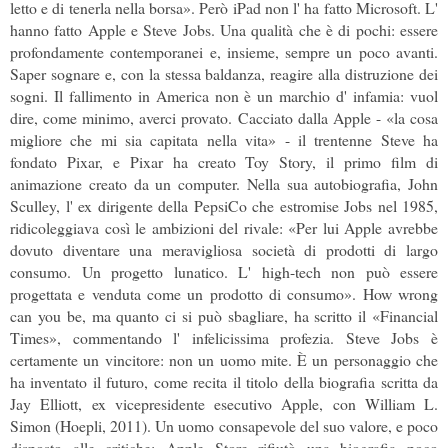
letto e di tenerla nella borsa». Però iPad non l' ha fatto Microsoft. L'
hanno fatto Apple e Steve Jobs. Una qualità che è di pochi: essere
profondamente contemporanei e, insieme, sempre un poco avanti.
Saper sognare e, con la stessa baldanza, reagire alla distruzione dei
sogni. Il fallimento in America non è un marchio d' infamia: vuol
dire, come minimo, averci provato. Cacciato dalla Apple - «la cosa
migliore che mi sia capitata nella vita» - il trentenne Steve ha
fondato Pixar, e Pixar ha creato Toy Story, il primo film di
animazione creato da un computer. Nella sua autobiografia, John
Sculley, l' ex dirigente della PepsiCo che estromise Jobs nel 1985,
ridicoleggiava così le ambizioni del rivale: «Per lui Apple avrebbe
dovuto diventare una meravigliosa società di prodotti di largo
consumo. Un progetto lunatico. L' high-tech non può essere
progettata e venduta come un prodotto di consumo». How wrong
can you be, ma quanto ci si può sbagliare, ha scritto il «Financial
Times», commentando l' infelicissima profezia. Steve Jobs è
certamente un vincitore: non un uomo mite. È un personaggio che
ha inventato il futuro, come recita il titolo della biografia scritta da
Jay Elliott, ex vicepresidente esecutivo Apple, con William L.
Simon (Hoepli, 2011). Un uomo consapevole del suo valore, e poco
disposto alle critiche: Apple Store rifiutò una biografia poco