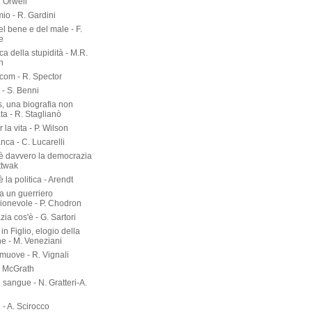
. Orwell
io - R. Gardini
del bene e del male - F.
e
rca della stupidità - M.R.
n
om - R. Spector
 - S. Benni
s, una biografia non
ta - R. Staglianò
 la vita - P. Wilson
nca - C. Lucarelli
è davvero la democrazia
ttwak
 la politica - Arendt
a un guerriero
onevole - P. Chodron
ia cos'è - G. Sartori
in Figlio, elogio della
ne - M. Veneziani
 muove - R. Vignali
P. McGrath
di sangue - N. Gratteri-A.
 - A. Scirocco