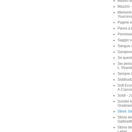
Mastro d
Mazzini 
Memorie 
Yourcen
Pagine e
Paura a p
Permissi
Saggio su
Sangue e 
Sarajevo
Se quest
Sei perso
L. Pirand
Sempre i
Siddhart
Soft Eco
A.Cianci
Soldi - J
Sonder 
Gradows
Steve Job
Storia de
Galbrait
Storia de
Lepre