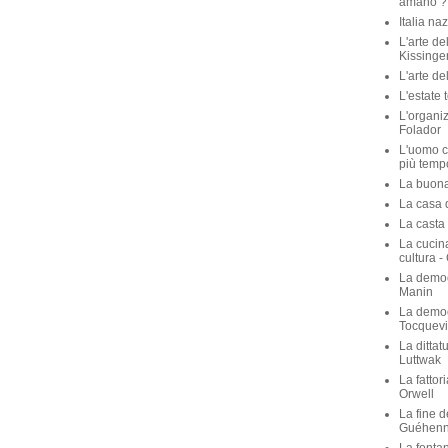
amano ? 
Italia na
L'arte de
Kissinge
L'arte de
L'estate 
L'organiz
Folador
L'uomo c
più temp
La buona 
La casa de
La casta 
La cucina
cultura -
La democ
Manin
La democ
Tocquevi
La dittat
Luttwak
La fattor
Orwell
La fine d
Guéhen