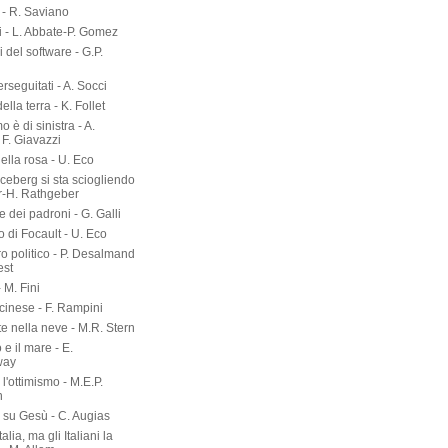
- R. Saviano
i - L. Abbate-P. Gomez
ri del software - G.P.
erseguitati - A. Socci
 della terra - K. Follet
mo è di sinistra - A.
 F. Giavazzi
ella rosa - U. Eco
 iceberg si sta sciogliendo
er-H. Rathgeber
e dei padroni - G. Galli
o di Focault - U. Eco
ro politico - P. Desalmand
est
- M. Fini
 cinese - F. Rampini
te nella neve - M.R. Stern
 e il mare - E.
way
l'ottimismo - M.E.P.
n
a su Gesù - C. Augias
talia, ma gli Italiani la