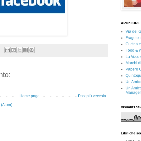
Alcuni URL 
Via dei 
Fragole 
Cucina c
Food & 
La Voce 
Marchi d
Papero G
to:
Quintoqu
Un Amico
Un Amico
Manager 
Home page
Post più vecchio
 (Atom)
Visualizzazi
Libri che s