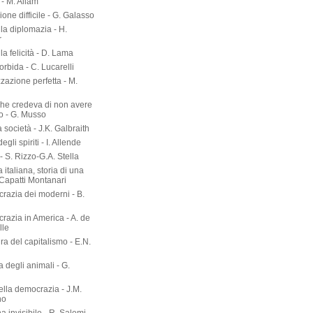
- M. Allam
zione difficile - G. Galasso
lla diplomazia - H.
r
lla felicità - D. Lama
torbida - C. Lucarelli
zazione perfetta - M.
he credeva di non avere
o - G. Musso
società - J.K. Galbraith
gli spiriti - I. Allende
- S. Rizzo-G.A. Stella
 italiana, storia di una
 Capatti Montanari
razia dei moderni - B.
razia in America - A. de
lle
ura del capitalismo - E.N.
ia degli animali - G.
ella democrazia - J.M.
no