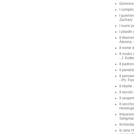
Gomorra 
I complic
I guerrie
Zachary
I nuovi p
I pilastri
Il liberis
Alesina -
Il nome d
Il nostro
- J. Kott
Il padron
Il pendol
Il pensie
- Ph. For
Il ribelle 
Il secolo
Il sergen
Il vecchio
Heming
Imparare 
Seligma
Inchiest
Io amo l'I