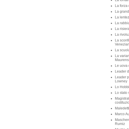
La fontan
La forza 
La grande
La lente
La rabbia
La risier
La rivolu
La sconfi
Venezian
La scuola 
La varian
Maurens
Le uova d
Leader di
Leader p
Lowney
Lo Hobbit
Lo stato 
Magistra
costituzi
Maledett
Marco Aur
Maschere
Rumiz