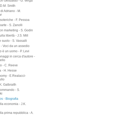
on Gesualdo - G. Verga
-D.M. Smith
di Adriano - M.
ar
soteriche - F. Pessoa
arte - S. Zanolli
on marketing - S. Godin
lla libertà - J.S. Mill
suolo - S. Vassalli
 - Voci da un assedio
o è un uomo - P. Levi
naggi in cerca d'autore -
ello
o - C. Reeve
a - H. Hesse
nomy - E.Realacci-
ullo
.K. Galbraith
kommando - S.
ki
s - Biografia
lla economia - J.K.
h
lla prima repubblica - A.