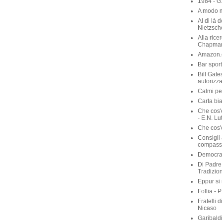
1984 - G
A modo m
Al di là 
Nietzsch
Alla rice
Chapma
Amazon.c
Bar sport
Bill Gate
autorizza
Calmi per
Carta bia
Che cos'
- E.N. Lu
Che cos'è
Consigli 
compassi
Democraz
Di Padre 
Tradizio
Eppur si
Follia - 
Fratelli 
Nicaso
Garibaldi