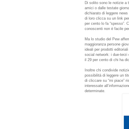
Di solito sono le notizie a 
amici o dalle testate giorn
dichiarato di leggere news
di loro clicca su un link pe
per cento lo fa “spesso”. C
conoscenti non è facile per
Ma lo studio del Pew afferm
maggioranza persone giovan
ideali per prodotti editori
social network: i due-terzi
il 29 per cento di chi ha di
Inoltre chi condivide notizi
possibilità di leggere un ti
di cliccare su “mi piace” r
interessate all’informazi
determinate.