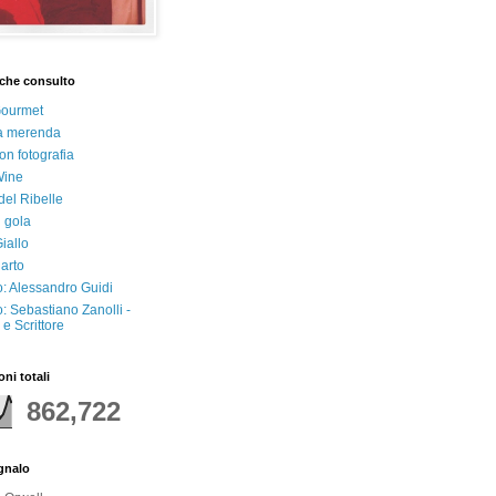
che consulto
Gourmet
a merenda
on fotografia
Wine
del Ribelle
i gola
iallo
arto
: Alessandro Guidi
: Sebastiano Zanolli -
e Scrittore
oni totali
862,722
egnalo