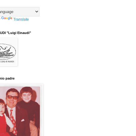
y
Translate
DI "Luigi Einaudi"
mio padre