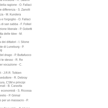
a invisibile - R. Salemi
della ragione - O. Fallaci
 differenza - S. Zanolli
zza - M. Kundera
 e l'orgoglio - O. Fallaci
a di san sabba - F. Folkel
zione liberale - P. Gobetti
tta delle Idee - M.
i
dei dittatori - I. Silone
te di Luneburg - P.
ig
el drago - P. Buttafuoco
 te stesso - R. Re
er vocazione - C.
 - J.R.R. Tolkien
seduttore - R. Debray
tura, CSM e principi
onali - B. Caravita
i economisti - S. Ricossa
elio - P. Grimal
 per un massacro - P.