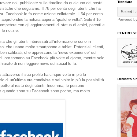
Translate
trovare noi, pubblicate sulla timeline da qualcuno dei nostri
alistiche che seguiamo. Il 78 per cento degli utenti che ha
 su Facebook lo fa come azione collaterale. Il 64 per cento
r approfondire la notizia appena “qualche volta”. Solo il 16
Powered b
ompetere con gli aggiornamenti di status di amici, parenti e
 le notizie.
CENTRO STU
a che gli utenti interessati all’informazione sono in
i che usano molto smartphone e tablet. Potenziali clienti,
ali ben calibrati, che apprezzano la “news experience” sul
 di loro tornano su Facebook più volte al giorno, mentre solo
chiarato di non leggere news sul social lo fa.
e attraverso il suo profilo ha cinque volte in più la
Dedicato a 
tolo di un’ultima ora condivisa e sei volte in più la possibilità
ispetto al resto degli utenti. Insomma, le persone
one quando sono su Facebook sono poche, ma molto