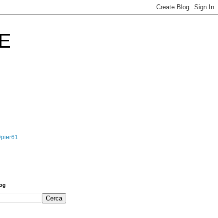
E
@pier61
log