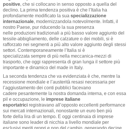
positive
, che si collocano in senso opposto a quella del
declino. La prima tendenza positiva è che l’Italia ha
profondamente modificato la sua
specializzazione
internazionale
, modernizzandola notevolmente. Infatti, il
nostro Paese, pur riducendo la sua presenza
nelle produzioni tradizionali a più basso valore aggiunto del
tessile-abbigliamento, delle calzature o dei mobili, si è
rafforzato nei segmenti a più alto valore aggiunto degli stessi
settori. Contemporaneamente l’Italia si è
specializzata sempre di più nella meccanica-mezzi di
trasporto, che oggi rappresenta di gran lunga il settore più
importante e dinamico del made in Italy.
La seconda tendenza che va evidenziata è che, mentre la
recessione mondiale e l’austerità resasi necessaria per
l’aggiustamento dei conti pubblici facevano
cadere pesantemente la nostra domanda interna, e con essa
pil e occupazione, le
imprese italiane
esportatrici
registravano all’opposto eccellenti performance
sui mercati internazionali, nonostante un euro ben più
forte della lira di un tempo. E oggi centinaia di imprese
italiane sono leader di nicchia a livello mondiale per
esclusivi meriti propri e non del cambio, generando decine