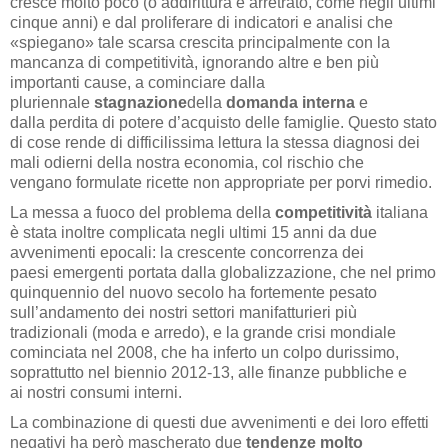
cresce molto poco (o addirittura è arretrato, come negli ultimi
cinque anni) e dal proliferare di indicatori e analisi che
«spiegano» tale scarsa crescita principalmente con la
mancanza di competitività, ignorando altre e ben più
importanti cause, a cominciare dalla
pluriennale
stagnazione
della
domanda interna
e
dalla perdita di potere d’acquisto delle famiglie. Questo stato
di cose rende di difficilissima lettura la stessa diagnosi dei
mali odierni della nostra economia, col rischio che
vengano formulate ricette non appropriate per porvi rimedio.
La messa a fuoco del problema della
competitività
italiana
è stata inoltre complicata negli ultimi 15 anni da due
avvenimenti epocali: la crescente concorrenza dei
paesi emergenti portata dalla globalizzazione, che nel primo
quinquennio del nuovo secolo ha fortemente pesato
sull’andamento dei nostri settori manifatturieri più
tradizionali (moda e arredo), e la grande crisi mondiale
cominciata nel 2008, che ha inferto un colpo durissimo,
soprattutto nel biennio 2012-13, alle finanze pubbliche e
ai nostri consumi interni.
La combinazione di questi due avvenimenti e dei loro effetti
negativi ha però mascherato due
tendenze molto