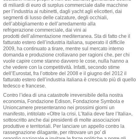
di miliardi di euro di surplus commerciale dalle macchine
per l’industria ai rubinetti, dagli yacht agli elicotteri, dai
segmenti di lusso delle calzature, degli occhiali,
dell’abbigliamento e dell’arredamento alla
refrigerazione commerciale, dai vini ai
prodotti dell’alimentazione mediterranea. Sta di fatto che il
fatturato estero dell’industria italiana, superato il difficile
2009, ha continuato a tirare, mentre sul mercato interno
domanda e produzione crollavano per ragioni che, per chi
vuole capire come stanno davvero le cose, nulla hanno a
che vedere con la competitività. Infatti, secondo stime
dell’Eurostat, fra l’ottobre del 2008 e il giugno del 2012 il
fatturato estero dell’industria italiana è cresciuto più di quello
tedesco e francese.
Contro l’idea di una catastrofe irreversibile della nostra
economia, Fondazione Edison, Fondazione Symbola e
Unioncamere presenteranno nei prossimi giorni un
manifesto, intitolato «Oltre la crisi. L’Italia deve fare l’Italia»,
sottoscritto anche dai presidenti di molte associazioni
produttive e territoriali. Per lanciare un appello contro la
rassegnazione dilagante, per ritrovare un po’ di
orgoglio nazionale e invitare le forze politiche a porre gli