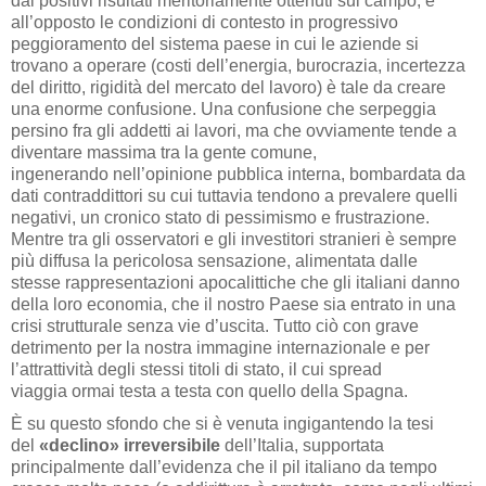
dai positivi risultati meritoriamente ottenuti sul campo, e
all’opposto le condizioni di contesto in progressivo
peggioramento del sistema paese in cui le aziende si
trovano a operare (costi dell’energia, burocrazia, incertezza
del diritto, rigidità del mercato del lavoro) è tale da creare
una enorme confusione. Una confusione che serpeggia
persino fra gli addetti ai lavori, ma che ovviamente tende a
diventare massima tra la gente comune,
ingenerando nell’opinione pubblica interna, bombardata da
dati contraddittori su cui tuttavia tendono a prevalere quelli
negativi, un cronico stato di pessimismo e frustrazione.
Mentre tra gli osservatori e gli investitori stranieri è sempre
più diffusa la pericolosa sensazione, alimentata dalle
stesse rappresentazioni apocalittiche che gli italiani danno
della loro economia, che il nostro Paese sia entrato in una
crisi strutturale senza vie d’uscita. Tutto ciò con grave
detrimento per la nostra immagine internazionale e per
l’attrattività degli stessi titoli di stato, il cui spread
viaggia ormai testa a testa con quello della Spagna.
È su questo sfondo che si è venuta ingigantendo la tesi
del
«declino» irreversibile
dell’Italia, supportata
principalmente dall’evidenza che il pil italiano da tempo