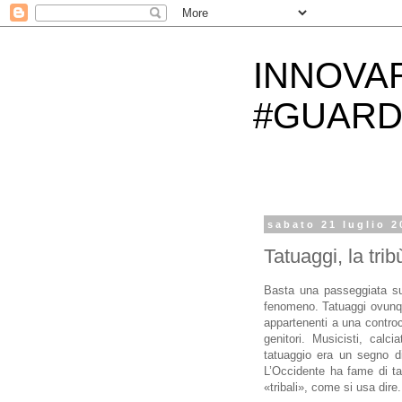
INNOVA
#GUARD
sabato 21 luglio 2
Tatuaggi, la trib
Basta una passeggiata su u
fenomeno. Tatuaggi ovunqu
appartenenti a una controc
genitori. Musicisti, calci
tatuaggio era un segno di
L’Occidente ha fame di tat
«tribali», come si usa dire.