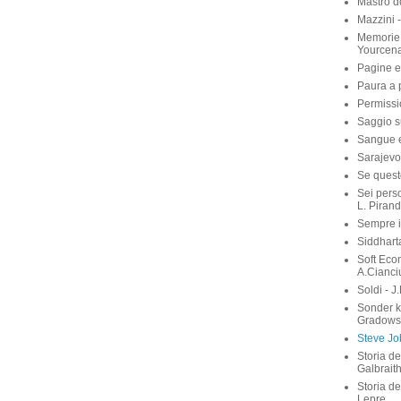
Mastro d
Mazzini 
Memorie 
Yourcen
Pagine e
Paura a p
Permissi
Saggio su
Sangue e 
Sarajevo
Se quest
Sei perso
L. Pirand
Sempre i
Siddhart
Soft Eco
A.Cianci
Soldi - J
Sonder 
Gradows
Steve Job
Storia de
Galbrait
Storia de
Lepre