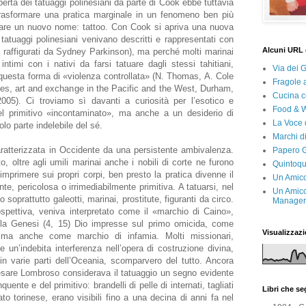
erta dei tatuaggi polinesiani da parte di Cook ebbe tuttavia
trasformare una pratica marginale in un fenomeno ben più
tare un nuovo nome: tattoo. Con Cook si apriva una nuova
tatuaggi polinesiani venivano descritti e rappresentati con
Alcuni URL 
ri raffigurati da Sydney Parkinson), ma perché molti marinai
intimi con i nativi da farsi tatuare dagli stessi tahitiani,
Via dei 
questa forma di «violenza controllata» (N. Thomas, A. Cole
Fragole 
ies, art and exchange in the Pacific and the West, Durham,
Cucina c
005). Ci troviamo sì davanti a curiosità per l’esotico e
Food & 
l primitivo «incontaminato», ma anche a un desiderio di
La Voce 
olo parte indelebile del sé.
Marchi d
aratterizzata in Occidente da una persistente ambivalenza.
Papero G
o, oltre agli umili marinai anche i nobili di corte ne furono
Quintoqu
 imprimere sui propri corpi, ben presto la pratica divenne il
Un Amico
e, pericolosa o irrimediabilmente primitiva. A tatuarsi, nel
Un Amico
 soprattutto galeotti, marinai, prostitute, figuranti da circo.
Manager 
ospettiva, veniva interpretato come il «marchio di Caino»,
la Genesi (4, 15) Dio impresse sul primo omicida, come
Visualizzazi
,ma anche come marchio di infamia. Molti missionari,
 un’indebita interferenza nell’opera di costruzione divina,
 in varie parti dell’Oceania, scomparvero del tutto. Ancora
Cesare Lombroso considerava il tatuaggio un segno evidente
quente e del primitivo: brandelli di pelle di internati, tagliati
Libri che s
to torinese, erano visibili fino a una decina di anni fa nel