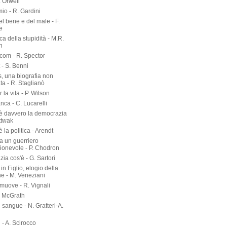
. Orwell
io - R. Gardini
del bene e del male - F.
e
rca della stupidità - M.R.
n
om - R. Spector
 - S. Benni
s, una biografia non
ta - R. Staglianò
 la vita - P. Wilson
nca - C. Lucarelli
è davvero la democrazia
ttwak
 la politica - Arendt
a un guerriero
onevole - P. Chodron
ia cos'è - G. Sartori
in Figlio, elogio della
ne - M. Veneziani
 muove - R. Vignali
P. McGrath
di sangue - N. Gratteri-A.
 - A. Scirocco