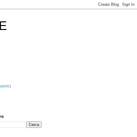
E
@pier61
log