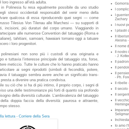
loro ingresso all’età adulta.
Gomorra 
o in Polinesia fu resa egualmente possibile da uno studio
I complic
uegli stessi occidentali responsabili del venir meno della
I guerrie
salvare qualcosa di essa riproducendo quei segni — come
Zachary
 russo Tilesius Von Tilenau alle Marchesi — su supporti di
I nuovi p
ti, incisioni, più duraturi del corpo umano. Viaggiando in
I pilastri
artecipare alle numerose Convention del tatuaggio (Roma e
Il liberis
taliane), tahitiani, samoani, hawaiani tornano oggi a tatuare
Alesina -
ecero i loro progenitori.
Il nome d
Il nostro
ri polinesiani non sono più i custodi di una originaria e
- J. Kott
o e tuttavia l’interesse principale del tatuaggio sta, forse,
Il padron
tere meticcio. Tutte le culture che lo hanno praticato hanno
Il pendol
articolare ai segni riprodotti (simboli di fecondità, potere,
Il pensie
avia il tatuaggio sembra avere anche un significato trans-
- Ph. For
i presta a divenire una pratica condivisa.
Il ribelle 
e su ciò che si ha di più intimo, il proprio corpo, i segni di
Il secolo
viso una delle testimonianze più forti di quanto sia profondo
Il sergen
 bisogno della diversità culturale. L’ambivalenza del tatuaggio
Il vecchio
della doppia faccia della diversità: paurosa e attraente,
Heming
tempo stesso.
Imparare 
Seligma
la lettura - Corriere della Sera
Inchiest
Io amo l'I