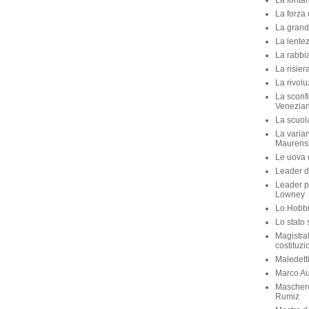
La fontan
La forza 
La grande
La lente
La rabbia
La risier
La rivolu
La sconfi
Venezian
La scuola 
La varian
Maurens
Le uova d
Leader di
Leader p
Lowney
Lo Hobbit
Lo stato 
Magistra
costituzi
Maledett
Marco Aur
Maschere
Rumiz