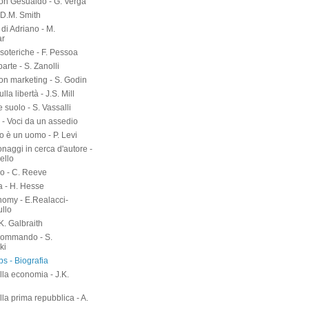
on Gesualdo - G. Verga
-D.M. Smith
di Adriano - M.
ar
soteriche - F. Pessoa
arte - S. Zanolli
on marketing - S. Godin
lla libertà - J.S. Mill
suolo - S. Vassalli
 - Voci da un assedio
o è un uomo - P. Levi
naggi in cerca d'autore -
ello
o - C. Reeve
a - H. Hesse
nomy - E.Realacci-
ullo
.K. Galbraith
kommando - S.
ki
s - Biografia
lla economia - J.K.
h
lla prima repubblica - A.