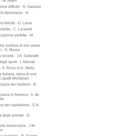
- M. Allam
zione difficile - G. Galasso
lla diplomazia - H.
r
lla felicità - D. Lama
torbida - C. Lucarelli
zazione perfetta - M.
he credeva di non avere
o - G. Musso
società - J.K. Galbraith
gli spiriti - I. Allende
- S. Rizzo-G.A. Stella
 italiana, storia di una
 Capatti Montanari
razia dei moderni - B.
razia in America - A. de
lle
ura del capitalismo - E.N.
ia degli animali - G.
ella democrazia - J.M.
no