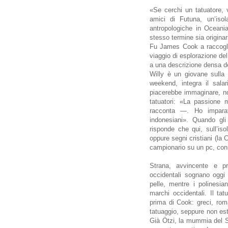
«Se cerchi un tatuatore, 
amici di Futuna, un’isol
antropologiche in Oceani
stesso termine sia originar
Fu James Cook a raccoglie
viaggio di esplorazione del
a una descrizione densa de
Willy è un giovane sulla 
weekend, integra il salar
piacerebbe immaginare, non
tatuatori: «La passione 
racconta —. Ho imparat
indonesiani». Quando gli
risponde che qui, sull’iso
oppure segni cristiani (la C
campionario su un pc, conn
Strana, avvincente e pr
occidentali sognano oggi e
pelle, mentre i polinesian
marchi occidentali. Il tat
prima di Cook: greci, roma
tatuaggio, seppure non es
Già Ötzi, la mummia del Si