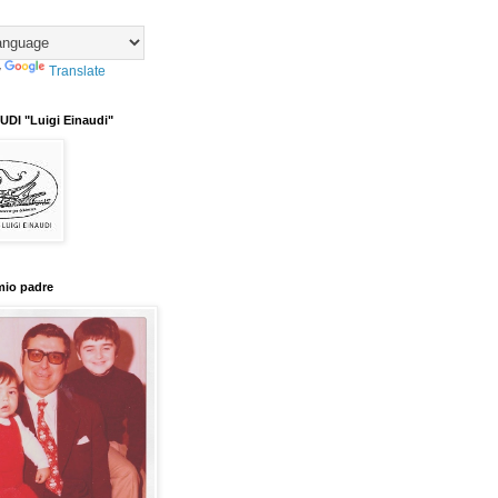
y
Translate
DI "Luigi Einaudi"
mio padre