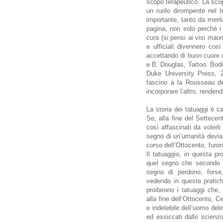
scopo terapeutico. La scop
un ruolo dirompente nel 
importante, tanto da meri
pagina, non solo perché i 
cura (si pensi ai visi mao
e ufficiali divennero così 
accettando di buon cuore 
e B. Douglas, Tattoo. Bod
Duke University Press, 2
fascino à la Rousseau de
incorporare l’altro, rendend
La storia dei tatuaggi è c
Se, alla fine del Settecent
così affascinati da volerli
segno di un’umanità deviant
corso dell’Ottocento, furono
Il tatuaggio, in questa pr
quel segno che secondo 
segno di perdono, forse
vedendo in queste pratiche
proibirono i tatuaggi che,
alla fine dell’Ottocento, 
e indelebile dell’uomo delin
ed essiccati dallo scienzia