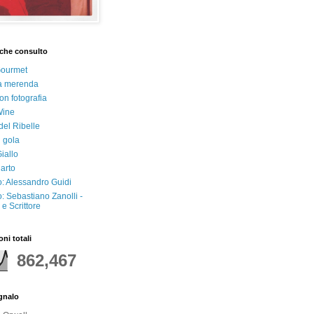
che consulto
Gourmet
a merenda
on fotografia
Wine
del Ribelle
i gola
iallo
arto
: Alessandro Guidi
: Sebastiano Zanolli -
e Scrittore
oni totali
862,467
egnalo