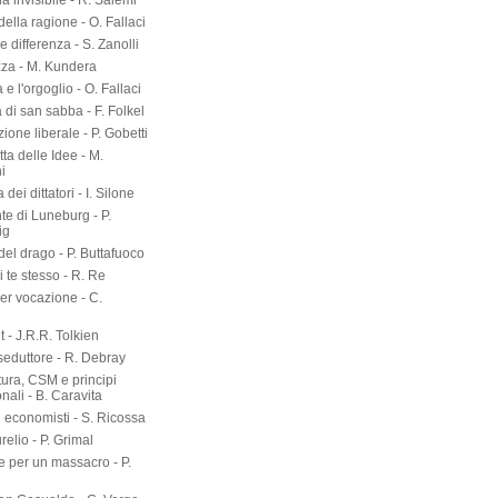
a invisibile - R. Salemi
della ragione - O. Fallaci
 differenza - S. Zanolli
zza - M. Kundera
 e l'orgoglio - O. Fallaci
a di san sabba - F. Folkel
zione liberale - P. Gobetti
tta delle Idee - M.
i
dei dittatori - I. Silone
te di Luneburg - P.
ig
el drago - P. Buttafuoco
 te stesso - R. Re
er vocazione - C.
 - J.R.R. Tolkien
seduttore - R. Debray
tura, CSM e principi
onali - B. Caravita
i economisti - S. Ricossa
elio - P. Grimal
 per un massacro - P.