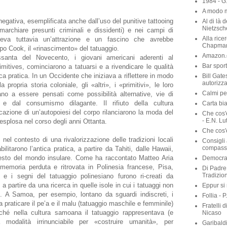
1984 - G
A modo m
egativa, esemplificata anche dall’uso del punitive tattooing
Al di là 
Nietzsch
 marchiare presunti criminali e dissidenti) e nei campi di
Alla rice
iveva tuttavia un’attrazione e un fascino che avrebbe
Chapma
po Cook, il «rinascimento» del tatuaggio.
Amazon.c
ssanta del Novecento, i giovani americani aderenti al
Bar sport
itives, cominciarono a tatuarsi e a rivendicare le qualità
ica pratica. In un Occidente che iniziava a riflettere in modo
Bill Gate
autorizza
a propria storia coloniale, gli «altri», i «primitivi», le loro
Calmi per
ano a essere pensati come possibilità alternative, vie di
e dal consumismo dilagante. Il rifiuto della cultura
Carta bia
icazione di un’autopoiesi del corpo rilanciarono la moda del
Che cos'
- E.N. Lu
esplosa nel corso degli anni Ottanta.
Che cos'è
nel contesto di una rivalorizzazione delle tradizioni locali
Consigli 
compassi
bilitarono l’antica pratica, a partire da Tahiti, dalle Hawaii,
esto del mondo insulare. Come ha raccontato Matteo Aria
Democraz
memoria perduta e ritrovata in Polinesia francese, Pisa,
Di Padre 
Tradizio
 e i segni del tatuaggio polinesiano furono ri-creati da
ali a partire da una ricerca in quelle isole in cui i tatuaggi non
Eppur si
. A Samoa, per esempio, lontano da sguardi indiscreti, i
Follia - 
 praticare il pe’a e il malu (tatuaggio maschile e femminile)
Fratelli 
rché nella cultura samoana il tatuaggio rappresentava (e
Nicaso
a modalità irrinunciabile per «costruire umanità», per
Garibaldi