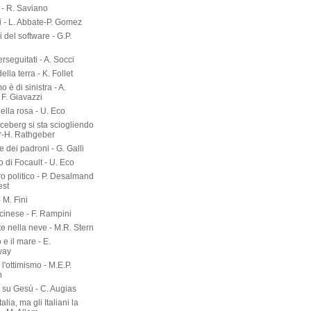
- R. Saviano
i - L. Abbate-P. Gomez
ri del software - G.P.
erseguitati - A. Socci
 della terra - K. Follet
mo è di sinistra - A.
 F. Giavazzi
ella rosa - U. Eco
 iceberg si sta sciogliendo
er-H. Rathgeber
e dei padroni - G. Galli
o di Focault - U. Eco
ro politico - P. Desalmand
est
- M. Fini
 cinese - F. Rampini
te nella neve - M.R. Stern
 e il mare - E.
way
l'ottimismo - M.E.P.
n
a su Gesù - C. Augias
talia, ma gli Italiani la