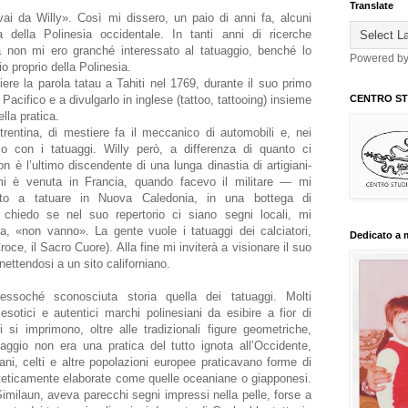
Translate
vai da Willy». Così mi dissero, un paio di anni fa, alcuni
a della Polinesia occidentale. In tanti anni di ricerche
a non mi ero granché interessato al tatuaggio, benché lo
Powered b
io proprio della Polinesia.
re la parola tatau a Tahiti nel 1769, durante il suo primo
 Pacifico e a divulgarlo in inglese (tattoo, tattooing) insieme
CENTRO STU
lla pratica.
trentina, di mestiere fa il meccanico di automobili e, nei
io con i tatuaggi. Willy però, a differenza di quanto ci
 è l’ultimo discendente di una lunga dinastia di artigiani-
mi è venuta in Francia, quando facevo il militare — mi
o a tatuare in Nuova Caledonia, in una bottega di
 chiedo se nel suo repertorio ci siano segni locali, mi
la, «non vanno». La gente vuole i tatuaggi dei calciatori,
Dedicato a 
roce, il Sacro Cuore). Alla fine mi inviterà a visionare il suo
ettendosi a un sito californiano.
essoché sconosciuta storia quella dei tatuaggi. Molti
sotici e autentici marchi polinesiani da esibire a fior di
i si imprimono, oltre alle tradizionali figure geometriche,
uaggio non era una pratica del tutto ignota all’Occidente,
ni, celti e altre popolazioni europee praticavano forme di
teticamente elaborate come quelle oceaniane o giapponesi.
milaun, aveva parecchi segni impressi nella pelle, forse a