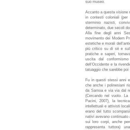
suo museo.
Accanto a questa visione n
in contesti coloniali (per
sterminio nazisti, conv
determinato, due secoli do
Alla fine degli anni Se
movimento dei Modern Prim
estetiche e morali dell’ant
più critico su di sé e sull
pratiche e saperi, tornav
uscita dal conformismo 
dell’Occidente e la rivend
tatuaggio che sarebbe poi 
Fu in questi stessi anni e 
che anche i polinesiani ria
da Samoa e via via dal r
(Cercando nel vuoto. La 
Pacini, 2007), la tecnica
intellettuali e attivisti loc
erano del tutto scomparsi
nativi avevano continuato a
sui loro corpi, anche pe
rappresenta tuttora) un