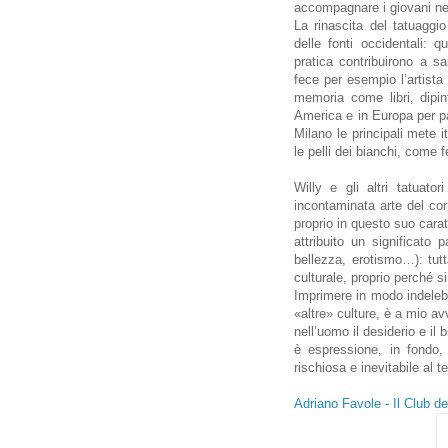
accompagnare i giovani nel 
La rinascita del tatuaggi
delle fonti occidentali: q
pratica contribuirono a 
fece per esempio l’artista
memoria come libri, dipin
America e in Europa per p
Milano le principali mete i
le pelli dei bianchi, come f
Willy e gli altri tatuato
incontaminata arte del corp
proprio in questo suo carat
attribuito un significato p
bellezza, erotismo…): tutt
culturale, proprio perché s
Imprimere in modo indelebil
«altre» culture, è a mio av
nell’uomo il desiderio e il
è espressione, in fondo, 
rischiosa e inevitabile al 
Adriano Favole - Il Club del