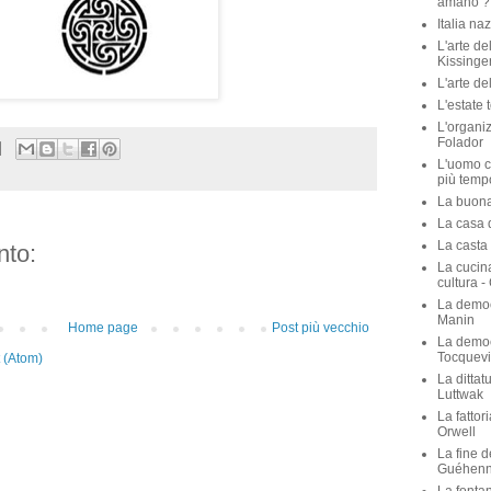
amano ? 
Italia na
L'arte de
Kissinge
L'arte de
L'estate 
L'organiz
Folador
L'uomo c
più temp
La buona 
La casa de
La casta 
to:
La cucina
cultura -
La democ
Manin
Home page
Post più vecchio
La democ
Tocquevi
 (Atom)
La dittat
Luttwak
La fattor
Orwell
La fine d
Guéhen