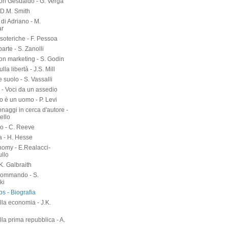
on Gesualdo - G. Verga
-D.M. Smith
di Adriano - M.
ar
soteriche - F. Pessoa
arte - S. Zanolli
on marketing - S. Godin
lla libertà - J.S. Mill
suolo - S. Vassalli
 - Voci da un assedio
o è un uomo - P. Levi
naggi in cerca d'autore -
ello
o - C. Reeve
a - H. Hesse
nomy - E.Realacci-
ullo
.K. Galbraith
kommando - S.
ki
s - Biografia
lla economia - J.K.
h
lla prima repubblica - A.