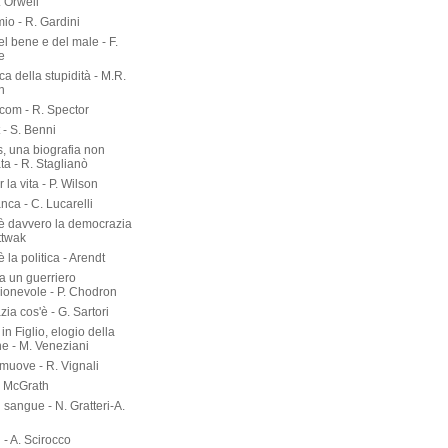
. Orwell
io - R. Gardini
del bene e del male - F.
e
rca della stupidità - M.R.
n
om - R. Spector
 - S. Benni
s, una biografia non
ta - R. Staglianò
 la vita - P. Wilson
nca - C. Lucarelli
è davvero la democrazia
ttwak
 la politica - Arendt
a un guerriero
onevole - P. Chodron
ia cos'è - G. Sartori
in Figlio, elogio della
ne - M. Veneziani
 muove - R. Vignali
P. McGrath
di sangue - N. Gratteri-A.
 - A. Scirocco