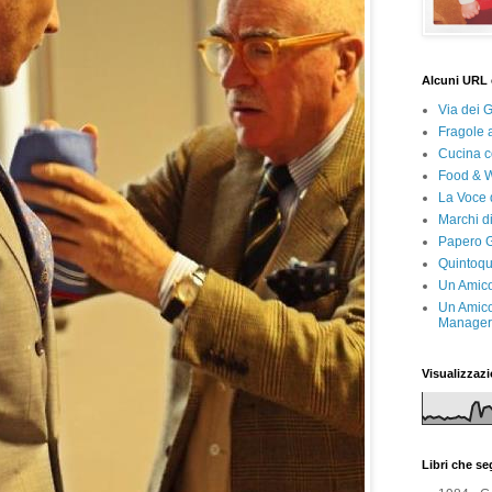
Alcuni URL 
Via dei 
Fragole 
Cucina c
Food & 
La Voce 
Marchi d
Papero G
Quintoqu
Un Amico
Un Amico
Manager 
Visualizzazi
Libri che s