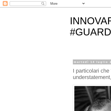
INNOVA
#GUARD
martedì 14 luglio 
I particolari ch
understatement,