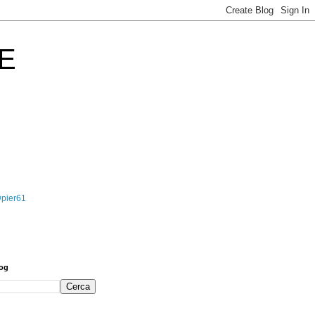
E
@pier61
log