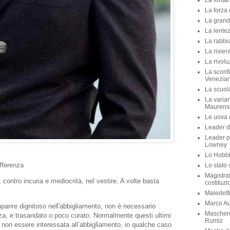
La fontan
La forza 
La grande
La lente
La rabbia
La risier
La rivolu
La sconfi
Venezian
La scuola 
La varian
Maurens
Le uova d
Leader di
Leader p
Lowney
Lo Hobbit
ifferenza
Lo stato 
Magistra
contro incuria e mediocrità, nel vestire. A volte basta
costituzi
Maledett
Marco Aur
'apparire dignitoso nell'abbigliamento, non è necessario
Maschere
za, e trasandato o poco curato. Normalmente questi ultimi
Rumiz
 non essere interessata all’abbigliamento, in qualche caso