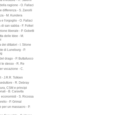
a invisibile - R. Salemi
della ragione - O. Fallaci
 differenza - S. Zanolli
zza - M. Kundera
 e l'orgoglio - O. Fallaci
a di san sabba - F. Folkel
zione liberale - P. Gobetti
tta delle Idee - M.
i
dei dittatori - I. Silone
te di Luneburg - P.
ig
el drago - P. Buttafuoco
 te stesso - R. Re
er vocazione - C.
 - J.R.R. Tolkien
seduttore - R. Debray
tura, CSM e principi
onali - B. Caravita
i economisti - S. Ricossa
elio - P. Grimal
 per un massacro - P.