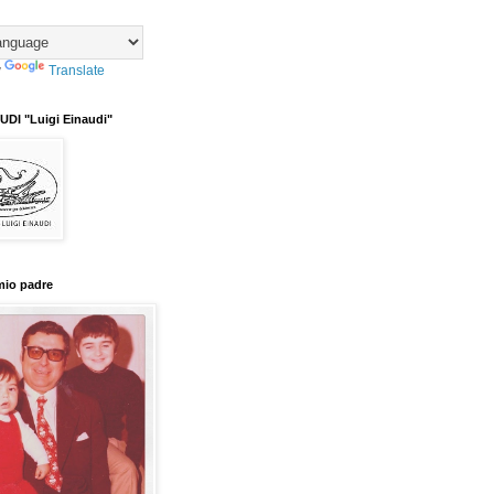
y
Translate
DI "Luigi Einaudi"
mio padre