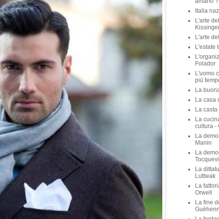
amano ? 
Italia na
L'arte de
Kissinge
L'arte de
L'estate 
L'organiz
Folador
L'uomo c
più temp
La buona 
La casa de
La casta 
La cucina
cultura -
La democ
Manin
La democ
Tocquevi
La dittat
Luttwak
La fattor
Orwell
La fine d
Guéhen