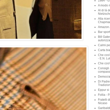
1984 - G
A modo m
Al di là 
Nietzsch
Alla rice
Chapma
Amazon.c
Bar sport
Bill Gate
autorizza
Calmi per
Carta bia
Che cos'
- E.N. Lu
Che cos'è
Consigli 
compassi
Democraz
Di Padre 
Tradizio
Eppur si
Follia - 
Fratelli 
Nicaso
Garibaldi