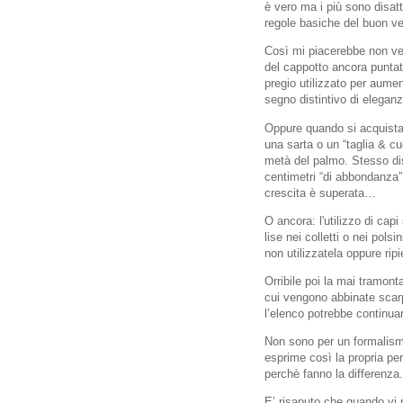
è vero ma i più sono disat
regole basiche del buon ve
Così mi piacerebbe non ved
del cappotto ancora puntata
pregio utilizzato per aumen
segno distintivo di elega
Oppure quando si acquista 
una sarta o un “taglia & c
metà del palmo. Stesso dis
centimetri “di abbondanza” 
crescita è superata…
O ancora: l'utilizzo di cap
lise nei colletti o nei polsi
non utilizzatela oppure ripi
Orribile poi la mai tramont
cui vengono abbinate scarp
l’elenco potrebbe continua
Non sono per un formalism
esprime così la propria per
perchè fanno la differenza.
E’ risaputo che quando vi 