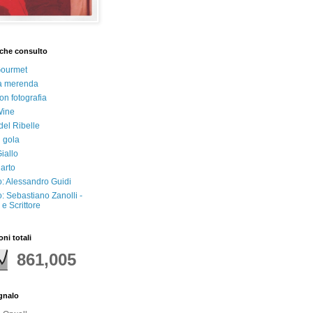
che consulto
Gourmet
a merenda
on fotografia
Wine
del Ribelle
i gola
iallo
arto
: Alessandro Guidi
: Sebastiano Zanolli -
e Scrittore
oni totali
861,005
egnalo