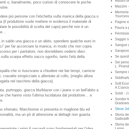
Mastro d
tenti o, banalmente, poco curiosi di conoscere le poche
Mazzini 
stire.
Memorie 
Yourcen
ere più persone con l'etichetta sulla manica della giacca o
 (il produttore vuole mettere in evidenza il materiale di
Pagine e
tare le possibilità di scelta del capo) perché non è un
Paura a p
nza…
Permissi
Saggio su
in saldo una giacca o un abito, spendere qualche euro in
Sangue e 
uci” per far accorciare la manica, in modo che non copra
Sarajevo
corso per i pantaloni, non dovrebbero vedersi dieci
sulla scarpa effetto sacco sgonfio, tanto l'età della
Se quest
Sei perso
L. Pirand
i spalla che si riuscivano a chiudere nei bei tempi, camicie
Sempre i
ni, cravatte stropicciate o allentate al collo, (meglio allora
Siddhart
egarla nel taschino della giacca).
Soft Eco
A.Cianci
ata, purtroppo, giacca blu/blazer con i jeans o un bell'abito a
Soldi - J
e che hanno visto l'ultima lucidatura dal produttore… e
Sonder 
re.
Gradows
Steve Job
o sfrenato, Marchionne si presenta in maglione blu ed
sonalità, ma un pò di attenzione ai dettagli non guasta
Storia de
Galbrait
Storia de
Lepre
presentate i primi 6 secondi sono fondamentali per l’idea