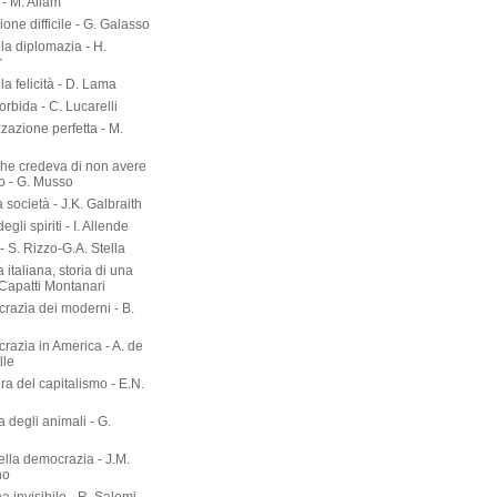
- M. Allam
zione difficile - G. Galasso
lla diplomazia - H.
r
lla felicità - D. Lama
torbida - C. Lucarelli
zazione perfetta - M.
he credeva di non avere
o - G. Musso
società - J.K. Galbraith
gli spiriti - I. Allende
- S. Rizzo-G.A. Stella
 italiana, storia di una
 Capatti Montanari
razia dei moderni - B.
razia in America - A. de
lle
ura del capitalismo - E.N.
ia degli animali - G.
ella democrazia - J.M.
no