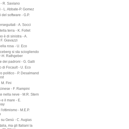
- R. Saviano
i - L. Abbate-P. Gomez
ri del software - G.P.
erseguitati - A. Socci
 della terra - K. Follet
mo è di sinistra - A.
 F. Giavazzi
ella rosa - U. Eco
 iceberg si sta sciogliendo
er-H. Rathgeber
e dei padroni - G. Galli
o di Focault - U. Eco
ro politico - P. Desalmand
est
- M. Fini
 cinese - F. Rampini
te nella neve - M.R. Stern
 e il mare - E.
way
l'ottimismo - M.E.P.
n
a su Gesù - C. Augias
talia, ma gli Italiani la