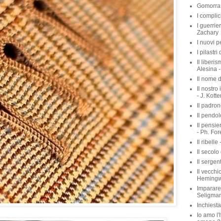
Gomorra 
I complic
I guerrie
Zachary
I nuovi p
I pilastri
Il liberis
Alesina -
Il nome d
Il nostro
- J. Kott
Il padron
Il pendol
Il pensie
- Ph. For
Il ribelle 
Il secolo
Il sergen
Il vecchio
Heming
Imparare 
Seligma
Inchiest
Io amo l'I