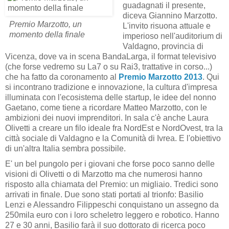
guadagnati il presente,
diceva Giannino Marzotto.
Premio Marzotto, un
L'invito risuona attuale e
momento della finale
imperioso nell'auditorium di
Valdagno, provincia di
Vicenza, dove va in scena BandaLarga, il format televisivo
(che forse vedremo su La7 o su Rai3, trattative in corso...)
che ha fatto da coronamento al
Premio Marzotto 2013
. Qui
si incontrano tradizione e innovazione, la cultura d'impresa
illuminata con l'ecosistema delle startup, le idee del nonno
Gaetano, come tiene a ricordare Matteo Marzotto, con le
ambizioni dei nuovi imprenditori. In sala c'è anche Laura
Olivetti a creare un filo ideale fra NordEst e NordOvest, tra la
città sociale di Valdagno e la Comunità di Ivrea. E l'obiettivo
di un'altra Italia sembra possibile.
E' un bel pungolo per i giovani che forse poco sanno delle
visioni di Olivetti o di Marzotto ma che numerosi hanno
risposto alla chiamata del Premio: un migliaio. Tredici sono
arrivati in finale. Due sono stati portati al trionfo: Basilio
Lenzi e Alessandro Filippeschi conquistano un assegno da
250mila euro con i loro scheletro leggero e robotico. Hanno
27 e 30 anni, Basilio farà il suo dottorato di ricerca poco