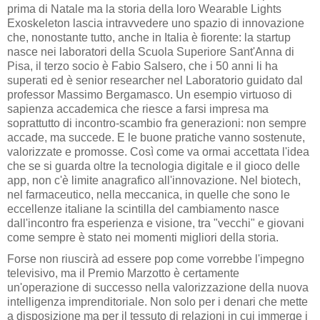
prima di Natale ma la storia della loro Wearable Lights
Exoskeleton lascia intravvedere uno spazio di innovazione
che, nonostante tutto, anche in Italia è fiorente: la startup
nasce nei laboratori della Scuola Superiore Sant'Anna di
Pisa, il terzo socio è Fabio Salsero, che i 50 anni li ha
superati ed è senior researcher nel Laboratorio guidato dal
professor Massimo Bergamasco. Un esempio virtuoso di
sapienza accademica che riesce a farsi impresa ma
soprattutto di incontro-scambio fra generazioni: non sempre
accade, ma succede. E le buone pratiche vanno sostenute,
valorizzate e promosse. Così come va ormai accettata l'idea
che se si guarda oltre la tecnologia digitale e il gioco delle
app, non c'è limite anagrafico all'innovazione. Nel biotech,
nel farmaceutico, nella meccanica, in quelle che sono le
eccellenze italiane la scintilla del cambiamento nasce
dall'incontro fra esperienza e visione, tra "vecchi" e giovani
come sempre è stato nei momenti migliori della storia.
Forse non riuscirà ad essere pop come vorrebbe l'impegno
televisivo, ma il Premio Marzotto è certamente
un'operazione di successo nella valorizzazione della nuova
intelligenza imprenditoriale. Non solo per i denari che mette
a disposizione ma per il tessuto di relazioni in cui immerge i